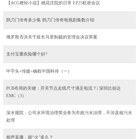
【ACG梗轻小说】桃花庄院的日常 EP25机密会议
鹊刀门传奇多少集 鹊刀门传奇电视剧集数介绍
俄罗斯否决关于延长马里制裁的安理会决议草案
支付宝重疾险哪个好?
中字头+传媒+确权中国科传（一）
PCB布局的关键：开关节点走线尺寸满足电流？| 深圳比创达
EMC（3）
深水规院：公司水环境治理类业务为市政污水治理，不涉及核污水
处理
相声直播，能“火”多久？