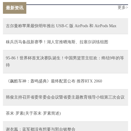
更多>
最新资讯
古尔曼称苹果最快明年推出 USB-C 版 AirPods 和 AirPods Max
秣兵历马备战新赛季！湖人官推晒海斯、拉塞尔训练组图
95-86！世界杯首支决赛队诞生！中国男篮苦主狂欢：终结9年的等
待
《飙酷车神：轰鸣盛典》最终配置公布 推荐RTX 2060
韩俊主持召开省委常委会会议暨省委主题教育领导小组第三次会议
茶末·罗素(关于茶末·罗素简述)
谢衣鳯：蓝军都没有想要与郭台铭整合