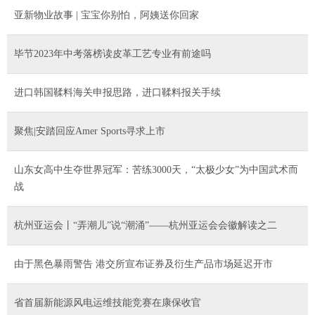
亚新物业故事 | 宝宝你别怕，阿姨送你回家
毕节2023年中考落榜读皮革工艺专业有前途吗
进口韩国鞣料海关申报思路，进口鞣料报关手续
聚焦|安踏回应Amer Sports寻求上市
山东女高中生夺世界冠军：苦练3000天，“太极少女”为中国武术而
战
杭州亚运会丨“弄潮儿”说“潮涌”——杭州亚运会会徽解读之二
由于黑色暴雨警告 港交所宣布证券及衍生产品市场延迟开市
省首届新能源风电运维技能竞赛在康保收官