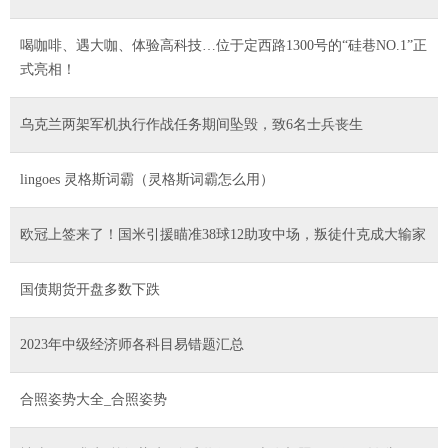
喝咖啡、遇大咖、体验高科技…位于定西路1300号的“硅巷NO.1”正
式亮相！
乌克兰两架军机执行作战任务期间坠毁，致6名士兵丧生
lingoes 灵格斯词霸（灵格斯词霸怎么用）
欧冠上签来了！国米引援瞄准38球12助攻中场，叛徒什克成大输家
国债期货开盘多数下跌
2023年中级经济师各科目易错题汇总
合照姿势大全_合照姿势