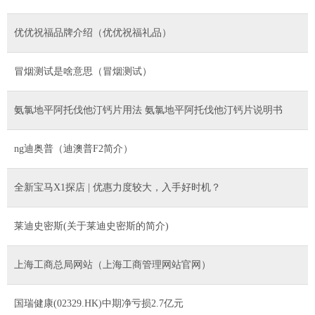
优优祝福品牌介绍（优优祝福礼品）
冒烟测试是啥意思（冒烟测试）
氨氯地平阿托伐他汀钙片用法 氨氯地平阿托伐他汀钙片说明书
ng迪奥普（迪澳普F2简介）
全新宝马X1探店 | 优惠力度较大，入手好时机？
莱迪史密斯(关于莱迪史密斯的简介)
上海工商总局网站（上海工商管理网站官网）
国瑞健康(02329.HK)中期净亏损2.7亿元