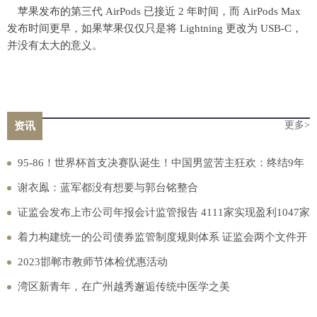
苹果发布的第三代 AirPods 已接近 2 年时间，而 AirPods Max
发布时间更早，如果苹果仅仅只是将 Lightning 更改为 USB-C，
并没有太大的意义。
更多>
资讯
95-86！世界杯首支决赛队诞生！中国男篮苦主狂欢：终结9年
的等待
谢衣鳯：蓝军都没有想要与郭台铭整合
证监会发布上市公司年报会计监管报告 4111家实现盈利1047家
亏损
着力构建统一的公司债券监管制度规则体系 证监会两个文件开
始征求意见
2023邯郸市教师节体检优惠活动
湾区新青年，在广州越秀邂逅传统中医学之美