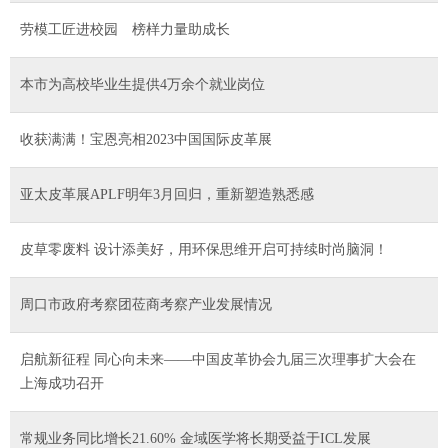
劳模工匠进校园 榜样力量助成长
本市为高校毕业生提供4万余个就业岗位
收获满满！宝恩亮相2023中国国际皮革展
亚太皮革展APLF明年3月回归，重新塑造熟悉感
皮草零废料 设计添美好，用环保思维开启可持续时尚脑洞！
周口市政府考察团莅商考察产业发展情况
启航新征程 同心向未来——中国皮革协会九届三次理事扩大会在
上海成功召开
常规业务同比增长21.60% 金域医学将长期受益于ICL发展