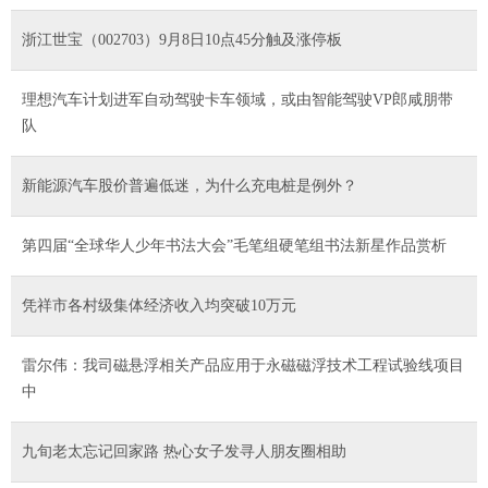
浙江世宝（002703）9月8日10点45分触及涨停板
理想汽车计划进军自动驾驶卡车领域，或由智能驾驶VP郎咸朋带
队
新能源汽车股价普遍低迷，为什么充电桩是例外？
第四届“全球华人少年书法大会”毛笔组硬笔组书法新星作品赏析
凭祥市各村级集体经济收入均突破10万元
雷尔伟：我司磁悬浮相关产品应用于永磁磁浮技术工程试验线项目
中
九旬老太忘记回家路 热心女子发寻人朋友圈相助