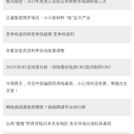
银河期货：2023年黑龙江东部玉米秋收市场调研第三天
正威集团博罗项目：小小新材料 “链”起大产业
竞争性谈判和竞争性磋商 竞争性谈判
存量首套房贷利率自动批量调整
2023CRO行业深度分析：持续看好临床CRO及仿制药CRO
今明两天，河北中部偏西部局地暴雨，小心强对流突袭，警惕次生
灾害！
网络插画课推荐哪里？插画网课平台排行榜
台风“鸳鸯”即将登陆日本关东地区 东京等地出现狂风暴雨