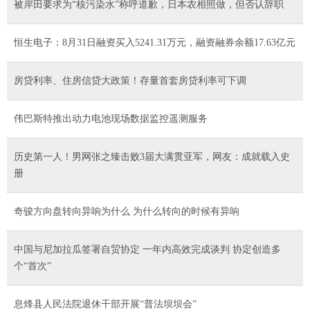
被岸田要求为“核污染水”称呼道歉，日本农相照做，但否认辞职
恒生电子：8月31日融资买入5241.31万元，融资融券余额17.63亿元
房贷利率、住房信贷大政策！存量首套房贷利率可下调
伟巴斯特推出动力电池现场数据监控遥测服务
历史第一人！男网张之臻击败3届大满贯亚军，网友：成就载入史
册
奇骏方向盘转向异响为什么 为什么转向的时候有异响
中国与尼加拉瓜签署自贸协定 一年内高效完成谈判 协定创造多
个“首次”
息烽县人民法院退休干部开展“普法坝坝会”