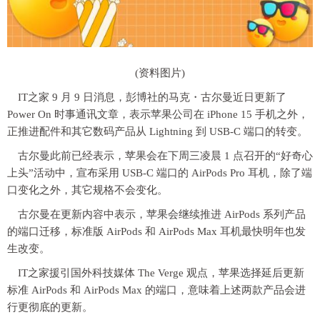
(资料图片)
IT之家 9 月 9 日消息，彭博社的马克・古尔曼近日更新了
Power On 时事通讯文章，表示苹果公司在 iPhone 15 手机之外，
正推进配件和其它数码产品从 Lightning 到 USB-C 端口的转变。
古尔曼此前已经表示，苹果会在下周三凌晨 1 点召开的“好奇心
上头”活动中，宣布采用 USB-C 端口的 AirPods Pro 耳机，除了端
口变化之外，其它规格不会变化。
古尔曼在更新内容中表示，苹果会继续推进 AirPods 系列产品
的端口迁移，标准版 AirPods 和 AirPods Max 耳机最快明年也发
生改变。
IT之家援引国外科技媒体 The Verge 观点，苹果选择延后更新
标准 AirPods 和 AirPods Max 的端口，
意味着上述两款产品会进
行更彻底的更新。