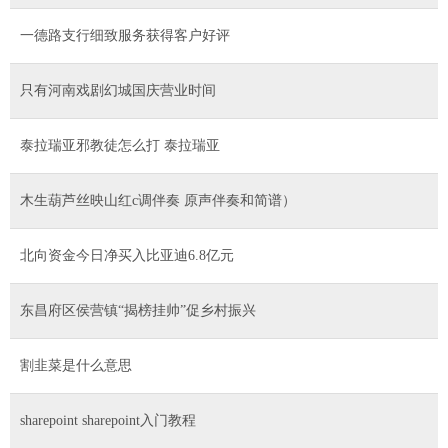
一德路支行细致服务获得客户好评
只有河南戏剧幻城国庆营业时间
泰拉瑞亚邪教徒怎么打 泰拉瑞亚
木生葫芦丝映山红c调伴奏 原声伴奏和简谱）
北向资金今日净买入比亚迪6.8亿元
东昌府区侯营镇“揭榜挂帅”促乡村振兴
割韭菜是什么意思
sharepoint sharepoint入门教程