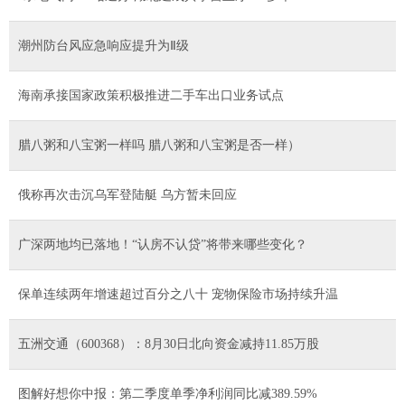
潮州防台风应急响应提升为Ⅱ级
海南承接国家政策积极推进二手车出口业务试点
腊八粥和八宝粥一样吗 腊八粥和八宝粥是否一样）
俄称再次击沉乌军登陆艇 乌方暂未回应
广深两地均已落地！“认房不认贷”将带来哪些变化？
保单连续两年增速超过百分之八十 宠物保险市场持续升温
五洲交通（600368）：8月30日北向资金减持11.85万股
图解好想你中报：第二季度单季净利润同比减389.59%