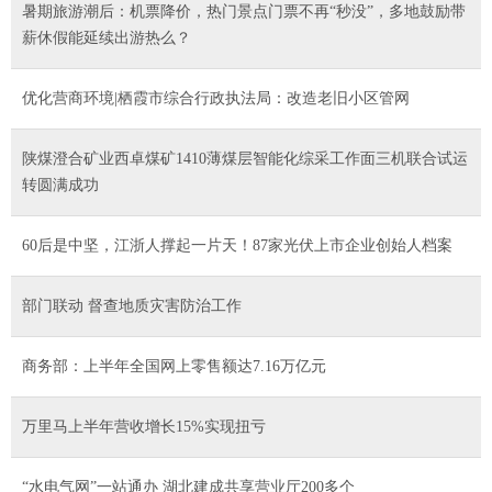
暑期旅游潮后：机票降价，热门景点门票不再“秒没”，多地鼓励带
薪休假能延续出游热么？
优化营商环境|栖霞市综合行政执法局：改造老旧小区管网
陕煤澄合矿业西卓煤矿1410薄煤层智能化综采工作面三机联合试运
转圆满成功
60后是中坚，江浙人撑起一片天！87家光伏上市企业创始人档案
部门联动 督查地质灾害防治工作
商务部：上半年全国网上零售额达7.16万亿元
万里马上半年营收增长15%实现扭亏
“水电气网”一站通办 湖北建成共享营业厅200多个