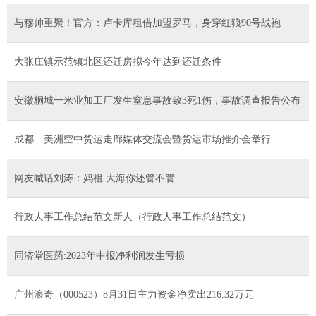
与穆帅重聚！官方：卢卡库租借加盟罗马，身穿红狼90号战袍
大张庄镇示范镇北区还迁房拟今年达到还迁条件
安徽桐城一米业加工厂发生窒息事故致3死1伤，事故调查报告公布
成都—美洲空中货运走廊媒体交流会暨货运市场推介会举行
网友喊话刘涛：妈祖 大海你还管不管
行政人事工作总结范文新人（行政人事工作总结范文）
同济堂医药:2023年中报净利润发生亏损
广州浪奇（000523）8月31日主力资金净卖出216.32万元