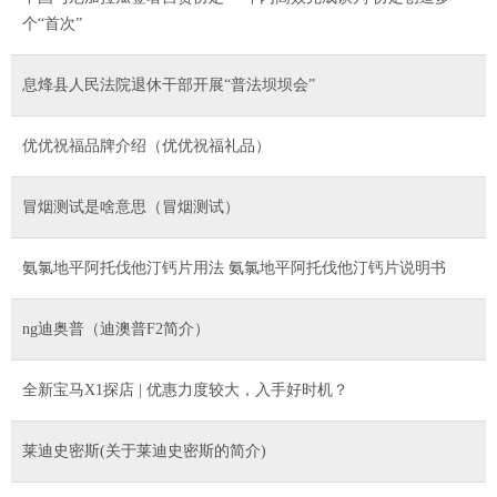
个“首次”
息烽县人民法院退休干部开展“普法坝坝会”
优优祝福品牌介绍（优优祝福礼品）
冒烟测试是啥意思（冒烟测试）
氨氯地平阿托伐他汀钙片用法 氨氯地平阿托伐他汀钙片说明书
ng迪奥普（迪澳普F2简介）
全新宝马X1探店 | 优惠力度较大，入手好时机？
莱迪史密斯(关于莱迪史密斯的简介)