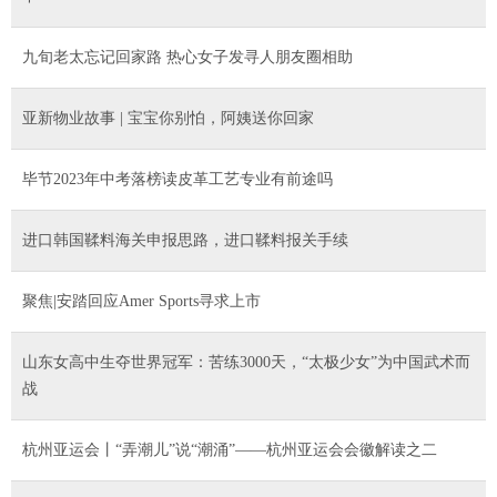
九旬老太忘记回家路 热心女子发寻人朋友圈相助
亚新物业故事 | 宝宝你别怕，阿姨送你回家
毕节2023年中考落榜读皮革工艺专业有前途吗
进口韩国鞣料海关申报思路，进口鞣料报关手续
聚焦|安踏回应Amer Sports寻求上市
山东女高中生夺世界冠军：苦练3000天，“太极少女”为中国武术而
战
杭州亚运会丨“弄潮儿”说“潮涌”——杭州亚运会会徽解读之二