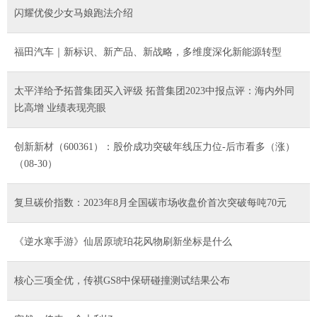
闪耀优俊少女马娘跑法介绍
福田汽车｜新标识、新产品、新战略，多维度深化新能源转型
太平洋给予拓普集团买入评级 拓普集团2023中报点评：海内外同
比高增 业绩表现亮眼
创新新材（600361）：股价成功突破年线压力位-后市看多（涨）
（08-30）
复旦碳价指数：2023年8月全国碳市场收盘价首次突破每吨70元
《逆水寒手游》仙居原琥珀花风物刷新坐标是什么
核心三项全优，传祺GS8中保研碰撞测试结果公布