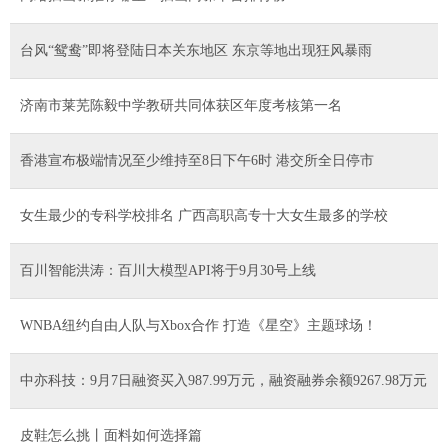
台风“鸳鸯”即将登陆日本关东地区 东京等地出现狂风暴雨
济南市莱芜陈毅中学教研共同体获区年度考核第一名
香港宣布极端情况至少维持至8日下午6时 港交所全日停市
女生最少的专科学校排名 广西高职高专十大女生最多的学校
百川智能洪涛：百川大模型API将于9月30号上线
WNBA纽约自由人队与Xbox合作 打造《星空》主题球场！
中亦科技：9月7日融资买入987.99万元，融资融券余额9267.98万元
皮鞋怎么挑丨面料如何选择篇