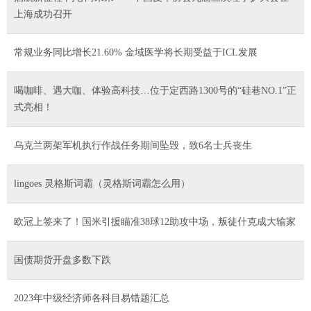
上海成功召开
常规业务同比增长21.60% 金域医学将长期受益于ICL发展
喝咖啡、遇大咖、体验高科技…位于定西路1300号的“硅巷NO.1”正
式亮相！
乌克兰两架军机执行作战任务期间坠毁，致6名士兵丧生
lingoes 灵格斯词霸（灵格斯词霸怎么用）
欧冠上签来了！国米引援瞄准38球12助攻中场，叛徒什克成大输家
国债期货开盘多数下跌
2023年中级经济师各科目易错题汇总