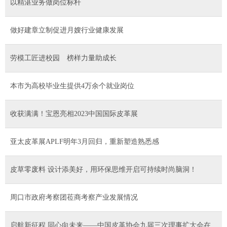
以精湛业务做岗位标杆
做好建章立制促进月嫂行业健康发展
劳模工匠进校园 榜样力量助成长
本市为高校毕业生提供4万余个就业岗位
收获满满！宝恩亮相2023中国国际皮革展
亚太皮革展APLF明年3月回归，重新塑造熟悉感
皮草零废料 设计添美好，用环保思维开启可持续时尚脑洞！
周口市政府考察团莅商考察产业发展情况
启航新征程 同心向未来——中国皮革协会九届三次理事扩大会在