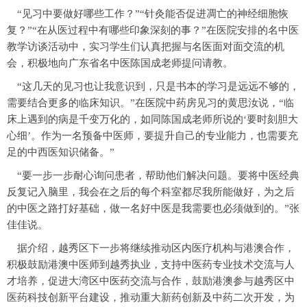
“见习中要做好哪些工作？”“针灸能否促进凋亡的神经细胞恢
复？”“在从医过程中有哪些印象深刻的事？”在医院安排的名中医
教学访谈活动中，实习学生们认真把握与名医面对面交流的机
会，积极地向广东省名中医陈国成老师提问请教。
“这几天的见习也让我意识到，只是书本的学习是远远不够的，
需要结合更多的临床知识。”在医院中药房见习的黄思汝说，“临
床上遇到的病是千变万化的，如同陈国成老师所说的‘要时刻胆大
心细’。作为一名预备中医师，要提升自己的专业能力，也需要充
足的中西医知识储备。”
“要一步一步耐心询问患者，帮助他们解决问题。要将中医经典
反复记入脑里，我会在之后的每个科室都尽我所能做好，为之后
的中医之路打好基础，做一名好中医是我需要也必须做到的。”张
佳佳说。
据介绍，越秀区下一步将继续推动区内医疗机构与港澳合作，
积极鼓励港澳中医师到越秀执业，支持中医药专业技术交流与人
才培养，促进大湾区中医药交流与合作，鼓励港澳参与越秀区中
医药科技创新平台建设，推动重大新药创新及中药二次开发，为