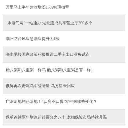
万里马上半年营收增长15%实现扭亏
“水电气网”一站通办 湖北建成共享营业厅200多个
潮州防台风应急响应提升为Ⅱ级
海南承接国家政策积极推进二手车出口业务试点
腊八粥和八宝粥一样吗 腊八粥和八宝粥是否一样）
俄称再次击沉乌军登陆艇 乌方暂未回应
广深两地均已落地！“认房不认贷”将带来哪些变化？
保单连续两年增速超过百分之八十 宠物保险市场持续升温