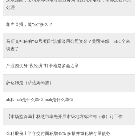
深水规院：公司水环境治理类业务为市政污水治理，不涉及核污水
处理
相声直播，能“火”多久？
马斯克神秘的“42号项目”涉嫌滥用公司资金？美司法部、SEC全来
调查了
产业园变身“夜经济”打卡地是多赢之举
萨达姆是（萨达姆民族）
ah和mah是什么单位 mah是什么单位
【市场监管局】林芝市率先开展市级地方标准制（修）订工作
金科股份上半年交付面积增45% 多措并举化解存量债务