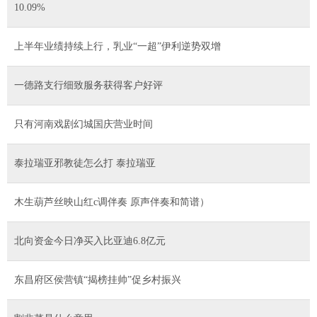
10.09%
上半年业绩持续上行，乳业“一超”伊利逆势双增
一德路支行细致服务获得客户好评
只有河南戏剧幻城国庆营业时间
泰拉瑞亚邪教徒怎么打 泰拉瑞亚
木生葫芦丝映山红c调伴奏 原声伴奏和简谱）
北向资金今日净买入比亚迪6.8亿元
东昌府区侯营镇“揭榜挂帅”促乡村振兴