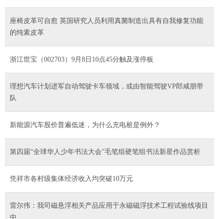
座椅皮革可自愈 英国研究人员利用真菌制造出具有自我修复功能
的纯素皮革
浙江世宝（002703）9月8日10点45分触及涨停板
理想汽车计划进军自动驾驶卡车领域，或由智能驾驶VP郎咸朋带
队
新能源汽车股价普遍低迷，为什么充电桩是例外？
第四届“全球华人少年书法大会”毛笔组硬笔组书法新星作品赏析
凭祥市各村级集体经济收入均突破10万元
雷尔伟：我司磁悬浮相关产品应用于永磁磁浮技术工程试验线项目
中