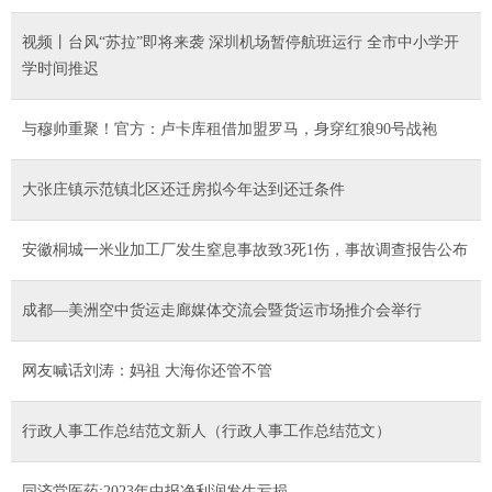
视频丨台风“苏拉”即将来袭 深圳机场暂停航班运行 全市中小学开
学时间推迟
与穆帅重聚！官方：卢卡库租借加盟罗马，身穿红狼90号战袍
大张庄镇示范镇北区还迁房拟今年达到还迁条件
安徽桐城一米业加工厂发生窒息事故致3死1伤，事故调查报告公布
成都—美洲空中货运走廊媒体交流会暨货运市场推介会举行
网友喊话刘涛：妈祖 大海你还管不管
行政人事工作总结范文新人（行政人事工作总结范文）
同济堂医药:2023年中报净利润发生亏损