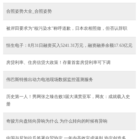
合照姿势大全_合照姿势
被岸田要求为“核污染水”称呼道歉，日本农相照做，但否认辞职
恒生电子：8月31日融资买入5241.31万元，融资融券余额17.63亿元
房贷利率、住房信贷大政策！存量首套房贷利率可下调
伟巴斯特推出动力电池现场数据监控遥测服务
历史第一人！男网张之臻击败3届大满贯亚军，网友：成就载入史
册
奇骏方向盘转向异响为什么 为什么转向的时候有异响
中国与尼加拉瓜签署自贸协定 一年内高效完成谈判 协定创造多