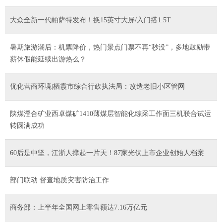
大众全新一代帕萨特发布！换15英寸大屏/入门搭1.5T
暑期旅游潮后：机票降价，热门景点门票不再“秒没”，多地鼓励带
薪休假能延续出游热么？
优化营商环境|栖霞市综合行政执法局：改造老旧小区管网
陕煤澄合矿业西卓煤矿1410薄煤层智能化综采工作面三机联合试运
转圆满成功
60后是中坚，江浙人撑起一片天！87家光伏上市企业创始人档案
部门联动 督查地质灾害防治工作
商务部：上半年全国网上零售额达7.16万亿元