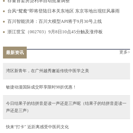
存量首套房贷利率自动批量调整
台风“鸳鸯”即将登陆日本关东地区 东京等地出现狂风暴雨
百川智能洪涛：百川大模型API将于9月30号上线
浙江世宝（002703）9月8日10点45分触及涨停板
更多>
最新资讯
湾区新青年，在广州越秀邂逅传统中医学之美
敏捷动漫国际成交即享限时98折优惠！
今日结果子的结拼音是读一声还是三声呢（结果子的结拼音是读一
声还是三声）
快来“打卡” 近距离感受中医药文化