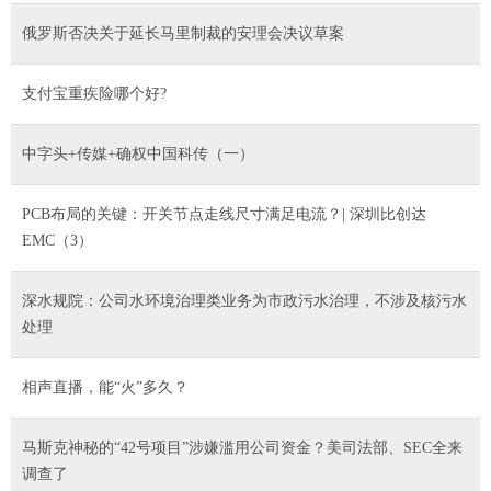
俄罗斯否决关于延长马里制裁的安理会决议草案
支付宝重疾险哪个好?
中字头+传媒+确权中国科传（一）
PCB布局的关键：开关节点走线尺寸满足电流？| 深圳比创达
EMC（3）
深水规院：公司水环境治理类业务为市政污水治理，不涉及核污水
处理
相声直播，能“火”多久？
马斯克神秘的“42号项目”涉嫌滥用公司资金？美司法部、SEC全来
调查了