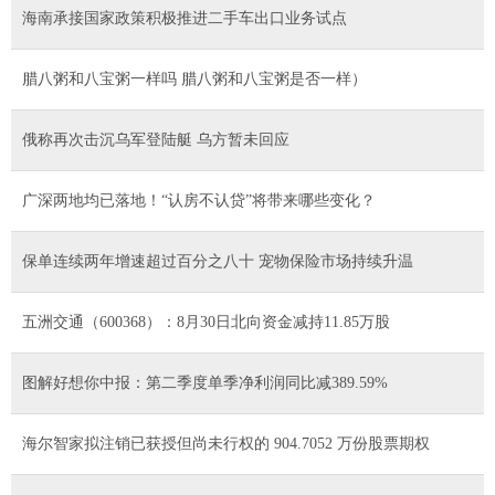
海南承接国家政策积极推进二手车出口业务试点
腊八粥和八宝粥一样吗 腊八粥和八宝粥是否一样）
俄称再次击沉乌军登陆艇 乌方暂未回应
广深两地均已落地！“认房不认贷”将带来哪些变化？
保单连续两年增速超过百分之八十 宠物保险市场持续升温
五洲交通（600368）：8月30日北向资金减持11.85万股
图解好想你中报：第二季度单季净利润同比减389.59%
海尔智家拟注销已获授但尚未行权的 904.7052 万份股票期权