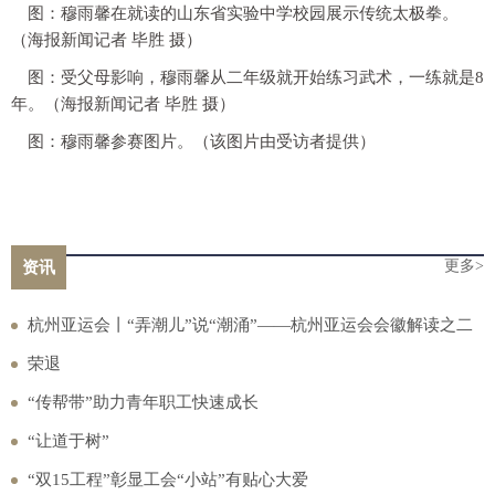
图：穆雨馨在就读的山东省实验中学校园展示传统太极拳。
（海报新闻记者 毕胜 摄）
图：受父母影响，穆雨馨从二年级就开始练习武术，一练就是8
年。（海报新闻记者 毕胜 摄）
图：穆雨馨参赛图片。（该图片由受访者提供）
更多>
资讯
杭州亚运会丨“弄潮儿”说“潮涌”——杭州亚运会会徽解读之二
荣退
“传帮带”助力青年职工快速成长
“让道于树”
“双15工程”彰显工会“小站”有贴心大爱