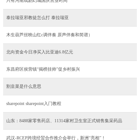
只有河南戏剧幻城国庆营业时间
泰拉瑞亚邪教徒怎么打 泰拉瑞亚
木生葫芦丝映山红c调伴奏 原声伴奏和简谱）
北向资金今日净买入比亚迪6.8亿元
东昌府区侯营镇“揭榜挂帅”促乡村振兴
割韭菜是什么意思
sharepoint sharepoint入门教程
山东：8488家零售药店、11314家村卫生室正式销售集采药品
武汉-RCEP跨境经贸合作推介会举行，新洲“亮相”！