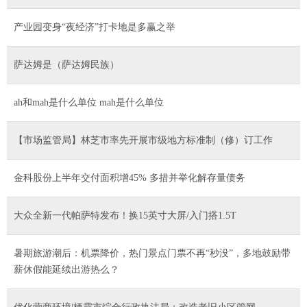
产业园变身“夜经济”打卡地是多赢之举
萨达姆是（萨达姆民族）
ah和mah是什么单位 mah是什么单位
【市场监管局】林芝市率先开展市级地方标准制（修）订工作
金科股份上半年交付面积增45% 多措并举化解存量债务
大众全新一代帕萨特发布！换15英寸大屏/入门搭1.5T
暑期旅游潮后：机票降价，热门景点门票不再“秒没”，多地鼓励带
薪休假能延续出游热么？