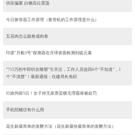
供应偏紧 白糖高位震荡
今日胀管器工作原理（胀管机的工作原理是什么）
五花肉怎么能卷成肉卷
印度“月船3号”探测器在月球表面检测到硫元素
“715万的牛郎织女雕塑”引关注，工作人员连回6个“不知道”，1
个“不清楚”！最新通报：住建局长免职
行政拘留5日！女子持无座票蛮横无理霸座被处罚
手机陀螺仪有什么用
花生麸最简单的发酵方法（花生麸最快最简单的发酵方法）