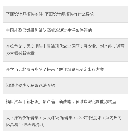
平面设计师招聘条件_平面设计师招聘有什么要求
中国赴黎巴嫩维和部队高标准通过生活条件评估
奋楫争先，勇立潮头丨青浦现代农业园区：强农业、增产能，谱写
乡村振兴新篇章
开学当天北京有多堵？快来了解详细路况制定出行方案
闪耀优俊少女马娘跑法介绍
福田汽车｜新标识、新产品、新战略，多维度深化新能源转型
太平洋给予拓普集团买入评级 拓普集团2023中报点评：海内外同
比高增 业绩表现亮眼