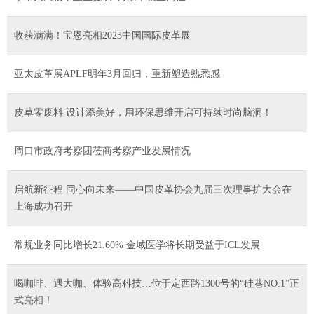
收获满满！宝恩亮相2023中国国际皮革展
亚太皮革展APLF明年3月回归，重新塑造熟悉感
皮草零废料 设计添美好，用环保思维开启可持续时尚脑洞！
周口市政府考察团莅商考察产业发展情况
启航新征程 同心向未来——中国皮革协会九届三次理事扩大会在
上海成功召开
常规业务同比增长21.60% 金域医学将长期受益于ICL发展
喝咖啡、遇大咖、体验高科技…位于定西路1300号的“硅巷NO.1”正
式亮相！