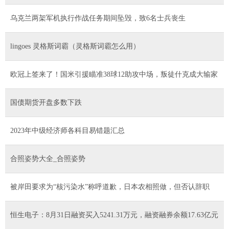
乌克兰两架军机执行作战任务期间坠毁，致6名士兵丧生
lingoes 灵格斯词霸（灵格斯词霸怎么用）
欧冠上签来了！国米引援瞄准38球12助攻中场，叛徒什克成大输家
国债期货开盘多数下跌
2023年中级经济师各科目易错题汇总
合照姿势大全_合照姿势
被岸田要求为“核污染水”称呼道歉，日本农相照做，但否认辞职
恒生电子：8月31日融资买入5241.31万元，融资融券余额17.63亿元