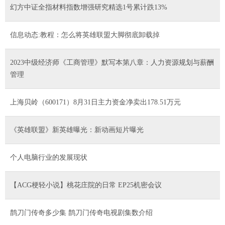
幻方中证全指材料指数增强研究精选1号累计跌13%
信息动态:教程：怎么将英雄联盟大脚彻底卸载掉
2023中级经济师《工商管理》默写本第八章：人力资源规划与薪酬
管理
上海贝岭（600171）8月31日主力资金净卖出178.51万元
《英雄联盟》新英雄曝光：新动画短片曝光
个人电脑行业的发展现状
【ACG梗轻小说】桃花庄院的日常 EP25机密会议
鹊刀门传奇多少集 鹊刀门传奇电视剧集数介绍