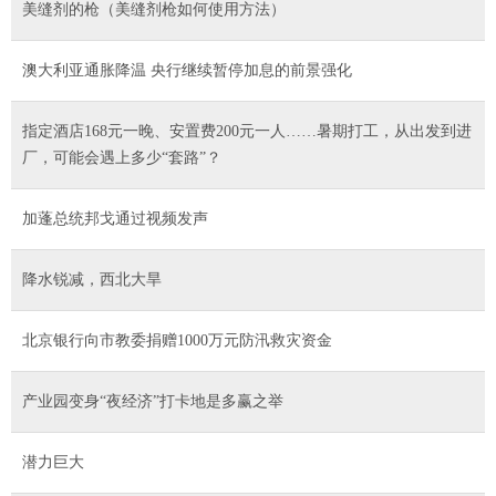
美缝剂的枪（美缝剂枪如何使用方法）
澳大利亚通胀降温 央行继续暂停加息的前景强化
指定酒店168元一晚、安置费200元一人……暑期打工，从出发到进
厂，可能会遇上多少“套路”？
加蓬总统邦戈通过视频发声
降水锐减，西北大旱
北京银行向市教委捐赠1000万元防汛救灾资金
产业园变身“夜经济”打卡地是多赢之举
潜力巨大