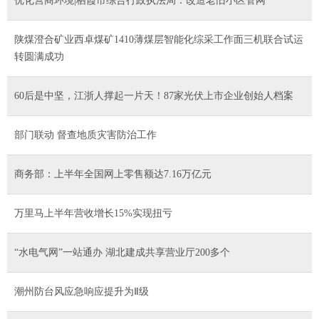
优化营商环境|栖霞市综合行政执法局：改造老旧小区管网
陕煤澄合矿业西卓煤矿1410薄煤层智能化综采工作面三机联合试运
转圆满成功
60后是中坚，江浙人撑起一片天！87家光伏上市企业创始人档案
部门联动 督查地质灾害防治工作
商务部：上半年全国网上零售额达7.16万亿元
万里马上半年营收增长15%实现扭亏
“水电气网”一站通办 湖北建成共享营业厅200多个
潮州防台风应急响应提升为Ⅱ级