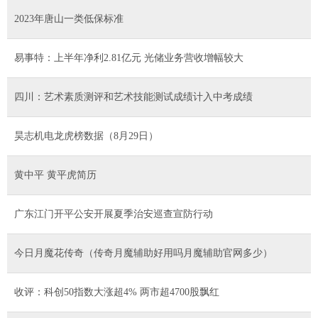
2023年唐山一类低保标准
易事特：上半年净利2.81亿元 光储业务营收增幅较大
四川：艺术素质测评和艺术技能测试成绩计入中考成绩
昊志机电龙虎榜数据（8月29日）
黄中平 黄平虎简历
广东江门开平公安开展夏季治安巡查宣防行动
今日月魔花传奇（传奇月魔辅助好用吗月魔辅助官网多少）
收评：科创50指数大涨超4% 两市超4700股飘红