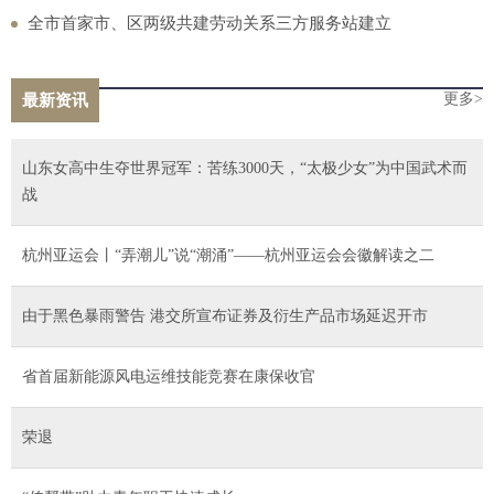
全市首家市、区两级共建劳动关系三方服务站建立
更多>
最新资讯
山东女高中生夺世界冠军：苦练3000天，“太极少女”为中国武术而
战
杭州亚运会丨“弄潮儿”说“潮涌”——杭州亚运会会徽解读之二
由于黑色暴雨警告 港交所宣布证券及衍生产品市场延迟开市
省首届新能源风电运维技能竞赛在康保收官
荣退