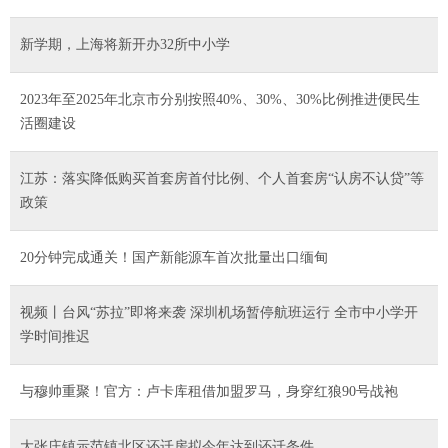
新学期，上海将新开办32所中小学
2023年至2025年北京市分别按照40%、30%、30%比例推进便民生
活圈建设
江苏：落实降低购买首套房首付比例、个人首套房“认房不认贷”等
政策
20分钟完成通关！国产新能源车首次批量出口缅甸
视频丨台风“苏拉”即将来袭 深圳机场暂停航班运行 全市中小学开
学时间推迟
与穆帅重聚！官方：卢卡库租借加盟罗马，身穿红狼90号战袍
大张庄镇示范镇北区还迁房拟今年达到还迁条件