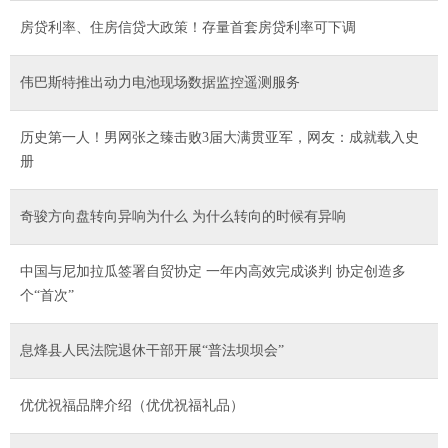
房贷利率、住房信贷大政策！存量首套房贷利率可下调
伟巴斯特推出动力电池现场数据监控遥测服务
历史第一人！男网张之臻击败3届大满贯亚军，网友：成就载入史
册
奇骏方向盘转向异响为什么 为什么转向的时候有异响
中国与尼加拉瓜签署自贸协定 一年内高效完成谈判 协定创造多
个“首次”
息烽县人民法院退休干部开展“普法坝坝会”
优优祝福品牌介绍（优优祝福礼品）