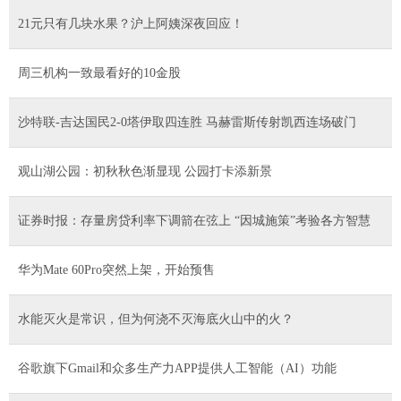
21元只有几块水果？沪上阿姨深夜回应！
周三机构一致最看好的10金股
沙特联-吉达国民2-0塔伊取四连胜 马赫雷斯传射凯西连场破门
观山湖公园：初秋秋色渐显现 公园打卡添新景
证券时报：存量房贷利率下调箭在弦上 “因城施策”考验各方智慧
华为Mate 60Pro突然上架，开始预售
水能灭火是常识，但为何浇不灭海底火山中的火？
谷歌旗下Gmail和众多生产力APP提供人工智能（AI）功能