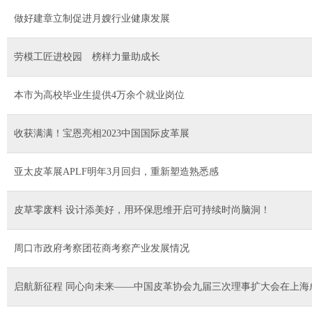
做好建章立制促进月嫂行业健康发展
劳模工匠进校园 榜样力量助成长
本市为高校毕业生提供4万余个就业岗位
收获满满！宝恩亮相2023中国国际皮革展
亚太皮革展APLF明年3月回归，重新塑造熟悉感
皮草零废料 设计添美好，用环保思维开启可持续时尚脑洞！
周口市政府考察团莅商考察产业发展情况
启航新征程 同心向未来——中国皮革协会九届三次理事扩大会在上海