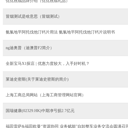
优优祝福品牌介绍（优优祝福礼品）
冒烟测试是啥意思（冒烟测试）
氨氯地平阿托伐他汀钙片用法 氨氯地平阿托伐他汀钙片说明书
ng迪奥普（迪澳普F2简介）
全新宝马X1探店 | 优惠力度较大，入手好时机？
莱迪史密斯(关于莱迪史密斯的简介)
上海工商总局网站（上海工商管理网站官网）
国瑞健康(02329.HK)中期净亏损2.7亿元
福田雷萨&福田欧曼“资源协同 业务赋能”自卸整车业务交流会圆满召