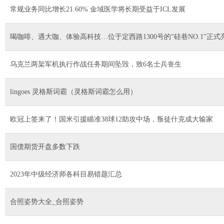
常规业务同比增长21.60% 金域医学将长期受益于ICL发展
喝咖啡、遇大咖、体验高科技…位于定西路1300号的“硅巷NO.1”正式
乌克兰两架军机执行作战任务期间坠毁，致6名士兵丧生
lingoes 灵格斯词霸（灵格斯词霸怎么用）
欧冠上签来了！国米引援瞄准38球12助攻中场，叛徒什克成大输家
国债期货开盘多数下跌
2023年中级经济师各科目易错题汇总
合照姿势大全_合照姿势