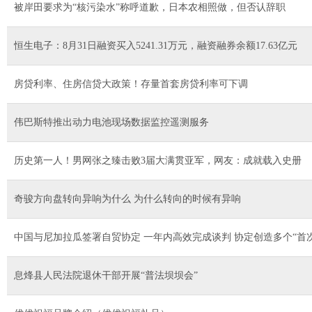
被岸田要求为“核污染水”称呼道歉，日本农相照做，但否认辞职
恒生电子：8月31日融资买入5241.31万元，融资融券余额17.63亿元
房贷利率、住房信贷大政策！存量首套房贷利率可下调
伟巴斯特推出动力电池现场数据监控遥测服务
历史第一人！男网张之臻击败3届大满贯亚军，网友：成就载入史册
奇骏方向盘转向异响为什么 为什么转向的时候有异响
中国与尼加拉瓜签署自贸协定 一年内高效完成谈判 协定创造多个“首次
息烽县人民法院退休干部开展“普法坝坝会”