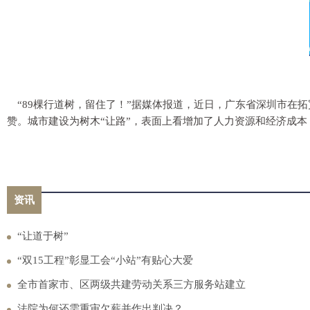
“89棵行道树，留住了！”据媒体报道，近日，广东省深圳市
赞。城市建设为树木“让路”，表面上看增加了人力资源和经济成本
资讯
“让道于树”
“双15工程”彰显工会“小站”有贴心大爱
全市首家市、区两级共建劳动关系三方服务站建立
法院为何还需重审欠薪并作出判决？