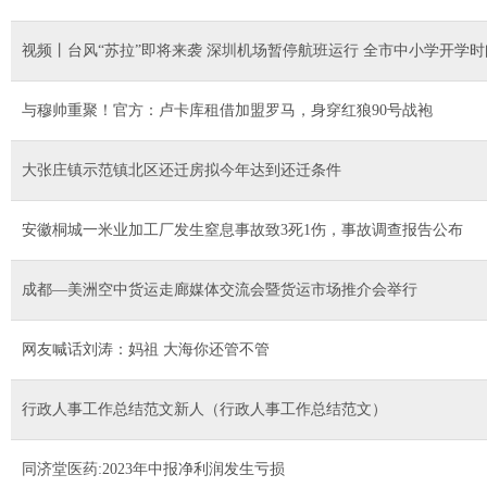
视频丨台风“苏拉”即将来袭 深圳机场暂停航班运行 全市中小学开学
与穆帅重聚！官方：卢卡库租借加盟罗马，身穿红狼90号战袍
大张庄镇示范镇北区还迁房拟今年达到还迁条件
安徽桐城一米业加工厂发生窒息事故致3死1伤，事故调查报告公布
成都—美洲空中货运走廊媒体交流会暨货运市场推介会举行
网友喊话刘涛：妈祖 大海你还管不管
行政人事工作总结范文新人（行政人事工作总结范文）
同济堂医药:2023年中报净利润发生亏损