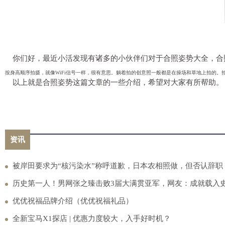
你们好，最近小活发现有诸多的小伙伴们对于合照姿势大全，合
按身高顺序拍摄，就像WiFi信号一样，很有意思。躺着拍的创意照一般都是在操场和草地上拍的
以上就是合照姿势这篇文章的一些介绍，希望对大家有所帮助。
资讯
被岸田要求为“核污染水”称呼道歉，日本农相照做，但否认辞职
历史第一人！男网张之臻击败3届大满贯亚军，网友：成就载入
优优祝福品牌介绍（优优祝福礼品）
全新宝马X1探店 | 优惠力度较大，入手好时机？