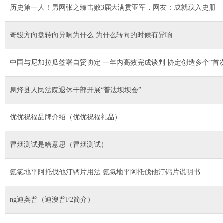
历史第一人！男网张之臻击败3届大满贯亚军，网友：成就载入史册
奇骏方向盘转向异响为什么 为什么转向的时候有异响
中国与尼加拉瓜签署自贸协定 一年内高效完成谈判 协定创造多个“首次
息烽县人民法院退休干部开展“普法坝坝会”
优优祝福品牌介绍（优优祝福礼品）
冒烟测试是啥意思（冒烟测试）
氨氯地平阿托伐他汀钙片用法 氨氯地平阿托伐他汀钙片说明书
ng迪奥普（迪澳普F2简介）