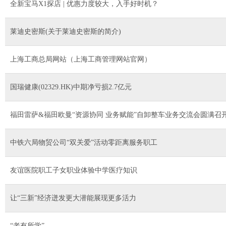
全新宝马X1探店 | 优惠力度较大，入手好时机？
莱迪史密斯(关于莱迪史密斯的简介)
上海工商总局网站（上海工商管理网站官网）
国瑞健康(02329.HK)中期净亏损2.7亿元
福田雷萨&福田欧曼“资源协同 业务赋能”自卸整车业务交流会圆满召
中铁六局物贸公司“双关爱”活动零距离服务职工
友谊医院职工子女职业体验中学医疗知识
让“三新”经济迸发更大潜能展现更多活力
“老有所学”