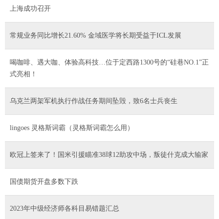
上海成功召开
常规业务同比增长21.60% 金域医学将长期受益于ICL发展
喝咖啡、遇大咖、体验高科技…位于定西路1300号的“硅巷NO.1”正
式亮相！
乌克兰两架军机执行作战任务期间坠毁，致6名士兵丧生
lingoes 灵格斯词霸（灵格斯词霸怎么用）
欧冠上签来了！国米引援瞄准38球12助攻中场，叛徒什克成大输家
国债期货开盘多数下跌
2023年中级经济师各科目易错题汇总