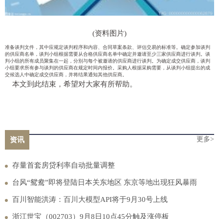
(资料图片)
准备谈判文件，其中应规定谈判程序和内容、合同草案条款、评估交易的标准等。确定参加谈判
的供应商名单，谈判小组根据需要从合格供应商名单中确定并邀请至少三家供应商进行谈判。谈
判小组的所有成员聚集在一起，分别与每个被邀请的供应商进行谈判。为确定成交供应商，谈判
小组要求所有参与谈判的供应商在规定时间内报价。采购人根据采购需要，从谈判小组提出的成
交候选人中确定成交供应商，并将结果通知其他供应商。
本文到此结束，希望对大家有所帮助。
更多>
资讯
存量首套房贷利率自动批量调整
台风“鸳鸯”即将登陆日本关东地区 东京等地出现狂风暴雨
百川智能洪涛：百川大模型API将于9月30号上线
浙江世宝（002703）9月8日10点45分触及涨停板