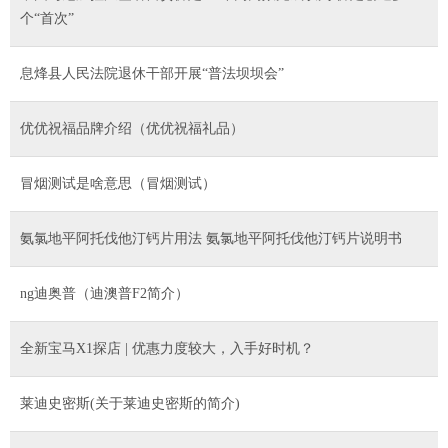
个“首次”
息烽县人民法院退休干部开展“普法坝坝会”
优优祝福品牌介绍（优优祝福礼品）
冒烟测试是啥意思（冒烟测试）
氨氯地平阿托伐他汀钙片用法 氨氯地平阿托伐他汀钙片说明书
ng迪奥普（迪澳普F2简介）
全新宝马X1探店 | 优惠力度较大，入手好时机？
莱迪史密斯(关于莱迪史密斯的简介)