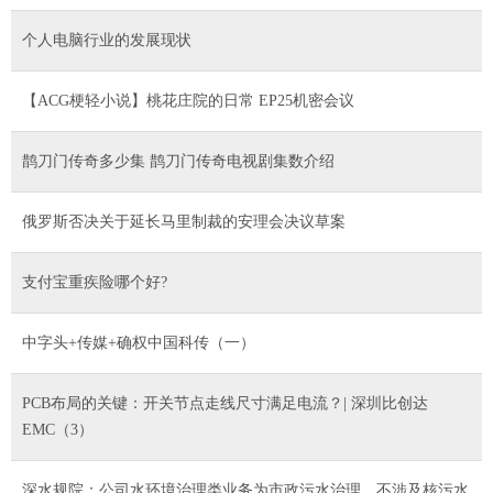
个人电脑行业的发展现状
【ACG梗轻小说】桃花庄院的日常 EP25机密会议
鹊刀门传奇多少集 鹊刀门传奇电视剧集数介绍
俄罗斯否决关于延长马里制裁的安理会决议草案
支付宝重疾险哪个好?
中字头+传媒+确权中国科传（一）
PCB布局的关键：开关节点走线尺寸满足电流？| 深圳比创达
EMC（3）
深水规院：公司水环境治理类业务为市政污水治理，不涉及核污水