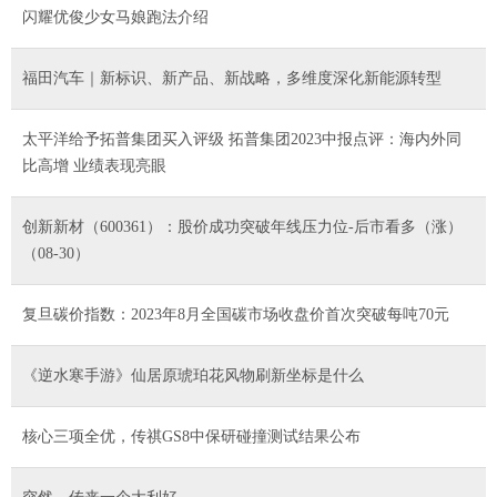
闪耀优俊少女马娘跑法介绍
福田汽车｜新标识、新产品、新战略，多维度深化新能源转型
太平洋给予拓普集团买入评级 拓普集团2023中报点评：海内外同
比高增 业绩表现亮眼
创新新材（600361）：股价成功突破年线压力位-后市看多（涨）
（08-30）
复旦碳价指数：2023年8月全国碳市场收盘价首次突破每吨70元
《逆水寒手游》仙居原琥珀花风物刷新坐标是什么
核心三项全优，传祺GS8中保研碰撞测试结果公布