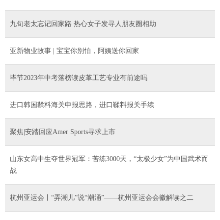
九旬老太忘记回家路 热心女子发寻人朋友圈相助
亚新物业故事 | 宝宝你别怕，阿姨送你回家
毕节2023年中考落榜读皮革工艺专业有前途吗
进口韩国鞣料海关申报思路，进口鞣料报关手续
聚焦|安踏回应Amer Sports寻求上市
山东女高中生夺世界冠军：苦练3000天，“太极少女”为中国武术而
战
杭州亚运会丨“弄潮儿”说“潮涌”——杭州亚运会会徽解读之二