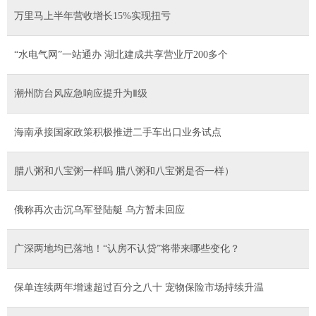
万里马上半年营收增长15%实现扭亏
“水电气网”一站通办 湖北建成共享营业厅200多个
潮州防台风应急响应提升为Ⅱ级
海南承接国家政策积极推进二手车出口业务试点
腊八粥和八宝粥一样吗 腊八粥和八宝粥是否一样）
俄称再次击沉乌军登陆艇 乌方暂未回应
广深两地均已落地！“认房不认贷”将带来哪些变化？
保单连续两年增速超过百分之八十 宠物保险市场持续升温