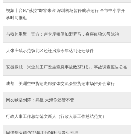
视频丨台风“苏拉”即将来袭 深圳机场暂停航班运行 全市中小学开
学时间推迟
与穆帅重聚！官方：卢卡库租借加盟罗马，身穿红狼90号战袍
大张庄镇示范镇北区还迁房拟今年达到还迁条件
安徽桐城一米业加工厂发生窒息事故致3死1伤，事故调查报告公布
成都—美洲空中货运走廊媒体交流会暨货运市场推介会举行
网友喊话刘涛：妈祖 大海你还管不管
行政人事工作总结范文新人（行政人事工作总结范文）
同济堂医药:2023年中报净利润发生亏损