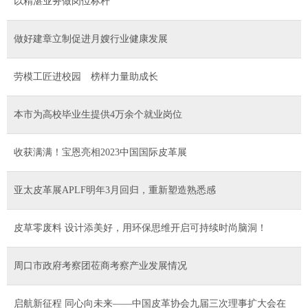
以精湛业务做岗位标杆
做好建章立制促进月嫂行业健康发展
劳模工匠进校园 榜样力量助成长
本市为高校毕业生提供4万余个就业岗位
收获满满！宝恩亮相2023中国国际皮革展
亚太皮革展APLF明年3月回归，重新塑造熟悉感
皮草零废料 设计添美好，用环保思维开启可持续时尚脑洞！
周口市政府考察团莅商考察产业发展情况
启航新征程 同心向未来——中国皮革协会九届三次理事扩大会在