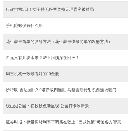
行政拘留5日！女子持无座票蛮横无理霸座被处罚
手机陀螺仪有什么用
花生麸最简单的发酵方法（花生麸最快最简单的发酵方法）
21元只有几块水果？沪上阿姨深夜回应！
周三机构一致最看好的10金股
沙特联-吉达国民2-0塔伊取四连胜 马赫雷斯传射凯西连场破门
观山湖公园：初秋秋色渐显现 公园打卡添新景
证券时报：存量房贷利率下调箭在弦上 “因城施策”考验各方智慧