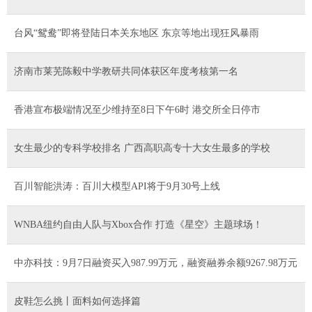
台风“鸳鸯”即将登陆日本关东地区 东京等地出现狂风暴雨
济南市莱芜陈毅中学教研共同体获区年度考核第一名
香港宣布极端情况至少维持至8日下午6时 港交所全日停市
女生最少的专科学校排名 广西高职高专十大女生最多的学校
百川智能洪涛：百川大模型API将于9月30号上线
WNBA纽约自由人队与Xbox合作 打造《星空》主题球场！
中亦科技：9月7日融资买入987.99万元，融资融券余额9267.98万元
皮鞋怎么挑丨面料如何选择篇