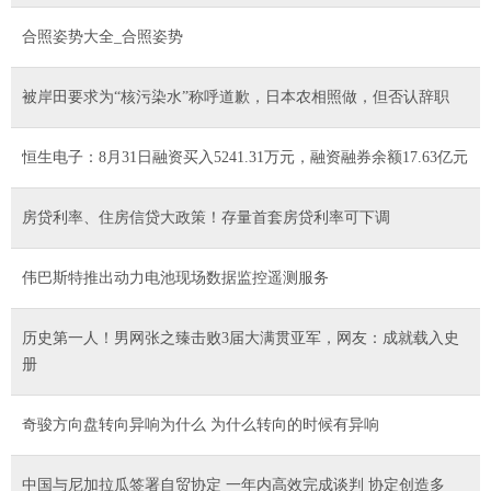
合照姿势大全_合照姿势
被岸田要求为“核污染水”称呼道歉，日本农相照做，但否认辞职
恒生电子：8月31日融资买入5241.31万元，融资融券余额17.63亿元
房贷利率、住房信贷大政策！存量首套房贷利率可下调
伟巴斯特推出动力电池现场数据监控遥测服务
历史第一人！男网张之臻击败3届大满贯亚军，网友：成就载入史
册
奇骏方向盘转向异响为什么 为什么转向的时候有异响
中国与尼加拉瓜签署自贸协定 一年内高效完成谈判 协定创造多