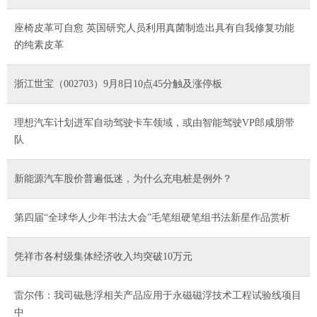
座椅皮革可自愈 英国研究人员利用真菌制造出具有自我修复功能
的纯素皮革
浙江世宝（002703）9月8日10点45分触及涨停板
理想汽车计划进军自动驾驶卡车领域，或由智能驾驶VP郎咸朋带
队
新能源汽车股价普遍低迷，为什么充电桩是例外？
第四届“全球华人少年书法大会”毛笔组硬笔组书法新星作品赏析
凭祥市各村级集体经济收入均突破10万元
雷尔伟：我司磁悬浮相关产品应用于永磁磁浮技术工程试验线项目
中