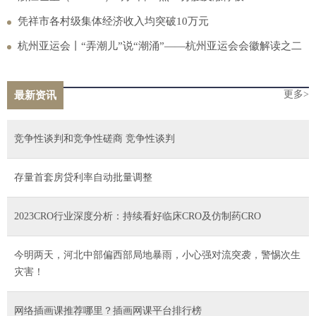
凭祥市各村级集体经济收入均突破10万元
杭州亚运会丨“弄潮儿”说“潮涌”——杭州亚运会会徽解读之二
更多>
最新资讯
竞争性谈判和竞争性磋商 竞争性谈判
存量首套房贷利率自动批量调整
2023CRO行业深度分析：持续看好临床CRO及仿制药CRO
今明两天，河北中部偏西部局地暴雨，小心强对流突袭，警惕次生
灾害！
网络插画课推荐哪里？插画网课平台排行榜