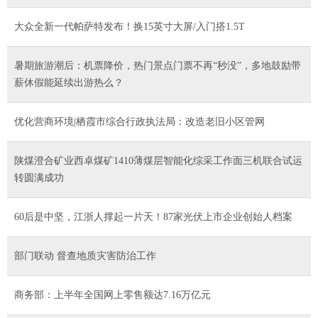
大众全新一代帕萨特发布！换15英寸大屏/入门搭1.5T
暑期旅游潮后：机票降价，热门景点门票不再“秒没”，多地鼓励带
薪休假能延续出游热么？
优化营商环境|栖霞市综合行政执法局：改造老旧小区管网
陕煤澄合矿业西卓煤矿1410薄煤层智能化综采工作面三机联合试运
转圆满成功
60后是中坚，江浙人撑起一片天！87家光伏上市企业创始人档案
部门联动 督查地质灾害防治工作
商务部：上半年全国网上零售额达7.16万亿元