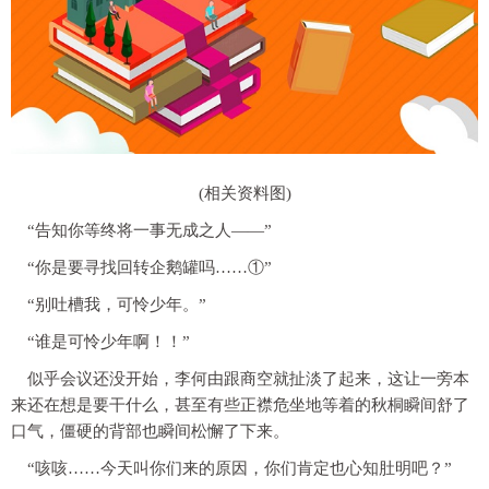
(相关资料图)
“告知你等终将一事无成之人——”
“你是要寻找回转企鹅罐吗……①”
“别吐槽我，可怜少年。”
“谁是可怜少年啊！！”
似乎会议还没开始，李何由跟商空就扯淡了起来，这让一旁本
来还在想是要干什么，甚至有些正襟危坐地等着的秋桐瞬间舒了
口气，僵硬的背部也瞬间松懈了下来。
“咳咳……今天叫你们来的原因，你们肯定也心知肚明吧？”