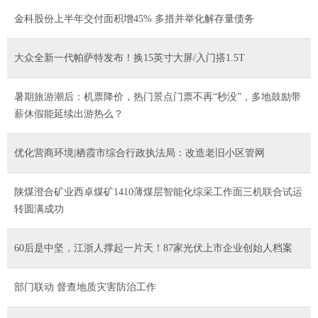
金科股份上半年交付面积增45% 多措并举化解存量债务
大众全新一代帕萨特发布！换15英寸大屏/入门搭1.5T
暑期旅游潮后：机票降价，热门景点门票不再“秒没”，多地鼓励带
薪休假能延续出游热么？
优化营商环境|栖霞市综合行政执法局：改造老旧小区管网
陕煤澄合矿业西卓煤矿1410薄煤层智能化综采工作面三机联合试运
转圆满成功
60后是中坚，江浙人撑起一片天！87家光伏上市企业创始人档案
部门联动 督查地质灾害防治工作