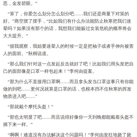
恶，金发碧眼。”
“算了，你爱怎么划分怎么划分吧……我们还是商量下对策的
好。”商空摆了摆手，“比如我们有什么办法能防止秋寒把我们迷
晕吗？如果没有那个的话，我想我们能躲过女装危机的概率将会
大大提升。”
“据我观察，我姐要迷晕人的时候一定是把袖子或者手伸向被害
人的面前。”秋桐说道。
“那么我们针对这一点发起反击就好了吧！比如我们
用头发把自
己的面部像是口罩一样包起来！
”李何由提案。
“那为什么不直接用口罩啊……而且拿头发当口罩这事只有你能
做的到吧……更何况就算是口罩的话，也根本挡不住秋寒的挥发
物质进入吧……”
“那就戴个摩托头盔！”
“那也太明显了吧……而且说得好像你一天到晚都能戴着头盔不
摘下来一样。”
“啊啊！难道没有办法解决这个问题吗！”李何由发狂地挠了挠