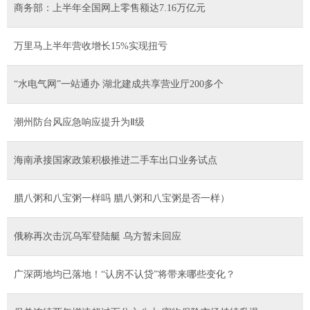
商务部：上半年全国网上零售额达7.16万亿元
万里马上半年营收增长15%实现扭亏
“水电气网”一站通办 湖北建成共享营业厅200多个
潮州防台风应急响应提升为Ⅱ级
海南承接国家政策积极推进二手车出口业务试点
腊八粥和八宝粥一样吗 腊八粥和八宝粥是否一样）
俄称再次击沉乌军登陆艇 乌方暂未回应
广深两地均已落地！“认房不认贷”将带来哪些变化？