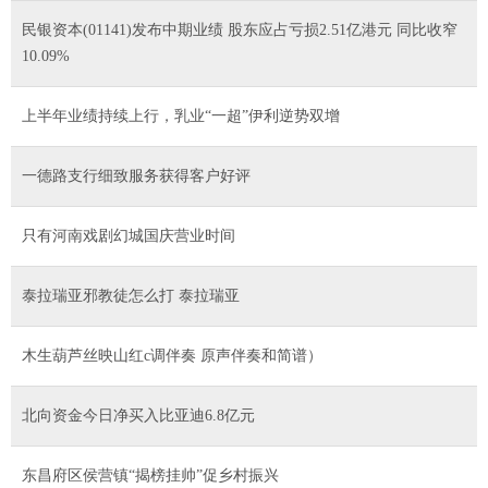
民银资本(01141)发布中期业绩 股东应占亏损2.51亿港元 同比收窄
10.09%
上半年业绩持续上行，乳业“一超”伊利逆势双增
一德路支行细致服务获得客户好评
只有河南戏剧幻城国庆营业时间
泰拉瑞亚邪教徒怎么打 泰拉瑞亚
木生葫芦丝映山红c调伴奏 原声伴奏和简谱）
北向资金今日净买入比亚迪6.8亿元
东昌府区侯营镇“揭榜挂帅”促乡村振兴