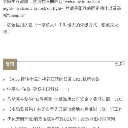
大喊生存战略，然后插入曲响起“welcome to rock'on
night~ welcome to rock'on fight~”然后是阳球的固定动作以及高
喊“Imagine”
③这里用的是《一拳超人》中对怪人的评级方式，狼虎鬼龙
神。
更多>
资讯
【ACG梗轻小说】桃花庄院的日常 EP25机密会议
中字头+传媒+确权中国科传（一）
马斯克神秘的“42号项目”涉嫌滥用公司资金？美司法部、SEC
全来调查了
【市场监管局】林芝市率先开展市级地方标准制（修）订工作
优化营商环境|栖霞市综合行政执法局：改造老旧小区管网