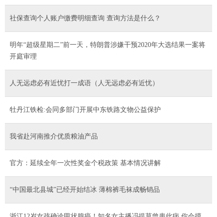
社保查询个人账户缴费明细查询 查询方法是什么？
明年“超级星期二”前一天，特朗普涉嫌干预2020年大选结果一案将
开庭审理
人无远虑必有近忧打一成语（人无远虑必有近忧）
牡丹江铁检:会同多部门开展中东铁路文物公益保护
我省赴河南推介优质粮油产品
官方：延续全年一次性奖金个税政策 基本情况讲解
“中国最北县城”已经开始结冰 薄棉裤毛袜成畅销品
浙江12岁女孩确诊甲状腺癌！知名女主播冯提莫曾患此病 你会摸