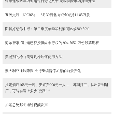
保单连续两年增速超过百分之八十 宠物保险市场持续升温
五洲交通（600368）：8月30日北向资金减持11.85万股
图解好想你中报：第二季度单季净利润同比减389.59%
海尔智家拟注销已获授但尚未行权的 904.7052 万份股票期权
美缝剂的枪（美缝剂枪如何使用方法）
澳大利亚通胀降温 央行继续暂停加息的前景强化
指定酒店168元一晚、安置费200元一人……暑期打工，从出发到进
厂，可能会遇上多少“套路”？
加蓬总统邦戈通过视频发声