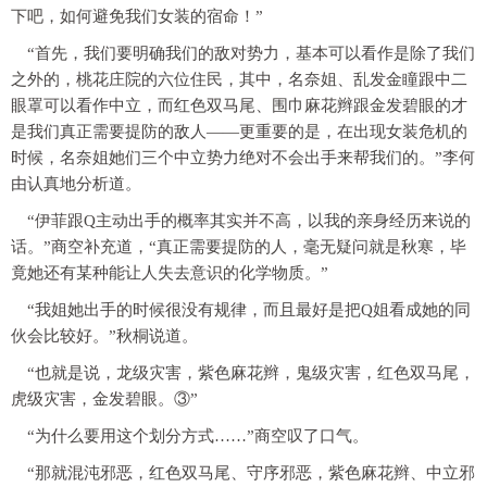
下吧，如何避免我们女装的宿命！”
“首先，我们要明确我们的敌对势力，基本可以看作是除了我们
之外的，桃花庄院的六位住民，其中，名奈姐、乱发金瞳跟中二
眼罩可以看作中立，而红色双马尾、围巾麻花辫跟金发碧眼的才
是我们真正需要提防的敌人——更重要的是，在出现女装危机的
时候，名奈姐她们三个中立势力绝对不会出手来帮我们的。”李何
由认真地分析道。
“伊菲跟Q主动出手的概率其实并不高，以我的亲身经历来说的
话。”商空补充道，“真正需要提防的人，毫无疑问就是秋寒，毕
竟她还有某种能让人失去意识的化学物质。”
“我姐她出手的时候很没有规律，而且最好是把Q姐看成她的同
伙会比较好。”秋桐说道。
“也就是说，龙级灾害，紫色麻花辫，鬼级灾害，红色双马尾，
虎级灾害，金发碧眼。③”
“为什么要用这个划分方式……”商空叹了口气。
“那就混沌邪恶，红色双马尾、守序邪恶，紫色麻花辫、中立邪