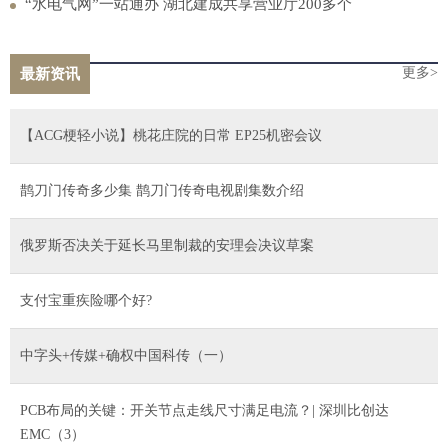
“水电气网”一站通办 湖北建成共享营业厅200多个
更多>
最新资讯
【ACG梗轻小说】桃花庄院的日常 EP25机密会议
鹊刀门传奇多少集 鹊刀门传奇电视剧集数介绍
俄罗斯否决关于延长马里制裁的安理会决议草案
支付宝重疾险哪个好?
中字头+传媒+确权中国科传（一）
PCB布局的关键：开关节点走线尺寸满足电流？| 深圳比创达
EMC（3）