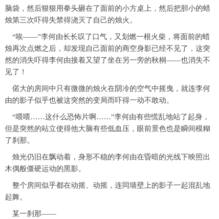
脑袋，然后狠狠用拳头砸在了面前的小方桌上，然后把胆小的蜡
烛第三次吓得失禁得浇灭了自己的烛火。
“唉——”李何由长长叹了口气，又划燃一根火柴，将面前的蜡
烛再次点燃之后，却发现自己面前的商空身影已经不见了，这突
然的消失吓得李何由接着又望了坐在另一旁的秋桐——也消失不
见了！
偌大的房间中只有微微的烛火在阴冷的空气中摇曳，就连李何
由的影子似乎也被这突然的变局而吓得一动不敢动。
“喂喂……这什么恐怖片啊……”李何由有些慌乱地站了起身，
但是突然的站立使得他大脑有些低血压，眼前景色也是瞬间模糊
了刹那。
烛光仍旧在飘动着，身形不稳的李何由在昏暗的光线下映照出
木偶般僵硬运动的黑影。
整个房间似乎都在动摇、动摇，连同墙壁上的影子一起混乱地
起舞。
某一刹那——