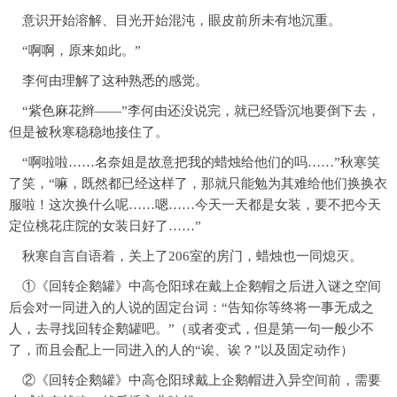
意识开始溶解、目光开始混沌，眼皮前所未有地沉重。
“啊啊，原来如此。”
李何由理解了这种熟悉的感觉。
“紫色麻花辫——”李何由还没说完，就已经昏沉地要倒下去，
但是被秋寒稳稳地接住了。
“啊啦啦……名奈姐是故意把我的蜡烛给他们的吗……”秋寒笑
了笑，“嘛，既然都已经这样了，那就只能勉为其难给他们换换衣
服啦！这次换什么呢……嗯……今天一天都是女装，要不把今天
定位桃花庄院的女装日好了……”
秋寒自言自语着，关上了206室的房门，蜡烛也一同熄灭。
①《回转企鹅罐》中高仓阳球在戴上企鹅帽之后进入谜之空间
后会对一同进入的人说的固定台词：“告知你等终将一事无成之
人，去寻找回转企鹅罐吧。”（或者变式，但是第一句一般少不
了，而且会配上一同进入的人的“诶、诶？”以及固定动作）
②《回转企鹅罐》中高仓阳球戴上企鹅帽进入异空间前，需要