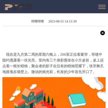
哔哩哔哩 2023-08-31 14:13:39
现在是九月第二周的星期六晚上，206室正拉着窗帘，帘缝中
隐约透露着一丝光亮。室内有三个身影围坐在小方桌前，桌上还
点着一根长蜡烛，聚会者的影子在仅有的蜡烛照耀下，张牙舞爪
地摇曳在墙壁上。微动的烛光前，长发的少年首先开口了。