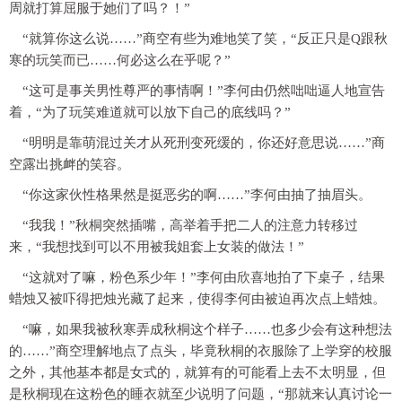
周就打算屈服于她们了吗？！”
“就算你这么说……”商空有些为难地笑了笑，“反正只是Q跟秋
寒的玩笑而已……何必这么在乎呢？”
“这可是事关男性尊严的事情啊！”李何由仍然咄咄逼人地宣告
着，“为了玩笑难道就可以放下自己的底线吗？”
“明明是靠萌混过关才从死刑变死缓的，你还好意思说……”商
空露出挑衅的笑容。
“你这家伙性格果然是挺恶劣的啊……”李何由抽了抽眉头。
“我我！”秋桐突然插嘴，高举着手把二人的注意力转移过
来，“我想找到可以不用被我姐套上女装的做法！”
“这就对了嘛，粉色系少年！”李何由欣喜地拍了下桌子，结果
蜡烛又被吓得把烛光藏了起来，使得李何由被迫再次点上蜡烛。
“嘛，如果我被秋寒弄成秋桐这个样子……也多少会有这种想法
的……”商空理解地点了点头，毕竟秋桐的衣服除了上学穿的校服
之外，其他基本都是女式的，就算有的可能看上去不太明显，但
是秋桐现在这粉色的睡衣就至少说明了问题，“那就来认真讨论一