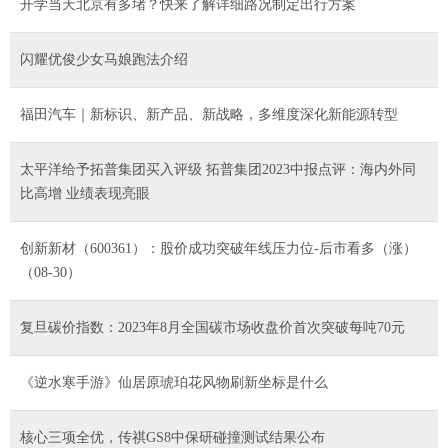
开学当天北京有多堵？快来了解详细路况制定出行方案
闪耀优俊少女马娘跑法介绍
福田汽车｜新标识、新产品、新战略，多维度深化新能源转型
太平洋给予拓普集团买入评级 拓普集团2023中报点评：海内外同
比高增 业绩表现亮眼
创新新材（600361）：股价成功突破年线压力位-后市看多（涨）
（08-30）
复旦碳价指数：2023年8月全国碳市场收盘价首次突破每吨70元
《逆水寒手游》仙居原琥珀花风物刷新坐标是什么
核心三项全优，传祺GS8中保研碰撞测试结果公布