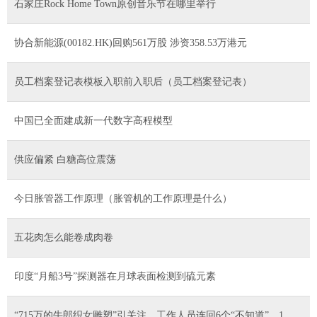
石家庄Rock Home Town原创音乐节在哪里举行
协合新能源(00182.HK)回购561万股 涉资358.53万港元
员工档案登记表模板入职前入职后（员工档案登记表）
中国已全面建成新一代数字高程模型
供应偏紧 白糖高位震荡
今日胀管器工作原理（胀管机的工作原理是什么）
五花肉怎么能卷成肉卷
印度“月船3号”探测器在月球表面检测到硫元素
“715万的牛郎织女雕塑”引关注，工作人员连回6个“不知道”，1