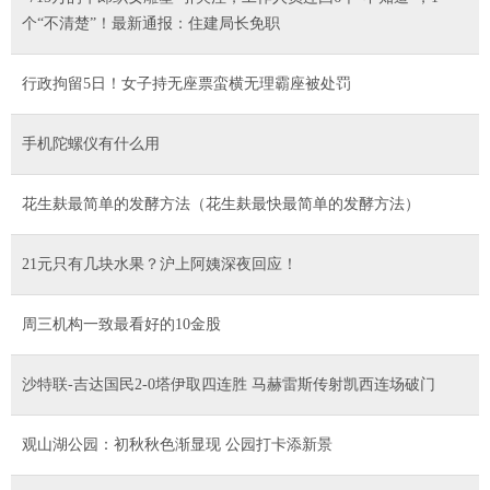
个“不清楚”！最新通报：住建局长免职
行政拘留5日！女子持无座票蛮横无理霸座被处罚
手机陀螺仪有什么用
花生麸最简单的发酵方法（花生麸最快最简单的发酵方法）
21元只有几块水果？沪上阿姨深夜回应！
周三机构一致最看好的10金股
沙特联-吉达国民2-0塔伊取四连胜 马赫雷斯传射凯西连场破门
观山湖公园：初秋秋色渐显现 公园打卡添新景