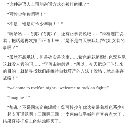
“这种谜语人上司的说话方式会被打的哦？”
“可怜少年你闭嘴！”
“不是，谁是可怜少年啊！！”
“啊哈哈……别吵了别吵了，还有正事要说吧……”秋桐连忙说
着，把话题再次拉回正道上来，“是不是白天被我姐跟Q姐女装的
事啊？”
“虽然不想承认，但是确实是这事……紫色麻花辫跟红色双马尾
这就没人管的吗……”李何由抱怨道，“所以，今天把你们叫过来
的目的，就是寻找我们能维持自我尊严的方法！没错，就是生存
战略！”
“welcome to rock'on night~ welcome to rock'on fight~
”
“Imagine！”
“都说了不是回转企鹅罐啦！②可怜少年你这别带着粉色系少年
一起支开话题啊！三回啊三回！”李何由似乎喊的声音有点大了，
结果直接把桌上的蜡烛吓灭了。