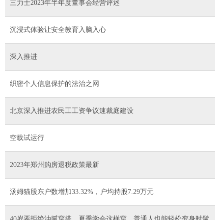
三力士2023年半年度董事会经营评述
沉浸式体验让安全教育入脑入心
深入推进
织密个人信息保护的法治之网
北京深入推进农民工工资争议速裁庭建设
空载试运行
2023年郑州购房退税政策最新
汤姆猫股东户数增加33.32%，户均持股7.29万元
40岁要拒绝油腻穿搭，夏季学会这样穿，普通人也能轻松变身时髦