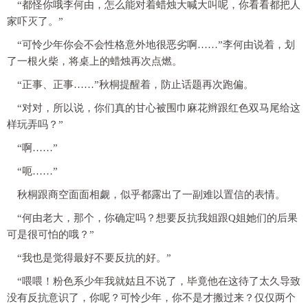
“都怪你哦李何由，怎么能对着蜡烛大喊大叫呢，你看看都把人
家吓灭了。”
“可怜少年你会不会性格意外地很恶劣啊……”李何由说着，划
了一根火柴，将桌上的蜡烛再次点燃。
“正事、正事……”秋桐提醒着，防止话题再次跑偏。
“对对，所以说，你们真的甘心被围巾麻花辫跟红色双马尾给这
样玩弄吗？”
“啊……”
“呃……”
秋桐跟商空面面相觑，似乎都露出了一副难以置信的表情。
“何由老大，那个，你确定吗？想要反抗我姐跟Q姐她们的后果
可是很可怕的哦？”
“我也是觉得最好不要反抗的好。”
“喂喂！粉色系少年我就姑且不说了，毕竟他在这待了太久导致
没有反抗意识了，你呢？可怜少年，你不是才搬过来？仅仅两个