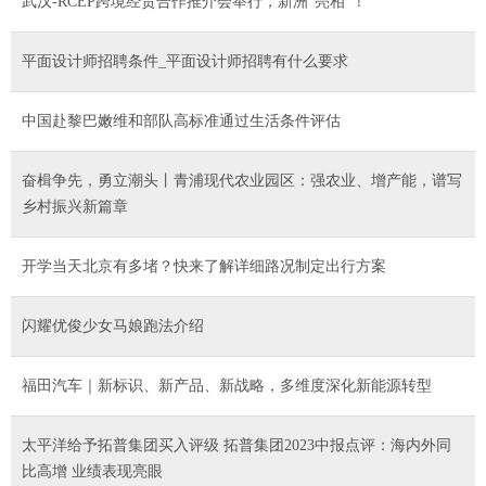
武汉-RCEP跨境经贸合作推介会举行，新洲“亮相”！
平面设计师招聘条件_平面设计师招聘有什么要求
中国赴黎巴嫩维和部队高标准通过生活条件评估
奋楫争先，勇立潮头丨青浦现代农业园区：强农业、增产能，谱写
乡村振兴新篇章
开学当天北京有多堵？快来了解详细路况制定出行方案
闪耀优俊少女马娘跑法介绍
福田汽车｜新标识、新产品、新战略，多维度深化新能源转型
太平洋给予拓普集团买入评级 拓普集团2023中报点评：海内外同
比高增 业绩表现亮眼