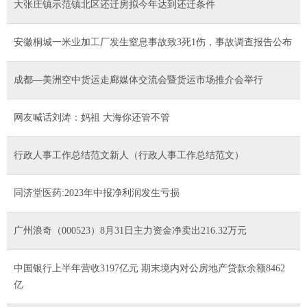
大张庄镇示范镇北区还迁房拟今年达到还迁条件
安徽桐城一米业加工厂发生窒息事故致3死1伤，事故调查报告公布
成都—美洲空中货运走廊媒体交流会暨货运市场推介会举行
网友喊话刘涛：妈祖 大海你还管不管
行政人事工作总结范文新人（行政人事工作总结范文）
同济堂医药:2023年中报净利润发生亏损
广州浪奇（000523）8月31日主力资金净卖出216.32万元
中国银行上半年营收3197亿元 期末境内对公房地产贷款余额8462
亿