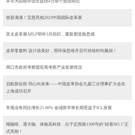
本市为高校毕业生提供4万余个就业岗位
收获满满！宝恩亮相2023中国国际皮革展
亚太皮革展APLF明年3月回归，重新塑造熟悉感
皮草零废料 设计添美好，用环保思维开启可持续时尚脑洞！
周口市政府考察团莅商考察产业发展情况
启航新征程 同心向未来——中国皮革协会九届三次理事扩大会在
上海成功召开
常规业务同比增长21.60% 金域医学将长期受益于ICL发展
喝咖啡、遇大咖、体验高科技…位于定西路1300号的“硅巷NO.1”正
式亮相！