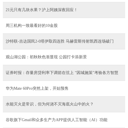
21元只有几块水果？沪上阿姨深夜回应！
周三机构一致最看好的10金股
沙特联-吉达国民2-0塔伊取四连胜 马赫雷斯传射凯西连场破门
观山湖公园：初秋秋色渐显现 公园打卡添新景
证券时报：存量房贷利率下调箭在弦上 “因城施策”考验各方智慧
华为Mate 60Pro突然上架，开始预售
水能灭火是常识，但为何浇不灭海底火山中的火？
谷歌旗下Gmail和众多生产力APP提供人工智能（AI）功能