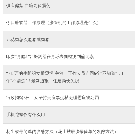
供应偏紧 白糖高位震荡
今日胀管器工作原理（胀管机的工作原理是什么）
五花肉怎么能卷成肉卷
印度“月船3号”探测器在月球表面检测到硫元素
“715万的牛郎织女雕塑”引关注，工作人员连回6个“不知道”，1
个“不清楚”！最新通报：住建局长免职
行政拘留5日！女子持无座票蛮横无理霸座被处罚
手机陀螺仪有什么用
花生麸最简单的发酵方法（花生麸最快最简单的发酵方法）