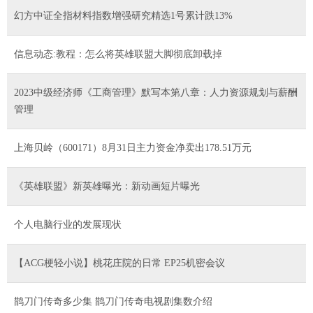
幻方中证全指材料指数增强研究精选1号累计跌13%
信息动态:教程：怎么将英雄联盟大脚彻底卸载掉
2023中级经济师《工商管理》默写本第八章：人力资源规划与薪酬
管理
上海贝岭（600171）8月31日主力资金净卖出178.51万元
《英雄联盟》新英雄曝光：新动画短片曝光
个人电脑行业的发展现状
【ACG梗轻小说】桃花庄院的日常 EP25机密会议
鹊刀门传奇多少集 鹊刀门传奇电视剧集数介绍