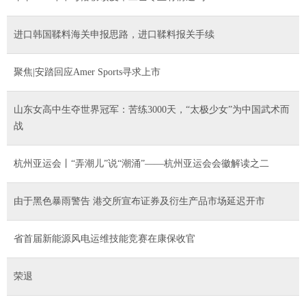
进口韩国鞣料海关申报思路，进口鞣料报关手续
聚焦|安踏回应Amer Sports寻求上市
山东女高中生夺世界冠军：苦练3000天，“太极少女”为中国武术而
战
杭州亚运会丨“弄潮儿”说“潮涌”——杭州亚运会会徽解读之二
由于黑色暴雨警告 港交所宣布证券及衍生产品市场延迟开市
省首届新能源风电运维技能竞赛在康保收官
荣退