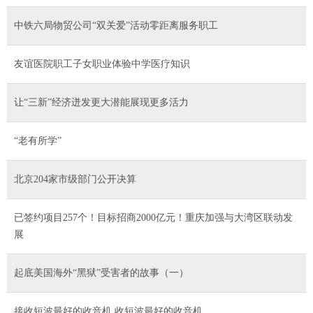
中铁六局物贸公司“双关爱”活动零距离服务职工
友谊医院职工子女职业体验中学医疗知识
让“三新”经济迸发更大潜能展现更多活力
“老有所学”
北京204家市级部门公开决算
已签约项目257个！目标招商2000亿元！重庆加强与大湾区联动发
展
起底美国海外“黑狱”受害者的故事（一）
接收短波最好的收音机 收短波最好的收音机