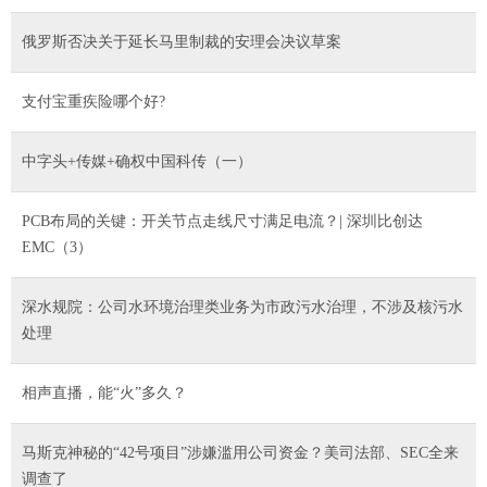
俄罗斯否决关于延长马里制裁的安理会决议草案
支付宝重疾险哪个好?
中字头+传媒+确权中国科传（一）
PCB布局的关键：开关节点走线尺寸满足电流？| 深圳比创达
EMC（3）
深水规院：公司水环境治理类业务为市政污水治理，不涉及核污水
处理
相声直播，能“火”多久？
马斯克神秘的“42号项目”涉嫌滥用公司资金？美司法部、SEC全来
调查了