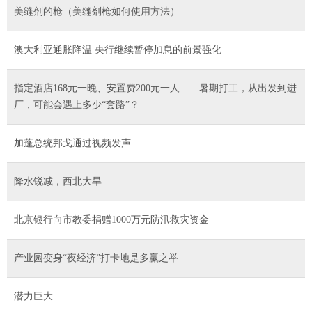
美缝剂的枪（美缝剂枪如何使用方法）
澳大利亚通胀降温 央行继续暂停加息的前景强化
指定酒店168元一晚、安置费200元一人……暑期打工，从出发到进
厂，可能会遇上多少“套路”？
加蓬总统邦戈通过视频发声
降水锐减，西北大旱
北京银行向市教委捐赠1000万元防汛救灾资金
产业园变身“夜经济”打卡地是多赢之举
潜力巨大