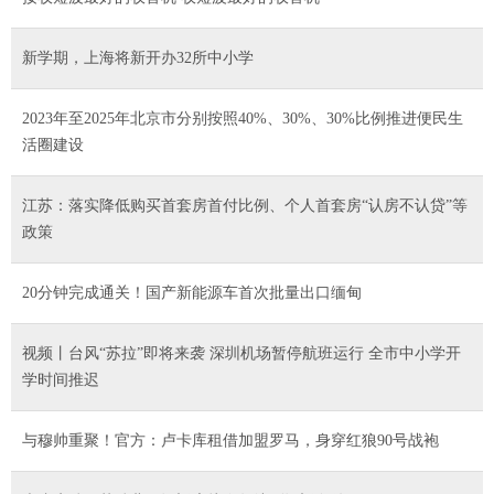
新学期，上海将新开办32所中小学
2023年至2025年北京市分别按照40%、30%、30%比例推进便民生
活圈建设
江苏：落实降低购买首套房首付比例、个人首套房“认房不认贷”等
政策
20分钟完成通关！国产新能源车首次批量出口缅甸
视频丨台风“苏拉”即将来袭 深圳机场暂停航班运行 全市中小学开
学时间推迟
与穆帅重聚！官方：卢卡库租借加盟罗马，身穿红狼90号战袍