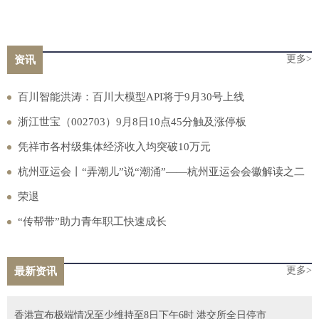
更多>
资讯
百川智能洪涛：百川大模型API将于9月30号上线
浙江世宝（002703）9月8日10点45分触及涨停板
凭祥市各村级集体经济收入均突破10万元
杭州亚运会丨“弄潮儿”说“潮涌”——杭州亚运会会徽解读之二
荣退
“传帮带”助力青年职工快速成长
更多>
最新资讯
香港宣布极端情况至少维持至8日下午6时 港交所全日停市