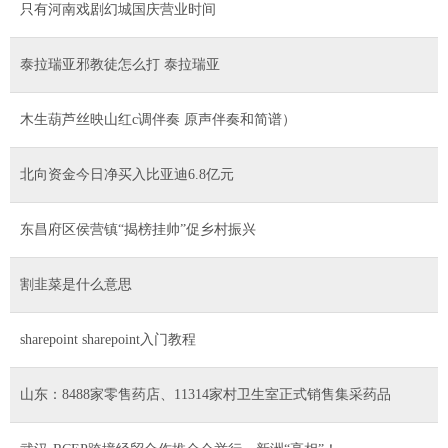
只有河南戏剧幻城国庆营业时间
泰拉瑞亚邪教徒怎么打 泰拉瑞亚
木生葫芦丝映山红c调伴奏 原声伴奏和简谱）
北向资金今日净买入比亚迪6.8亿元
东昌府区侯营镇“揭榜挂帅”促乡村振兴
割韭菜是什么意思
sharepoint sharepoint入门教程
山东：8488家零售药店、11314家村卫生室正式销售集采药品