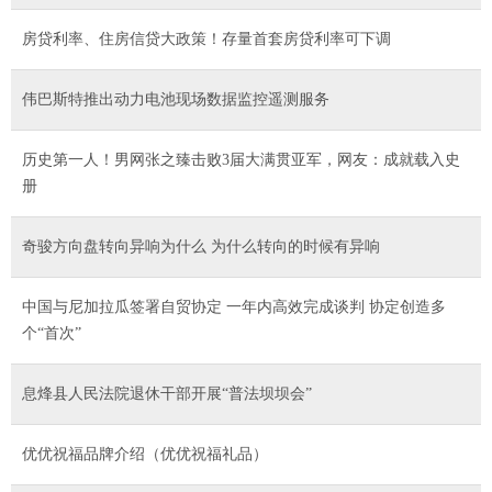
房贷利率、住房信贷大政策！存量首套房贷利率可下调
伟巴斯特推出动力电池现场数据监控遥测服务
历史第一人！男网张之臻击败3届大满贯亚军，网友：成就载入史
册
奇骏方向盘转向异响为什么 为什么转向的时候有异响
中国与尼加拉瓜签署自贸协定 一年内高效完成谈判 协定创造多
个“首次”
息烽县人民法院退休干部开展“普法坝坝会”
优优祝福品牌介绍（优优祝福礼品）