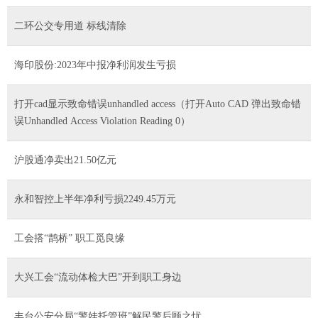
二环公交专用道 标线清除
海印股份:2023年中报净利润发生亏损
打开cad显示致命错误unhandled access（打开Auto CAD 弹出致命错
误Unhandled Access Violation Reading 0）
沪股通净卖出21.50亿元
永和智控上半年净利亏损2249.45万元
工会搭“鹊桥” 职工觅良缘
大兴工会“流动体检大巴”开到职工身边
丰台公安分局“警娃托管班”解民警后顾之忧