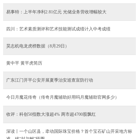
易事特：上半年净利2.81亿元 光储业务营收增幅较大
四川：艺术素质测评和艺术技能测试成绩计入中考成绩
昊志机电龙虎榜数据（8月29日）
黄中平 黄平虎简历
广东江门开平公安开展夏季治安巡查宣防行动
今日月魔花传奇（传奇月魔辅助好用吗月魔辅助官网多少）
收评：科创50指数大涨超4% 两市超4700股飘红
深读丨一个山区县，牵动国际珠宝价格？首个宝石矿山开采地方标
准，破“封与解”怪圈