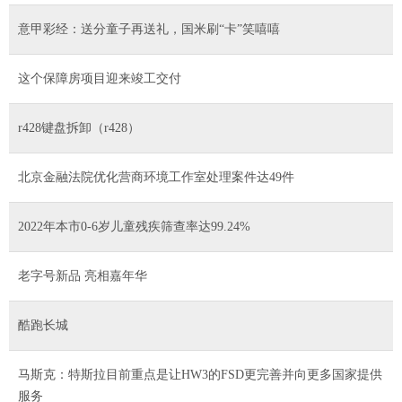
意甲彩经：送分童子再送礼，国米刷“卡”笑嘻嘻
这个保障房项目迎来竣工交付
r428键盘拆卸（r428）
北京金融法院优化营商环境工作室处理案件达49件
2022年本市0-6岁儿童残疾筛查率达99.24%
老字号新品 亮相嘉年华
酷跑长城
马斯克：特斯拉目前重点是让HW3的FSD更完善并向更多国家提供
服务