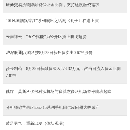
证券交易所调降融资保证金比例，支持适度融资需求
“国风国韵飘香江”系列演出之话剧《孔子》在港上演
云南祥云：“五个赋能”为经开区插上腾飞翅膀
沪深股通|汉威科技8月25日获外资卖出0.67%股份
步长制药：8月25日获融资买入273.32万元，占当日流入资金比例
7.87%
俄媒：莫斯科伏努科沃机场与多莫杰多沃机场暂停航班起降
分析师称苹果iPhone 15系列手机因供应问题大幅减产
鼓足勇气，重新出发（体坛观澜）