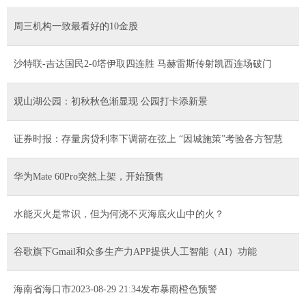
周三机构一致最看好的10金股
沙特联-吉达国民2-0塔伊取四连胜 马赫雷斯传射凯西连场破门
观山湖公园：初秋秋色渐显现 公园打卡添新景
证券时报：存量房贷利率下调箭在弦上 “因城施策”考验各方智慧
华为Mate 60Pro突然上架，开始预售
水能灭火是常识，但为何浇不灭海底火山中的火？
谷歌旗下Gmail和众多生产力APP提供人工智能（AI）功能
海南省海口市2023-08-29 21:34发布暴雨橙色预警