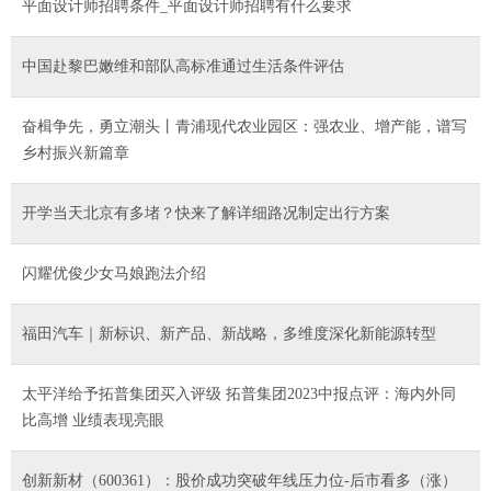
平面设计师招聘条件_平面设计师招聘有什么要求
中国赴黎巴嫩维和部队高标准通过生活条件评估
奋楫争先，勇立潮头丨青浦现代农业园区：强农业、增产能，谱写
乡村振兴新篇章
开学当天北京有多堵？快来了解详细路况制定出行方案
闪耀优俊少女马娘跑法介绍
福田汽车｜新标识、新产品、新战略，多维度深化新能源转型
太平洋给予拓普集团买入评级 拓普集团2023中报点评：海内外同
比高增 业绩表现亮眼
创新新材（600361）：股价成功突破年线压力位-后市看多（涨）