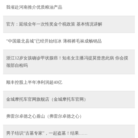
我省赴河南推介优质粮油产品
官方：延续全年一次性奖金个税政策 基本情况讲解
“中国最北县城”已经开始结冰 薄棉裤毛袜成畅销品
浙江12岁女孩确诊甲状腺癌！知名女主播冯提莫曾患此病 你会摸
颈部自检吗
顺丰控股上半年净利润超40亿
金城摩托车官网旗舰店（金城摩托车官网）
弗雷尔卓德之心盾山（弗雷尔卓德之心）
男子结识“古墓专家”，一起盗墓！结果……