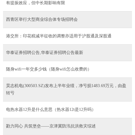
有提振效应，但中长期影响有限
西青区举行大型商业综合体专场招聘会
港交所：印花税减半征收的调整亦适用于沪股通及深股通
华泰证券招聘公告,华泰证券招聘公告最新
随身wifi一年交多少钱（随身wifi怎么收费的）
昊志机电(300503.SZ)发布上半年业绩，净亏损1483.69万元，由盈
转亏
电热水器12升是什么意思（热水器12t是12升吗）
勠力同心 共筑堡垒——京津冀防汛抗洪救灾综述