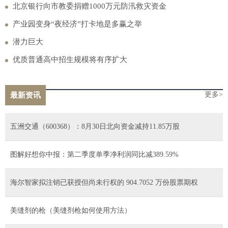
到进厂，可能会遇上多少“套路”？
北京银行向市教委捐赠1000万元防汛救灾资金
产业园变身“夜经济”打卡地是多赢之举
潜力巨大
优质普通高中招生规模将有序扩大
更多>
最新资讯
五洲交通（600368）：8月30日北向资金减持11.85万股
图解好想你中报：第二季度单季净利润同比减389.59%
海尔智家拟注销已获授但尚未行权的 904.7052 万份股票期权
美缝剂的枪（美缝剂枪如何使用方法）