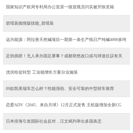
国家知识产权局专利局办公室原一级巡视员闫实被开除党籍
碧瑶装痴情版技能_碧瑶装
远兴能源：阿拉善天然碱项目一期第一条生产线日产纯碱4000多吨
足协抓瞎！无人承办国足赛事？成都突然改口或与球迷抗议有关
优供给促转型 工业稳增长方案分业施策
09款凯美瑞车怎么样？性能强劲、安全可靠的中型轿车推荐
恋爱ADV《2045、来自月球》12月正式发售 主机版增加全新CG
日本排海引发国际社会反对，汪文斌列举出多国表态