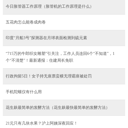
今日胀管器工作原理（胀管机的工作原理是什么）
五花肉怎么能卷成肉卷
印度“月船3号”探测器在月球表面检测到硫元素
“715万的牛郎织女雕塑”引关注，工作人员连回6个“不知道”，1
个“不清楚”！最新通报：住建局长免职
行政拘留5日！女子持无座票蛮横无理霸座被处罚
手机陀螺仪有什么用
花生麸最简单的发酵方法（花生麸最快最简单的发酵方法）
21元只有几块水果？沪上阿姨深夜回应！