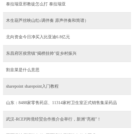
泰拉瑞亚邪教徒怎么打 泰拉瑞亚
木生葫芦丝映山红c调伴奏 原声伴奏和简谱）
北向资金今日净买入比亚迪6.8亿元
东昌府区侯营镇“揭榜挂帅”促乡村振兴
割韭菜是什么意思
sharepoint sharepoint入门教程
山东：8488家零售药店、11314家村卫生室正式销售集采药品
武汉-RCEP跨境经贸合作推介会举行，新洲“亮相”！