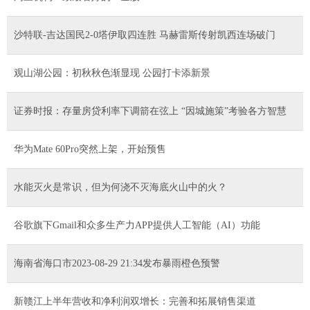
沙特联-吉达国民2-0塔伊取四连胜 马赫雷斯传射凯西连场破门
观山湖公园：初秋秋色渐显现 公园打卡添新景
证券时报：存量房贷利率下调箭在弦上 “因城施策”考验各方智慧
华为Mate 60Pro突然上架，开始预售
水能灭火是常识，但为何浇不灭海底火山中的火？
谷歌旗下Gmail和众多生产力APP提供人工智能（AI）功能
海南省海口市2023-08-29 21:34发布暴雨橙色预警
新赣江上半年营收和净利润双增长：完善和拓展销售渠道