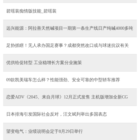
碧瑶装痴情版技能_碧瑶装
远兴能源：阿拉善天然碱项目一期第一条生产线日产纯碱4000多吨
足协抓瞎！无人承办国足赛事？成都突然改口或与球迷抗议有关
优供给促转型 工业稳增长方案分业施策
09款凯美瑞车怎么样？性能强劲、安全可靠的中型轿车推荐
恋爱ADV《2045、来自月球》12月正式发售 主机版增加全新CG
日本排海引发国际社会反对，汪文斌列举出多国表态
望变电气：业绩说明会定于8月29日举行