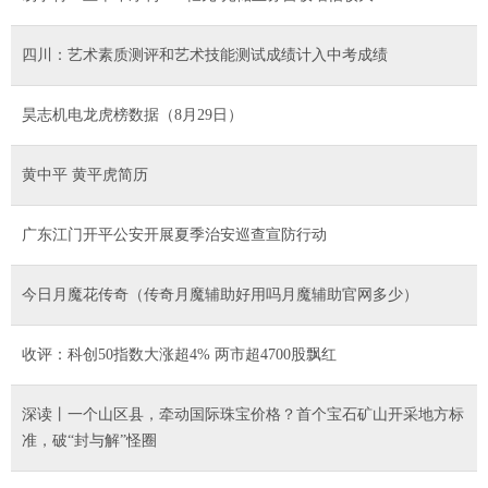
四川：艺术素质测评和艺术技能测试成绩计入中考成绩
昊志机电龙虎榜数据（8月29日）
黄中平 黄平虎简历
广东江门开平公安开展夏季治安巡查宣防行动
今日月魔花传奇（传奇月魔辅助好用吗月魔辅助官网多少）
收评：科创50指数大涨超4% 两市超4700股飘红
深读丨一个山区县，牵动国际珠宝价格？首个宝石矿山开采地方标
准，破“封与解”怪圈