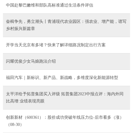
中国赴黎巴嫩维和部队高标准通过生活条件评估
奋楫争先，勇立潮头丨青浦现代农业园区：强农业、增产能，谱写
乡村振兴新篇章
开学当天北京有多堵？快来了解详细路况制定出行方案
闪耀优俊少女马娘跑法介绍
福田汽车｜新标识、新产品、新战略，多维度深化新能源转型
太平洋给予拓普集团买入评级 拓普集团2023中报点评：海内外同
比高增 业绩表现亮眼
创新新材（600361）：股价成功突破年线压力位-后市看多（涨）
（08-30）