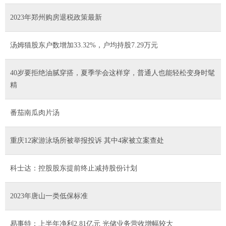
2023年郑州购房退税政策最新
汤姆猫股东户数增加33.32%，户均持股7.29万元
40岁要拒绝油腻穿搭，夏季学会这样穿，普通人也能轻松变身时髦
精
番茄南瓜肉片汤
重庆12家游泳场所被举报投诉 其中4家被立案查处
科士达：控股股东提前终止减持股份计划
2023年唐山一类低保标准
易事特：上半年净利2.81亿元 光储业务营收增幅较大