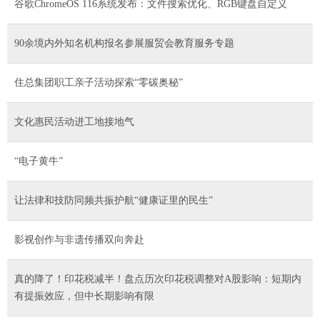
谷歌ChromeOS 116系统发布：文件搜索优化、RGB键盘自定义
90余境内外知名机构报名参展服贸会教育服务专题
住总集团职工亲子活动探索“零碳奥秘”
文化惠民活动进工地接地气
“电子黄牛”
让法律和技防同频共振护航“健康证里的民生”
影视创作与非遗传播双向奔赴
真的降了！印花税减半！盘点历次印花税调整对A股影响：短期内
有提振效应，但中长期影响有限