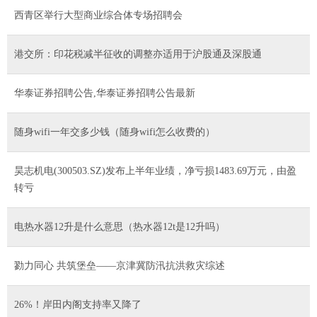
西青区举行大型商业综合体专场招聘会
港交所：印花税减半征收的调整亦适用于沪股通及深股通
华泰证券招聘公告,华泰证券招聘公告最新
随身wifi一年交多少钱（随身wifi怎么收费的）
昊志机电(300503.SZ)发布上半年业绩，净亏损1483.69万元，由盈
转亏
电热水器12升是什么意思（热水器12t是12升吗）
勠力同心 共筑堡垒——京津冀防汛抗洪救灾综述
26%！岸田内阁支持率又降了