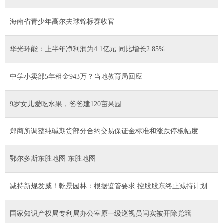
海南省青少年高尔夫球锦标赛收官
华光环能：上半年净利润为4.1亿元 同比增长2.85%
中学小卖部5年租金943万？当地教育局回应
9岁女儿爱吃水果，爸爸建120亩果园
郑商所调整纯碱期货部分合约交易保证金标准和涨跌停板幅度
鄂尔多斯东胜地图 东胜地图
减持新规发威！乾景园林：根据监管要求 控股股东终止减持计划
国家知识产权局专利局办公室原一级巡视员闫实被开除党籍