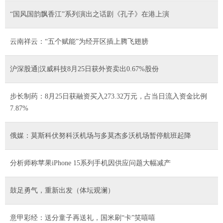
“国风国韵飘香江”系列演出之话剧《孔子》在港上演
云南祥云：“五个赋能”为经开区插上腾飞翅膀
沪深股通|汉威科技8月25日获外资卖出0.67%股份
步长制药：8月25日获融资买入273.32万元，占当日流入资金比例
7.87%
俄媒：莫斯科伏努科沃机场与多莫杰多沃机场暂停航班起降
分析师称苹果iPhone 15系列手机因供应问题大幅减产
鼓足勇气，重新出发（体坛观澜）
意甲彩经：送分童子再送礼，国米刷“卡”笑嘻嘻