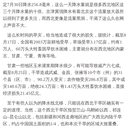
定7月30日降水256.8毫米，这么一天降水量就是很多西北地区这
三个月降水量的十倍。京津冀强降水有着北京这个流量放大器所
以得到了更多关注，
而西北更像是流量黑洞，干渴了这么久在网
上声音不大。
这么长时间的旱灾，给当地造成了很大的损失，据统计，截至8
月17日，全国有2003万亩耕地受旱，草场受旱3.17亿亩，约有1
万人、60万头大牲畜因旱饮水困难，主要就分布在西北地区内蒙
古、甘肃、宁夏、青海等地。
甘肃一些地区玉米灌浆期降水很少，有可能导致减产六七成。
截至8月25日，干旱造成武威、金昌、张掖等10个市（州）的31
个县（区、市）、90.2万人受灾；
农作物受灾286.8万亩，其中成
灾148.6万亩，绝收24.3万亩
；有1.43万头大牲畜饮水困难，直接
经济损失21.45亿元。
至于有些人以为的降水线北移，只能说在西北干旱区确实有一
定的道理。当然，这个西北干旱区指贺兰山-乌鞘岭以西，祁连
山–昆仑山以北，包括新疆和河西走廊地区的广大西北内陆干旱
区，约占中国国土面积的1/4，也和本次干旱的区域大致重叠。