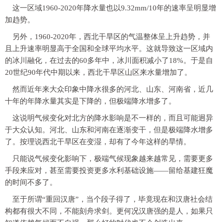
这一区域1960-2020年降水量也以9.32mm/10年的速率呈明显增
加趋势。
另外，1960-2020年，西北干旱区的气温整体呈上升趋势，并
且上升速率明显高于全国和全球平均水平。这就导致这一区域内
的冰川融化，
在过去的60多年中，冰川面积减小了18%。
于是自
20世纪90年代中期以来，西北干旱区山区来水量增加了。
然而近年来大众印象中降水很多的河北、山东、河南省，近几
十年的年降水量其实是下降的，但极端降水增多了。
这说明气候变化对北方的降水影响是不一样的，而且可能迥异
于大众认知。河北、山东和河南在逐渐变干，但是极端降水增多
了。按理说西北干旱区在变湿，却有了今年这样的旱情。
只能说气候变化影响下，极端气候现象越来越常见，需要更多
手段来应对，甚至需要投资更多水利基础设施——留给基建狂魔
的时间不多了。
至于所谓“重回汉唐”，当个段子得了，毕竟现在和汉唐社会结
构都有很大不同，不能刻舟求剑。
更何况汉唐强的是人，如果只