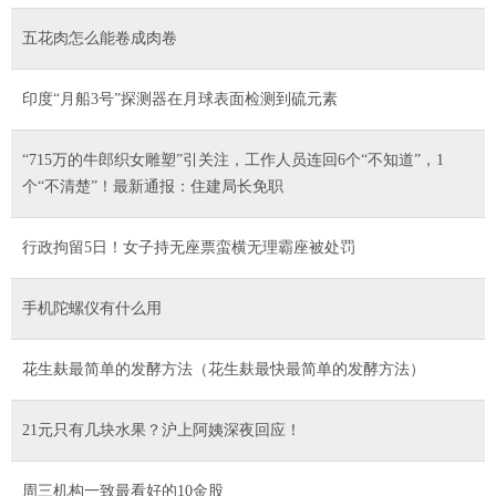
五花肉怎么能卷成肉卷
印度“月船3号”探测器在月球表面检测到硫元素
“715万的牛郎织女雕塑”引关注，工作人员连回6个“不知道”，1
个“不清楚”！最新通报：住建局长免职
行政拘留5日！女子持无座票蛮横无理霸座被处罚
手机陀螺仪有什么用
花生麸最简单的发酵方法（花生麸最快最简单的发酵方法）
21元只有几块水果？沪上阿姨深夜回应！
周三机构一致最看好的10金股