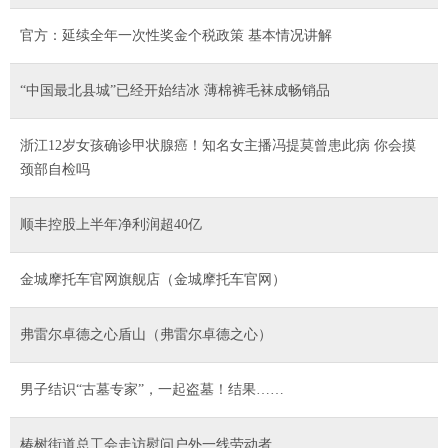
官方：延续全年一次性奖金个税政策 基本情况讲解
“中国最北县城”已经开始结冰 薄棉裤毛袜成畅销品
浙江12岁女孩确诊甲状腺癌！知名女主播冯提莫曾患此病 你会摸
颈部自检吗
顺丰控股上半年净利润超40亿
金城摩托车官网旗舰店（金城摩托车官网）
弗雷尔卓德之心盾山（弗雷尔卓德之心）
男子结识“古墓专家”，一起盗墓！结果……
椿树街道总工会走访慰问户外一线劳动者