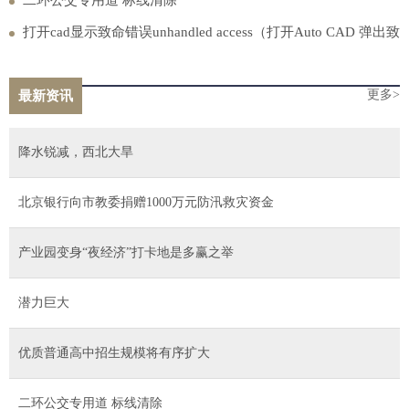
二环公交专用道 标线清除
打开cad显示致命错误unhandled access（打开Auto CAD 弹出致
命错误Unhandled Access Violation Reading 0）
更多>
最新资讯
降水锐减，西北大旱
北京银行向市教委捐赠1000万元防汛救灾资金
产业园变身“夜经济”打卡地是多赢之举
潜力巨大
优质普通高中招生规模将有序扩大
二环公交专用道 标线清除