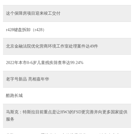
这个保障房项目迎来竣工交付
r428键盘拆卸（r428）
北京金融法院优化营商环境工作室处理案件达49件
2022年本市0-6岁儿童残疾筛查率达99.24%
老字号新品 亮相嘉年华
酷跑长城
马斯克：特斯拉目前重点是让HW3的FSD更完善并向更多国家提供
服务