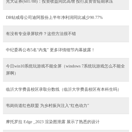
光大证券(601788)：投资收益同比高增 投行及资管短期承压
DR钻戒母公司迪阿股份上半年净利润同比减少90.77%
有没有专业录屏软件？这些方法很不错
中纪委再公布5名“内鬼” 更多详情细节内幕披露！
今日win10系统玩游戏不能全屏（windows 7系统玩游戏怎么不能全
屏啊）
临沂大学费县校区录取分数线（临沂大学费县校区有本科生吗）
韦岗街道红色联盟 为乡村振兴注入“红色动力”
摩托罗拉 Edge _2023 渲染图泄露 展示了熟悉的设计