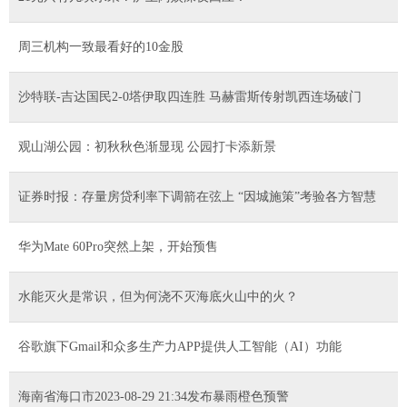
周三机构一致最看好的10金股
沙特联-吉达国民2-0塔伊取四连胜 马赫雷斯传射凯西连场破门
观山湖公园：初秋秋色渐显现 公园打卡添新景
证券时报：存量房贷利率下调箭在弦上 “因城施策”考验各方智慧
华为Mate 60Pro突然上架，开始预售
水能灭火是常识，但为何浇不灭海底火山中的火？
谷歌旗下Gmail和众多生产力APP提供人工智能（AI）功能
海南省海口市2023-08-29 21:34发布暴雨橙色预警