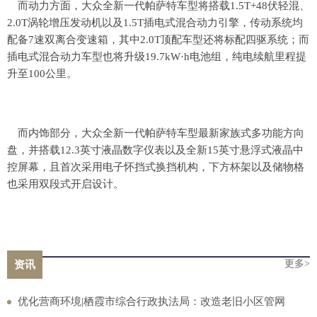
而动力方面，大众全新一代帕萨特车型将搭载1.5T+48伏轻混、
2.0T涡轮增压发动机以及1.5T插电式混合动力引擎，传动系统均
配备7速双离合变速箱，其中2.0T顶配车型还将标配四驱系统；而
插电式混合动力车型也将升级19.7kW·h电池组，纯电续航里程提
升至100公里。
而内饰部分，大众全新一代帕萨特车型最新家族式多功能方向
盘，并搭载12.3英寸液晶数字仪表以及全新15英寸悬浮式液晶中
控屏幕，且首次采用电子怀挡式换挡机构，下方杯架以及储物格
也采用双段式开启设计。
更多>
资讯
优化营商环境|栖霞市综合行政执法局：改造老旧小区管网