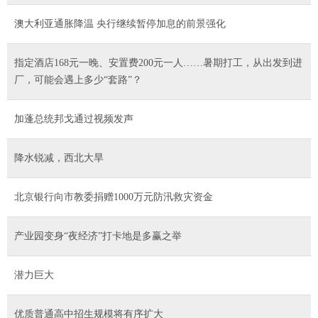
澳大利亚通胀降温 央行继续暂停加息的前景强化
指定酒店168元一晚、安置费200元一人……暑期打工，从出发到进
厂，可能会遇上多少“套路”？
加蓬总统邦戈通过视频发声
降水锐减，西北大旱
北京银行向市教委捐赠1000万元防汛救灾资金
产业园变身“夜经济”打卡地是多赢之举
潜力巨大
优质普通高中招生规模将有序扩大