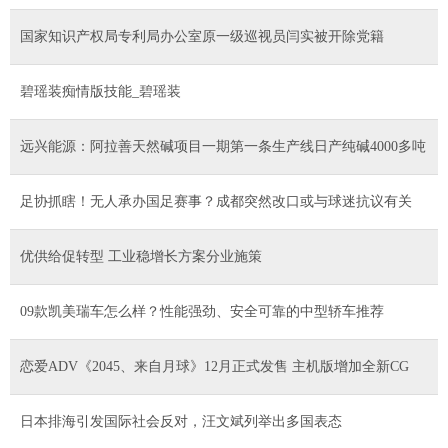
国家知识产权局专利局办公室原一级巡视员闫实被开除党籍
碧瑶装痴情版技能_碧瑶装
远兴能源：阿拉善天然碱项目一期第一条生产线日产纯碱4000多吨
足协抓瞎！无人承办国足赛事？成都突然改口或与球迷抗议有关
优供给促转型 工业稳增长方案分业施策
09款凯美瑞车怎么样？性能强劲、安全可靠的中型轿车推荐
恋爱ADV《2045、来自月球》12月正式发售 主机版增加全新CG
日本排海引发国际社会反对，汪文斌列举出多国表态