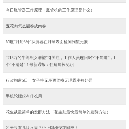
今日胀管器工作原理（胀管机的工作原理是什么）
五花肉怎么能卷成肉卷
印度“月船3号”探测器在月球表面检测到硫元素
“715万的牛郎织女雕塑”引关注，工作人员连回6个“不知道”，1
个“不清楚”！最新通报：住建局长免职
行政拘留5日！女子持无座票蛮横无理霸座被处罚
手机陀螺仪有什么用
花生麸最简单的发酵方法（花生麸最快最简单的发酵方法）
21元只有几块水果？沪上阿姨深夜回应！