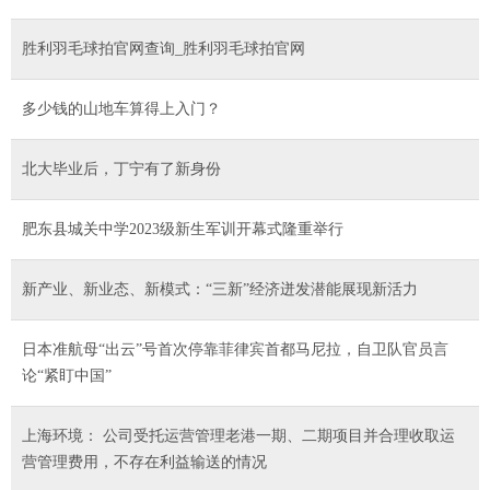
胜利羽毛球拍官网查询_胜利羽毛球拍官网
多少钱的山地车算得上入门？
北大毕业后，丁宁有了新身份
肥东县城关中学2023级新生军训开幕式隆重举行
新产业、新业态、新模式：“三新”经济迸发潜能展现新活力
日本准航母“出云”号首次停靠菲律宾首都马尼拉，自卫队官员言
论“紧盯中国”
上海环境： 公司受托运营管理老港一期、二期项目并合理收取运
营管理费用，不存在利益输送的情况