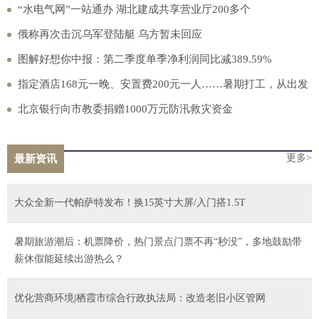
“水电气网”一站通办 湖北建成共享营业厅200多个
俄称再次击沉乌军登陆艇 乌方暂未回应
图解好想你中报：第二季度单季净利润同比减389.59%
指定酒店168元一晚、安置费200元一人……暑期打工，从出发
到进厂，可能会遇上多少“套路”？
北京银行向市教委捐赠1000万元防汛救灾资金
更多>
最新资讯
大众全新一代帕萨特发布！换15英寸大屏/入门搭1.5T
暑期旅游潮后：机票降价，热门景点门票不再“秒没”，多地鼓励带
薪休假能延续出游热么？
优化营商环境|栖霞市综合行政执法局：改造老旧小区管网