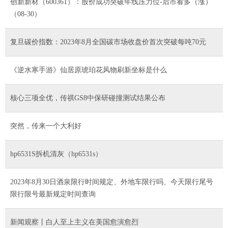
创新新材（600361）：股价成功突破年线压力位-后市看多（涨）
（08-30）
复旦碳价指数：2023年8月全国碳市场收盘价首次突破每吨70元
《逆水寒手游》仙居原琥珀花风物刷新坐标是什么
核心三项全优，传祺GS8中保研碰撞测试结果公布
突然，传来一个大利好
hp6531S拆机清灰（hp6531s）
2023年8月30日酒泉限行时间规定、外地车限行吗、今天限行尾号
限行限号最新规定时间查询
新闻观察丨白人至上主义在美国愈演愈烈