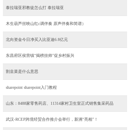
泰拉瑞亚邪教徒怎么打 泰拉瑞亚
木生葫芦丝映山红c调伴奏 原声伴奏和简谱）
北向资金今日净买入比亚迪6.8亿元
东昌府区侯营镇“揭榜挂帅”促乡村振兴
割韭菜是什么意思
sharepoint sharepoint入门教程
山东：8488家零售药店、11314家村卫生室正式销售集采药品
武汉-RCEP跨境经贸合作推介会举行，新洲“亮相”！