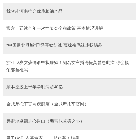
我省赴河南推介优质粮油产品
官方：延续全年一次性奖金个税政策 基本情况讲解
“中国最北县城”已经开始结冰 薄棉裤毛袜成畅销品
浙江12岁女孩确诊甲状腺癌！知名女主播冯提莫曾患此病 你会摸
颈部自检吗
顺丰控股上半年净利润超40亿
金城摩托车官网旗舰店（金城摩托车官网）
弗雷尔卓德之心盾山（弗雷尔卓德之心）
男子结识“古墓专家”，一起盗墓！结果……