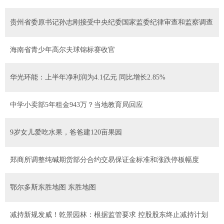
贵州省委原书记孙志刚接受中央纪委国家监委纪律审查和监察调查
海南省青少年高尔夫球锦标赛收官
华光环能：上半年净利润为4.1亿元 同比增长2.85%
中学小卖部5年租金943万？当地教育局回应
9岁女儿爱吃水果，爸爸建120亩果园
郑商所调整纯碱期货部分合约交易保证金标准和涨跌停板幅度
鄂尔多斯东胜地图 东胜地图
减持新规发威！乾景园林：根据监管要求 控股股东终止减持计划