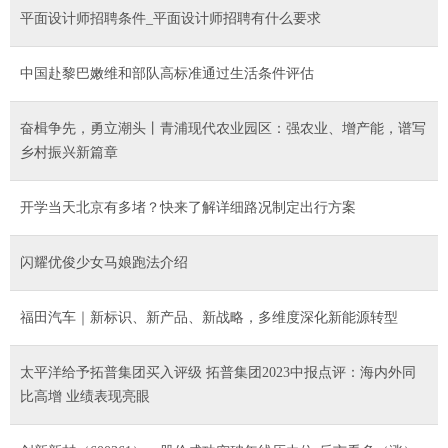
平面设计师招聘条件_平面设计师招聘有什么要求
中国赴黎巴嫩维和部队高标准通过生活条件评估
奋楫争先，勇立潮头丨青浦现代农业园区：强农业、增产能，谱写
乡村振兴新篇章
开学当天北京有多堵？快来了解详细路况制定出行方案
闪耀优俊少女马娘跑法介绍
福田汽车｜新标识、新产品、新战略，多维度深化新能源转型
太平洋给予拓普集团买入评级 拓普集团2023中报点评：海内外同
比高增 业绩表现亮眼