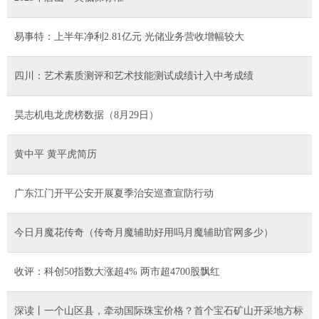
易事特：上半年净利2.81亿元 光储业务营收增幅较大
四川：艺术素质测评和艺术技能测试成绩计入中考成绩
昊志机电龙虎榜数据（8月29日）
黄中平 黄平虎简历
广东江门开平公安开展夏季治安巡查宣防行动
今日月魔花传奇（传奇月魔辅助好用吗月魔辅助官网多少）
收评：科创50指数大涨超4% 两市超4700股飘红
深读丨一个山区县，牵动国际珠宝价格？首个宝石矿山开采地方标