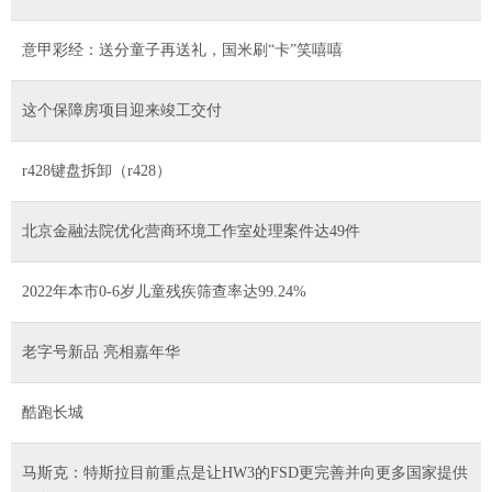
意甲彩经：送分童子再送礼，国米刷“卡”笑嘻嘻
这个保障房项目迎来竣工交付
r428键盘拆卸（r428）
北京金融法院优化营商环境工作室处理案件达49件
2022年本市0-6岁儿童残疾筛查率达99.24%
老字号新品 亮相嘉年华
酷跑长城
马斯克：特斯拉目前重点是让HW3的FSD更完善并向更多国家提供