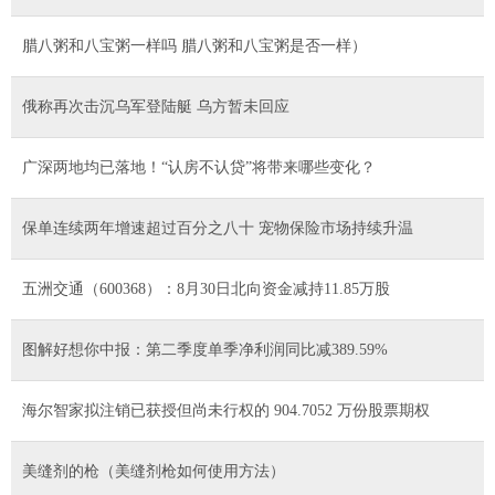
腊八粥和八宝粥一样吗 腊八粥和八宝粥是否一样）
俄称再次击沉乌军登陆艇 乌方暂未回应
广深两地均已落地！“认房不认贷”将带来哪些变化？
保单连续两年增速超过百分之八十 宠物保险市场持续升温
五洲交通（600368）：8月30日北向资金减持11.85万股
图解好想你中报：第二季度单季净利润同比减389.59%
海尔智家拟注销已获授但尚未行权的 904.7052 万份股票期权
美缝剂的枪（美缝剂枪如何使用方法）