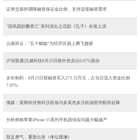
证券交易所调降融资保证金比例，支持适度融资需求
“国风国韵飘香江”系列演出之话剧《孔子》在港上演
云南祥云：“五个赋能”为经开区插上腾飞翅膀
沪深股通|汉威科技8月25日获外资卖出0.67%股份
步长制药：8月25日获融资买入273.32万元，占当日流入资金比例
7.87%
俄媒：莫斯科伏努科沃机场与多莫杰多沃机场暂停航班起降
分析师称苹果iPhone 15系列手机因供应问题大幅减产
鼓足勇气，重新出发（体坛观澜）