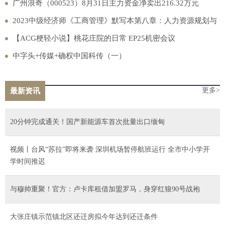
广州浪奇（000523）8月31日主力资金净卖出216.32万元
2023中级经济师《工商管理》默写本第八章：人力资源规划与
薪酬管理
【ACG梗轻小说】桃花庄院的日常 EP25机密会议
中字头+传媒+确权中国科传（一）
更多>
最新资讯
20分钟完成通关！国产新能源车首次批量出口缅甸
视频丨台风“苏拉”即将来袭 深圳机场暂停航班运行 全市中小学开
学时间推迟
与穆帅重聚！官方：卢卡库租借加盟罗马，身穿红狼90号战袍
大张庄镇示范镇北区还迁房拟今年达到还迁条件