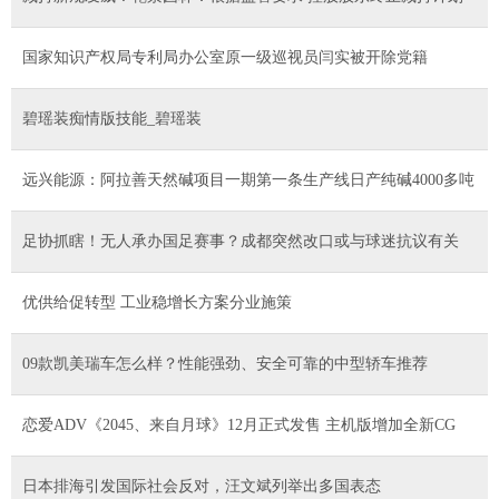
国家知识产权局专利局办公室原一级巡视员闫实被开除党籍
碧瑶装痴情版技能_碧瑶装
远兴能源：阿拉善天然碱项目一期第一条生产线日产纯碱4000多吨
足协抓瞎！无人承办国足赛事？成都突然改口或与球迷抗议有关
优供给促转型 工业稳增长方案分业施策
09款凯美瑞车怎么样？性能强劲、安全可靠的中型轿车推荐
恋爱ADV《2045、来自月球》12月正式发售 主机版增加全新CG
日本排海引发国际社会反对，汪文斌列举出多国表态