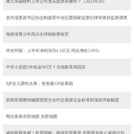
稀土永磁材料上市公司龙头股票有哪些？（2023/8/28）
贵州省委原书记孙志刚接受中央纪委国家监委纪律审查和监察调查
海南省青少年高尔夫球锦标赛收官
华光环能：上半年净利润为4.1亿元 同比增长2.85%
中学小卖部5年租金943万？当地教育局回应
9岁女儿爱吃水果，爸爸建120亩果园
郑商所调整纯碱期货部分合约交易保证金标准和涨跌停板幅度
鄂尔多斯东胜地图 东胜地图
减持新规发威！乾景园林：根据监管要求 控股股东终止减持计划