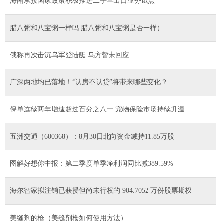
海南承接国家政策积极推进二手车出口业务试点
腊八粥和八宝粥一样吗 腊八粥和八宝粥是否一样）
俄称再次击沉乌军登陆艇 乌方暂未回应
广深两地均已落地！“认房不认贷”将带来哪些变化？
保单连续两年增速超过百分之八十 宠物保险市场持续升温
五洲交通（600368）：8月30日北向资金减持11.85万股
图解好想你中报：第二季度单季净利润同比减389.59%
海尔智家拟注销已获授但尚未行权的 904.7052 万份股票期权
美缝剂的枪（美缝剂枪如何使用方法）