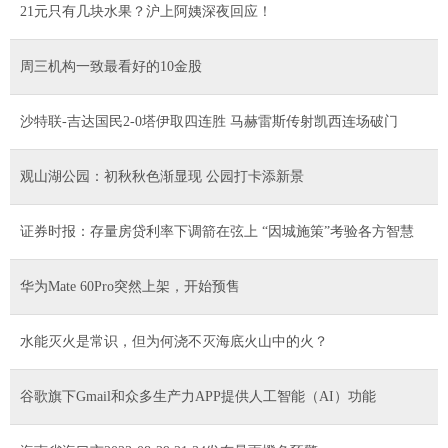
21元只有几块水果？沪上阿姨深夜回应！
周三机构一致最看好的10金股
沙特联-吉达国民2-0塔伊取四连胜 马赫雷斯传射凯西连场破门
观山湖公园：初秋秋色渐显现 公园打卡添新景
证券时报：存量房贷利率下调箭在弦上 “因城施策”考验各方智慧
华为Mate 60Pro突然上架，开始预售
水能灭火是常识，但为何浇不灭海底火山中的火？
谷歌旗下Gmail和众多生产力APP提供人工智能（AI）功能