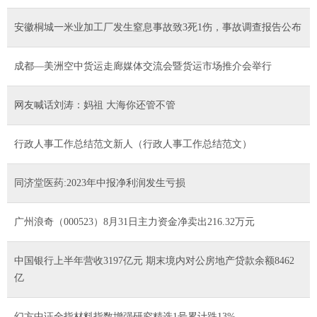
安徽桐城一米业加工厂发生窒息事故致3死1伤，事故调查报告公布
成都—美洲空中货运走廊媒体交流会暨货运市场推介会举行
网友喊话刘涛：妈祖 大海你还管不管
行政人事工作总结范文新人（行政人事工作总结范文）
同济堂医药:2023年中报净利润发生亏损
广州浪奇（000523）8月31日主力资金净卖出216.32万元
中国银行上半年营收3197亿元 期末境内对公房地产贷款余额8462
亿
幻方中证全指材料指数增强研究精选1号累计跌13%