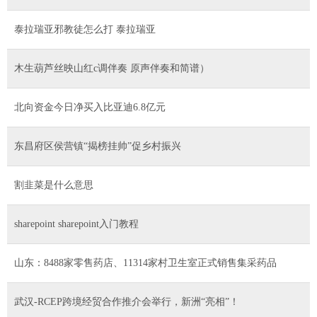
泰拉瑞亚邪教徒怎么打 泰拉瑞亚
木生葫芦丝映山红c调伴奏 原声伴奏和简谱）
北向资金今日净买入比亚迪6.8亿元
东昌府区侯营镇“揭榜挂帅”促乡村振兴
割韭菜是什么意思
sharepoint sharepoint入门教程
山东：8488家零售药店、11314家村卫生室正式销售集采药品
武汉-RCEP跨境经贸合作推介会举行，新洲“亮相”！