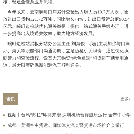
核，畅通全链条业务流程。
今年以来，云南畹町口岸累计查验出入境人员10.7万人次，验
放进出口货物121.72万吨，同比增长74%，进出口货运总值90.54
亿元。畹町边检站优化通关举措，提供一站式通关手续办理，进
一步提高出入境通关效率，助力地方经济发展。
畹町边检站混板分站办公室主任 刘海俊：我们主动加强与口岸
办、海关等职能部门沟通协调，立足边检机关职责，通过优化执
勤警力和查验流程、设置大宗物资“绿色通道”和货运车辆专用通
道，最大限度确保新能源汽车顺利通关。
更多>
资讯
视频丨台风“苏拉”即将来袭 深圳机场暂停航班运行 全市中小学
开学时间推迟
成都—美洲空中货运走廊媒体交流会暨货运市场推介会举行