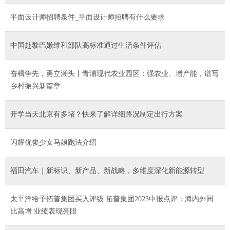
平面设计师招聘条件_平面设计师招聘有什么要求
中国赴黎巴嫩维和部队高标准通过生活条件评估
奋楫争先，勇立潮头丨青浦现代农业园区：强农业、增产能，谱写
乡村振兴新篇章
开学当天北京有多堵？快来了解详细路况制定出行方案
闪耀优俊少女马娘跑法介绍
福田汽车｜新标识、新产品、新战略，多维度深化新能源转型
太平洋给予拓普集团买入评级 拓普集团2023中报点评：海内外同
比高增 业绩表现亮眼