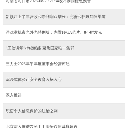
海南省海口市2023-08-29 21:34发布暴雨橙色预警
新赣江上半年营收和净利润双增长：完善和拓展销售渠道
游戏掌机夜光外壳特别版：内置FPGA芯片、8小时发光
“工信讲堂”持续赋能 聚焦国家唯一集群
三力士2023年半年度董事会经营评述
沉浸式体验让安全教育入脑入心
深入推进
织密个人信息保护的法治之网
北京深入推进农民工工资争议速裁庭建设