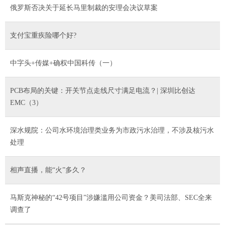
俄罗斯否决关于延长马里制裁的安理会决议草案
支付宝重疾险哪个好?
中字头+传媒+确权中国科传（一）
PCB布局的关键：开关节点走线尺寸满足电流？| 深圳比创达
EMC（3）
深水规院：公司水环境治理类业务为市政污水治理，不涉及核污水
处理
相声直播，能“火”多久？
马斯克神秘的“42号项目”涉嫌滥用公司资金？美司法部、SEC全来
调查了