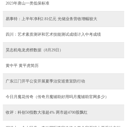
2023年唐山一类低保标准
易事特：上半年净利2.81亿元 光储业务营收增幅较大
四川：艺术素质测评和艺术技能测试成绩计入中考成绩
昊志机电龙虎榜数据（8月29日）
黄中平 黄平虎简历
广东江门开平公安开展夏季治安巡查宣防行动
今日月魔花传奇（传奇月魔辅助好用吗月魔辅助官网多少）
收评：科创50指数大涨超4% 两市超4700股飘红