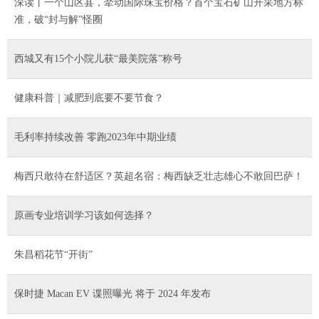
深读丨一个山区县，牵动国际珠宝价格？首个宝石矿山开采地方标
准，破“封与解”怪圈
西城又有15个小院儿获“最美院落”称号
健康科普｜减肥到底要不要节食？
毛利率持续改善 零跑2023年中期业绩
梅西只敢待在舒适区？英超名宿：梅西缺乏壮志雄心不敢回巴萨！
原画专业培训学习该如何选择？
朱昌稻花节“开街”
保时捷 Macan EV 谍照曝光 将于 2024 年发布