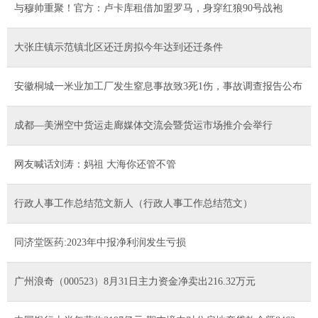
与穆帅重聚！官方：卢卡库租借加盟罗马，身穿红狼90号战袍
大张庄镇示范镇北区还迁房拟今年达到还迁条件
安徽桐城一米业加工厂发生窒息事故致3死1伤，事故调查报告公布
成都—美洲空中货运走廊媒体交流会暨货运市场推介会举行
网友喊话刘涛：妈祖 大海你还管不管
行政人事工作总结范文新人（行政人事工作总结范文）
同济堂医药:2023年中报净利润发生亏损
广州浪奇（000523）8月31日主力资金净卖出216.32万元