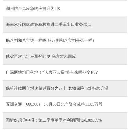
潮州防台风应急响应提升为Ⅱ级
海南承接国家政策积极推进二手车出口业务试点
腊八粥和八宝粥一样吗 腊八粥和八宝粥是否一样）
俄称再次击沉乌军登陆艇 乌方暂未回应
广深两地均已落地！“认房不认贷”将带来哪些变化？
保单连续两年增速超过百分之八十 宠物保险市场持续升温
五洲交通（600368）：8月30日北向资金减持11.85万股
图解好想你中报：第二季度单季净利润同比减389.59%