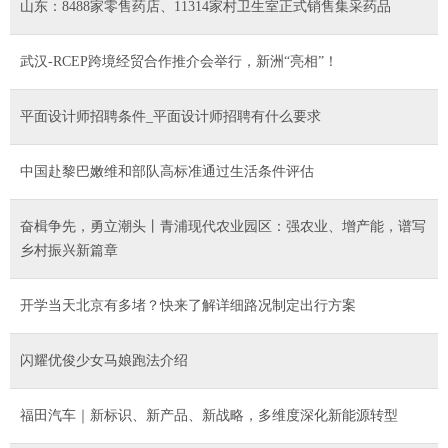
山东：8488家零售药店、11314家村卫生室正式销售集采药品
武汉-RCEP跨境经贸合作推介会举行，新洲“亮相”！
平面设计师招聘条件_平面设计师招聘有什么要求
中国赴黎巴嫩维和部队高标准通过生活条件评估
奋楫争先，勇立潮头丨青浦现代农业园区：强农业、增产能，谱写
乡村振兴新篇章
开学当天北京有多堵？快来了解详细路况制定出行方案
闪耀优俊少女马娘跑法介绍
福田汽车｜新标识、新产品、新战略，多维度深化新能源转型