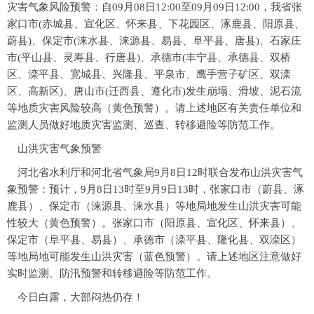
灾害气象风险预警：自09月08日12:00至09月09日12:00，我省张
家口市(赤城县、宣化区、怀来县、下花园区、涿鹿县、阳原县、
蔚县)、保定市(涞水县、涞源县、易县、阜平县、唐县)、石家庄
市(平山县、灵寿县、行唐县)、承德市(丰宁县、承德县、双桥
区、滦平县、宽城县、兴隆县、平泉市、鹰手营子矿区、双滦
区、高新区)、唐山市(迁西县、遵化市)发生崩塌、滑坡、泥石流
等地质灾害风险较高（黄色预警）。请上述地区有关责任单位和
监测人员做好地质灾害监测、巡查、转移避险等防范工作。
山洪灾害气象预警
河北省水利厅和河北省气象局9月8日12时联合发布山洪灾害气
象预警：预计，9月8日13时至9月9日13时，张家口市（蔚县、涿
鹿县）、保定市（涞源县、涞水县）等地局地发生山洪灾害可能
性较大（黄色预警）。张家口市（阳原县、宣化区、怀来县）、
保定市（阜平县、易县）、承德市（滦平县、隆化县、双滦区）
等地局地可能发生山洪灾害（蓝色预警）。请上述地区注意做好
实时监测、防汛预警和转移避险等防范工作。
今日白露，
大部闷热仍存！