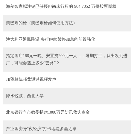
海尔智家拟注销已获授但尚未行权的 904.7052 万份股票期权
美缝剂的枪（美缝剂枪如何使用方法）
澳大利亚通胀降温 央行继续暂停加息的前景强化
指定酒店168元一晚、安置费200元一人……暑期打工，从出发到进
厂，可能会遇上多少“套路”？
加蓬总统邦戈通过视频发声
降水锐减，西北大旱
北京银行向市教委捐赠1000万元防汛救灾资金
产业园变身“夜经济”打卡地是多赢之举