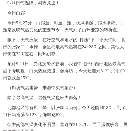
9-11日气温降，闷热减退！
今日白露
今日5时27分，白露至。时至白露，秋风渐起，露水渐浓。白
露是反映气温变化的重要节令，天气到了由热变凉的转折点。
眼下，天气应景，在冷空气和雨水的“打压”下，今天午间，北
部的张家口、承德、秦皇岛最高气温将在
24~28℃
之间，其他大
部仍在
32℃
左右，闷热仍存。
预计9-11日，受此次降水影响，我省中北部和西部地区最高气
温下降明显，白天热意减退。
像廊坊 ，今天还能到31℃，到了9
日就跌至25℃。
（廊坊气温走势，来源中央气象台）
除了最高气温，最低气温也应声而落！
北部地区将有所下降，
以张家口为例，今天还能到18℃，到了
11日就滑落至12℃，降幅达6℃。
但中南部气温变化不明显，普遍在21-24℃，而且湿度较高，居