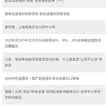
起底美国海外“黑狱”受害者的故事（一）
接收短波最好的收音机 收短波最好的收音机
新学期，上海将新开办32所中小学
2023年至2025年北京市分别按照40%、30%、30%比例推进便民生
活圈建设
江苏：落实降低购买首套房首付比例、个人首套房“认房不认贷”等
政策
20分钟完成通关！国产新能源车首次批量出口缅甸
视频丨台风“苏拉”即将来袭 深圳机场暂停航班运行 全市中小学开
学时间推迟