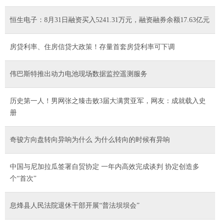
恒生电子：8月31日融资买入5241.31万元，融资融券余额17.63亿元
房贷利率、住房信贷大政策！存量首套房贷利率可下调
伟巴斯特推出动力电池现场数据监控遥测服务
历史第一人！男网张之臻击败3届大满贯亚军，网友：成就载入史
册
奇骏方向盘转向异响为什么 为什么转向的时候有异响
中国与尼加拉瓜签署自贸协定 一年内高效完成谈判 协定创造多
个“首次”
息烽县人民法院退休干部开展“普法坝坝会”