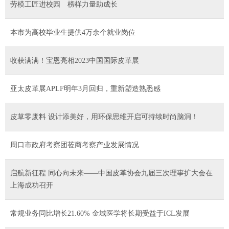
劳模工匠进校园 榜样力量助成长
本市为高校毕业生提供4万余个就业岗位
收获满满！宝恩亮相2023中国国际皮革展
亚太皮革展APLF明年3月回归，重新塑造熟悉感
皮草零废料 设计添美好，用环保思维开启可持续时尚脑洞！
周口市政府考察团莅商考察产业发展情况
启航新征程 同心向未来——中国皮革协会九届三次理事扩大会在
上海成功召开
常规业务同比增长21.60% 金域医学将长期受益于ICL发展