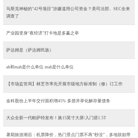
马斯克神秘的“42号项目”涉嫌滥用公司资金？美司法部、SEC全来
调查了
产业园变身“夜经济”打卡地是多赢之举
萨达姆是（萨达姆民族）
ah和mah是什么单位 mah是什么单位
【市场监管局】林芝市率先开展市级地方标准制（修）订工作
金科股份上半年交付面积增45% 多措并举化解存量债务
大众全新一代帕萨特发布！换15英寸大屏/入门搭1.5T
暑期旅游潮后：机票降价，热门景点门票不再“秒没”，多地鼓励带