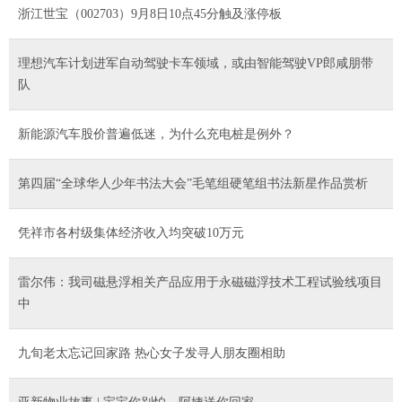
浙江世宝（002703）9月8日10点45分触及涨停板
理想汽车计划进军自动驾驶卡车领域，或由智能驾驶VP郎咸朋带
队
新能源汽车股价普遍低迷，为什么充电桩是例外？
第四届“全球华人少年书法大会”毛笔组硬笔组书法新星作品赏析
凭祥市各村级集体经济收入均突破10万元
雷尔伟：我司磁悬浮相关产品应用于永磁磁浮技术工程试验线项目
中
九旬老太忘记回家路 热心女子发寻人朋友圈相助