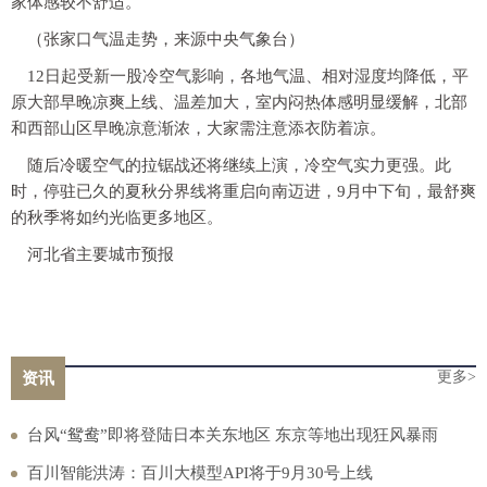
家体感较不舒适。
（张家口气温走势，来源中央气象台）
12日起受新一股冷空气影响，各地气温、相对湿度均降低，
平
原大部早晚凉爽上线、温差加大，室内闷热体感明显缓解，北部
和西部山区早晚凉意渐浓，大家需注意添衣防着凉。
随后冷暖空气的拉锯战还将继续上演，冷空气实力更强。此
时，停驻已久的夏秋分界线将重启向南迈进，
9月中下旬，最舒爽
的秋季将如约光临更多地区。
河北省主要城市预报
更多>
资讯
台风“鸳鸯”即将登陆日本关东地区 东京等地出现狂风暴雨
百川智能洪涛：百川大模型API将于9月30号上线