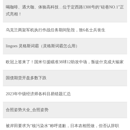
喝咖啡、遇大咖、体验高科技…位于定西路1300号的“硅巷NO.1”正
式亮相！
乌克兰两架军机执行作战任务期间坠毁，致6名士兵丧生
lingoes 灵格斯词霸（灵格斯词霸怎么用）
欧冠上签来了！国米引援瞄准38球12助攻中场，叛徒什克成大输家
国债期货开盘多数下跌
2023年中级经济师各科目易错题汇总
合照姿势大全_合照姿势
被岸田要求为“核污染水”称呼道歉，日本农相照做，但否认辞职