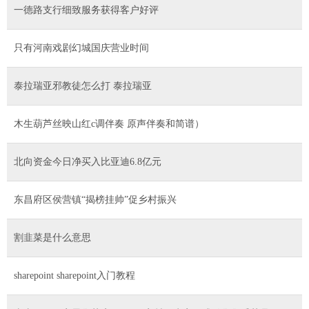
一德路支行细致服务获得客户好评
只有河南戏剧幻城国庆营业时间
泰拉瑞亚邪教徒怎么打 泰拉瑞亚
木生葫芦丝映山红c调伴奏 原声伴奏和简谱）
北向资金今日净买入比亚迪6.8亿元
东昌府区侯营镇“揭榜挂帅”促乡村振兴
割韭菜是什么意思
sharepoint sharepoint入门教程