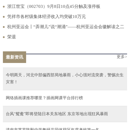
浙江世宝（002703）9月8日10点45分触及涨停板
凭祥市各村级集体经济收入均突破10万元
杭州亚运会丨“弄潮儿”说“潮涌”——杭州亚运会会徽解读之二
荣退
更多>
最新资讯
今明两天，河北中部偏西部局地暴雨，小心强对流突袭，警惕次生
灾害！
网络插画课推荐哪里？插画网课平台排行榜
台风“鸳鸯”即将登陆日本关东地区 东京等地出现狂风暴雨
济南市莱芜陈毅中学教研共同体获区年度考核第一名