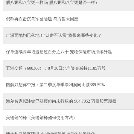
腊八粥和八宝粥一样吗 腊八粥和八宝粥是否一样）
俄称再次击沉乌军登陆艇 乌方暂未回应
广深两地均已落地！“认房不认贷”将带来哪些变化？
保单连续两年增速超过百分之八十 宠物保险市场持续升温
五洲交通（600368）：8月30日北向资金减持11.85万股
图解好想你中报：第二季度单季净利润同比减389.59%
海尔智家拟注销已获授但尚未行权的 904.7052 万份股票期权
美缝剂的枪（美缝剂枪如何使用方法）