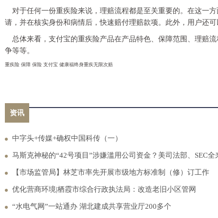
对于任何一份重疾险来说，理赔流程都是至关重要的。在这一方
请，并在核实身份和病情后，快速赔付理赔款项。此外，用户还可
总体来看，支付宝的重疾险产品在产品特色、保障范围、理赔流
争等等。
重疾险 保障 保险 支付宝 健康福终身重疾无限次赔
资讯
中字头+传媒+确权中国科传（一）
马斯克神秘的“42号项目”涉嫌滥用公司资金？美司法部、SEC全
【市场监管局】林芝市率先开展市级地方标准制（修）订工作
优化营商环境|栖霞市综合行政执法局：改造老旧小区管网
“水电气网”一站通办 湖北建成共享营业厅200多个