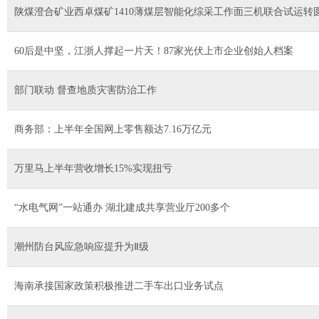
陕煤澄合矿业西卓煤矿1410薄煤层智能化综采工作面三机联合试运转
60后是中坚，江浙人撑起一片天！87家光伏上市企业创始人档案
部门联动 督查地质灾害防治工作
商务部：上半年全国网上零售额达7.16万亿元
万里马上半年营收增长15%实现扭亏
“水电气网”一站通办 湖北建成共享营业厅200多个
潮州防台风应急响应提升为Ⅱ级
海南承接国家政策积极推进二手车出口业务试点