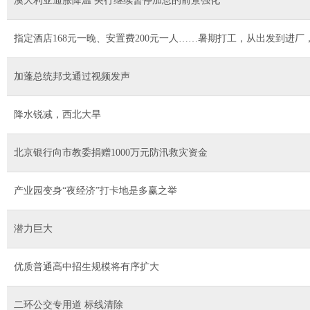
澳大利亚通胀降温 央行继续暂停加息的前景强化
指定酒店168元一晚、安置费200元一人……暑期打工，从出发到进厂
加蓬总统邦戈通过视频发声
降水锐减，西北大旱
北京银行向市教委捐赠1000万元防汛救灾资金
产业园变身“夜经济”打卡地是多赢之举
潜力巨大
优质普通高中招生规模将有序扩大
二环公交专用道 标线清除