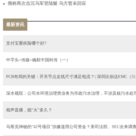
俄称再次击沉乌军登陆艇 乌方暂未回应
最新资讯
支付宝重疾险哪个好?
中字头+传媒+确权中国科传（一）
PCB布局的关键：开关节点走线尺寸满足电流？| 深圳比创达EMC（3
深水规院：公司水环境治理类业务为市政污水治理，不涉及核污水处
相声直播，能“火”多久？
马斯克神秘的“42号项目”涉嫌滥用公司资金？美司法部、SEC全来调