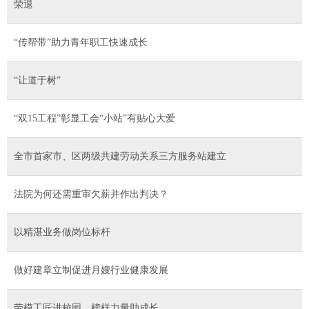
荣退
“传帮带”助力青年职工快速成长
“让道于树”
“双15工程”彰显工会“小站”有贴心大爱
全市首家市、区两级共建劳动关系三方服务站建立
法院为何还需重审欠薪并作出判决？
以精湛业务做岗位标杆
做好建章立制促进月嫂行业健康发展
劳模工匠进校园 榜样力量助成长