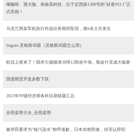
喝咖啡、遇大咖、体验高科技…位于定西路1300号的“硅巷NO.1”正
式亮相！
乌克兰两架军机执行作战任务期间坠毁，致6名士兵丧生
lingoes 灵格斯词霸（灵格斯词霸怎么用）
欧冠上签来了！国米引援瞄准38球12助攻中场，叛徒什克成大输家
国债期货开盘多数下跌
2023年中级经济师各科目易错题汇总
合照姿势大全_合照姿势
被岸田要求为“核污染水”称呼道歉，日本农相照做，但否认辞职