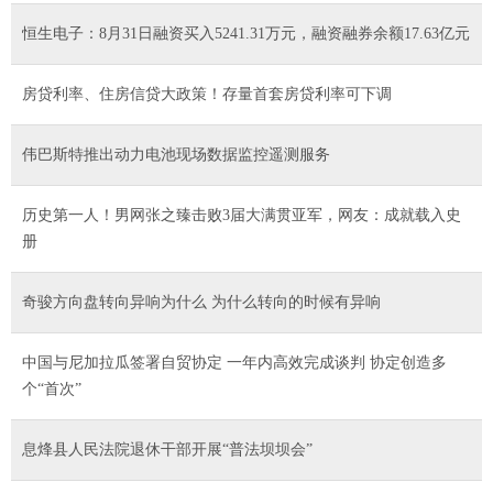
恒生电子：8月31日融资买入5241.31万元，融资融券余额17.63亿元
房贷利率、住房信贷大政策！存量首套房贷利率可下调
伟巴斯特推出动力电池现场数据监控遥测服务
历史第一人！男网张之臻击败3届大满贯亚军，网友：成就载入史
册
奇骏方向盘转向异响为什么 为什么转向的时候有异响
中国与尼加拉瓜签署自贸协定 一年内高效完成谈判 协定创造多
个“首次”
息烽县人民法院退休干部开展“普法坝坝会”