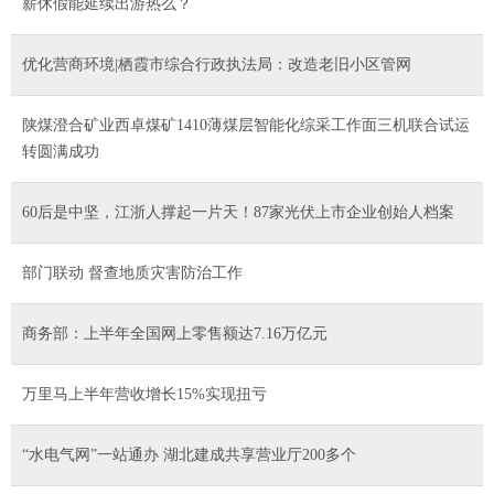
薪休假能延续出游热么？
优化营商环境|栖霞市综合行政执法局：改造老旧小区管网
陕煤澄合矿业西卓煤矿1410薄煤层智能化综采工作面三机联合试运
转圆满成功
60后是中坚，江浙人撑起一片天！87家光伏上市企业创始人档案
部门联动 督查地质灾害防治工作
商务部：上半年全国网上零售额达7.16万亿元
万里马上半年营收增长15%实现扭亏
“水电气网”一站通办 湖北建成共享营业厅200多个