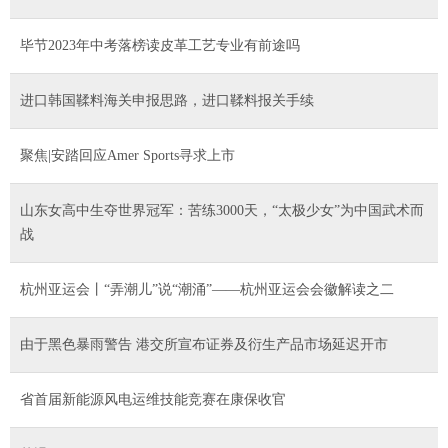
毕节2023年中考落榜读皮革工艺专业有前途吗
进口韩国鞣料海关申报思路，进口鞣料报关手续
聚焦|安踏回应Amer Sports寻求上市
山东女高中生夺世界冠军：苦练3000天，“太极少女”为中国武术而
战
杭州亚运会丨“弄潮儿”说“潮涌”——杭州亚运会会徽解读之二
由于黑色暴雨警告 港交所宣布证券及衍生产品市场延迟开市
省首届新能源风电运维技能竞赛在康保收官