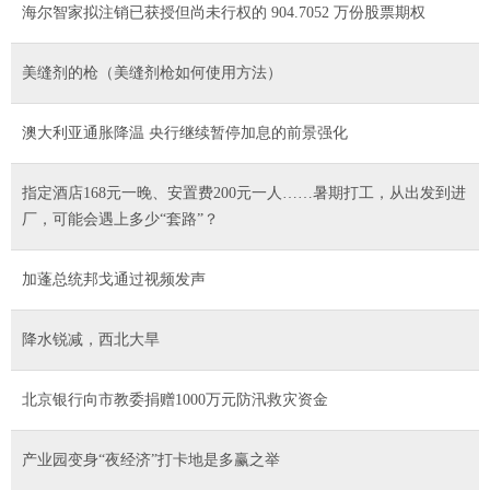
海尔智家拟注销已获授但尚未行权的 904.7052 万份股票期权
美缝剂的枪（美缝剂枪如何使用方法）
澳大利亚通胀降温 央行继续暂停加息的前景强化
指定酒店168元一晚、安置费200元一人……暑期打工，从出发到进
厂，可能会遇上多少“套路”？
加蓬总统邦戈通过视频发声
降水锐减，西北大旱
北京银行向市教委捐赠1000万元防汛救灾资金
产业园变身“夜经济”打卡地是多赢之举