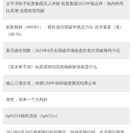
太平洋给予拓普集团买入评级 拓普集团2023中报点评：海内外同
比高增 业绩表现亮眼
创新新材（600361）：股价成功突破年线压力位-后市看多（涨）
（08-30）
复旦碳价指数：2023年8月全国碳市场收盘价首次突破每吨70元
《逆水寒手游》仙居原琥珀花风物刷新坐标是什么
核心三项全优，传祺GS8中保研碰撞测试结果公布
突然，传来一个大利好
hp6531S拆机清灰（hp6531s）
2023年8月30日酒泉限行时间规定、外地车限行吗、今天限行尾号