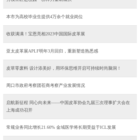
本市为高校毕业生提供4万余个就业岗位
收获满满！宝恩亮相2023中国国际皮革展
亚太皮革展APLF明年3月回归，重新塑造熟悉感
皮草零废料 设计添美好，用环保思维开启可持续时尚脑洞！
周口市政府考察团莅商考察产业发展情况
启航新征程 同心向未来——中国皮革协会九届三次理事扩大会在
上海成功召开
常规业务同比增长21.60% 金域医学将长期受益于ICL发展