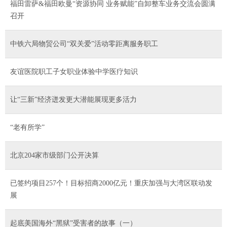
福田雷萨&福田欧曼“资源协同 业务赋能”自卸整车业务交流会圆满
召开
中铁六局物贸公司“双关爱”活动零距离服务职工
友谊医院职工子女职业体验中学医疗知识
让“三新”经济迸发更大潜能展现更多活力
“老有所学”
北京204家市级部门公开决算
已签约项目257个！目标招商2000亿元！重庆加强与大湾区联动发
展
起底美国海外“黑狱”受害者的故事（一）