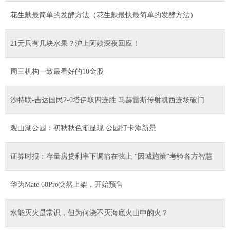
花生麸最简单的发酵方法（花生麸最快最简单的发酵方法）
21元只有几块水果？沪上阿姨深夜回应！
周三机构一致最看好的10金股
沙特联-吉达国民2-0塔伊取四连胜 马赫雷斯传射凯西连场破门
观山湖公园：初秋秋色渐显现 公园打卡添新景
证券时报：存量房贷利率下调箭在弦上 “因城施策”考验各方智慧
华为Mate 60Pro突然上架，开始预售
水能灭火是常识，但为何浇不灭海底火山中的火？