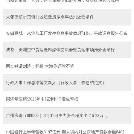
与穆帅重聚！官方：卢卡库租借加盟罗马，身穿红狼90号战袍
大张庄镇示范镇北区还迁房拟今年达到还迁条件
安徽桐城一米业加工厂发生窒息事故致3死1伤，事故调查报告公布
成都—美洲空中货运走廊媒体交流会暨货运市场推介会举行
网友喊话刘涛：妈祖 大海你还管不管
行政人事工作总结范文新人（行政人事工作总结范文）
同济堂医药:2023年中报净利润发生亏损
广州浪奇（000523）8月31日主力资金净卖出216.32万元
中国银行上半年营收3197亿元 期末境内对公房地产贷款余额8462