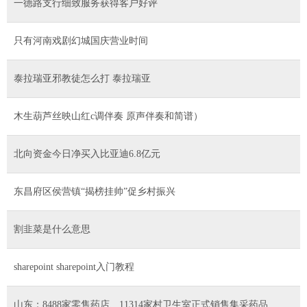
一德路支行细致服务获得客户好评
只有河南戏剧幻城国庆营业时间
泰拉瑞亚邪教徒怎么打 泰拉瑞亚
木生葫芦丝映山红c调伴奏 原声伴奏和简谱）
北向资金今日净买入比亚迪6.8亿元
东昌府区侯营镇“揭榜挂帅”促乡村振兴
割韭菜是什么意思
sharepoint sharepoint入门教程
山东：8488家零售药店、11314家村卫生室正式销售集采药品