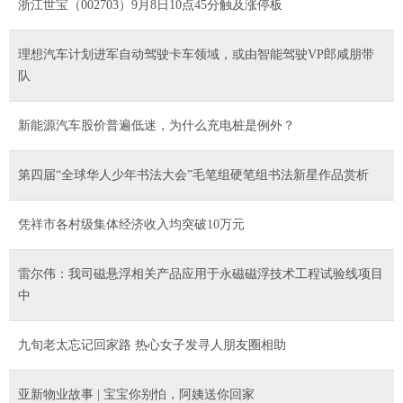
浙江世宝（002703）9月8日10点45分触及涨停板
理想汽车计划进军自动驾驶卡车领域，或由智能驾驶VP郎咸朋带
队
新能源汽车股价普遍低迷，为什么充电桩是例外？
第四届“全球华人少年书法大会”毛笔组硬笔组书法新星作品赏析
凭祥市各村级集体经济收入均突破10万元
雷尔伟：我司磁悬浮相关产品应用于永磁磁浮技术工程试验线项目
中
九旬老太忘记回家路 热心女子发寻人朋友圈相助
亚新物业故事 | 宝宝你别怕，阿姨送你回家