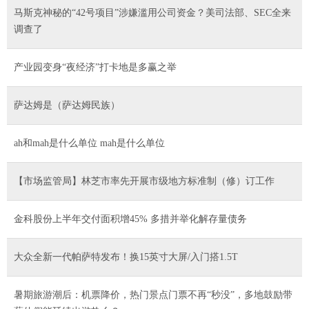
马斯克神秘的“42号项目”涉嫌滥用公司资金？美司法部、SEC全来
调查了
产业园变身“夜经济”打卡地是多赢之举
萨达姆是（萨达姆民族）
ah和mah是什么单位 mah是什么单位
【市场监管局】林芝市率先开展市级地方标准制（修）订工作
金科股份上半年交付面积增45% 多措并举化解存量债务
大众全新一代帕萨特发布！换15英寸大屏/入门搭1.5T
暑期旅游潮后：机票降价，热门景点门票不再“秒没”，多地鼓励带