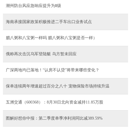
潮州防台风应急响应提升为Ⅱ级
海南承接国家政策积极推进二手车出口业务试点
腊八粥和八宝粥一样吗 腊八粥和八宝粥是否一样）
俄称再次击沉乌军登陆艇 乌方暂未回应
广深两地均已落地！“认房不认贷”将带来哪些变化？
保单连续两年增速超过百分之八十 宠物保险市场持续升温
五洲交通（600368）：8月30日北向资金减持11.85万股
图解好想你中报：第二季度单季净利润同比减389.59%