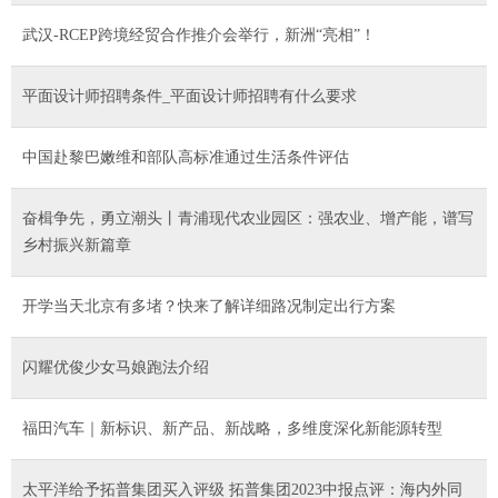
武汉-RCEP跨境经贸合作推介会举行，新洲“亮相”！
平面设计师招聘条件_平面设计师招聘有什么要求
中国赴黎巴嫩维和部队高标准通过生活条件评估
奋楫争先，勇立潮头丨青浦现代农业园区：强农业、增产能，谱写
乡村振兴新篇章
开学当天北京有多堵？快来了解详细路况制定出行方案
闪耀优俊少女马娘跑法介绍
福田汽车｜新标识、新产品、新战略，多维度深化新能源转型
太平洋给予拓普集团买入评级 拓普集团2023中报点评：海内外同