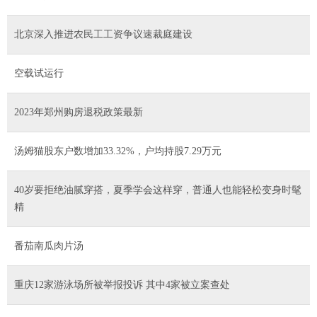
北京深入推进农民工工资争议速裁庭建设
空载试运行
2023年郑州购房退税政策最新
汤姆猫股东户数增加33.32%，户均持股7.29万元
40岁要拒绝油腻穿搭，夏季学会这样穿，普通人也能轻松变身时髦
精
番茄南瓜肉片汤
重庆12家游泳场所被举报投诉 其中4家被立案查处