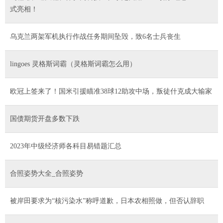
式亮相！
乌克兰两架军机执行作战任务期间坠毁，致6名士兵丧生
lingoes 灵格斯词霸（灵格斯词霸怎么用）
欧冠上签来了！国米引援瞄准38球12助攻中场，叛徒什克成大输家
国债期货开盘多数下跌
2023年中级经济师各科目易错题汇总
合照姿势大全_合照姿势
被岸田要求为“核污染水”称呼道歉，日本农相照做，但否认辞职