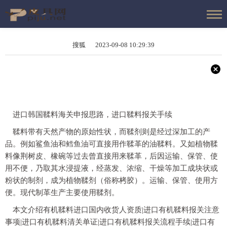
搜狐 2023-09-08 10:29:39
进口韩国鞣料海关申报思路，进口鞣料报关手续
鞣料带有天然产物的原始性状，而鞣剂则是经过深加工的产
品。例如鲨鱼油和鳕鱼油可直接用作鞣革的油鞣料。又如植物鞣
料像荆树皮、橡碗等过去曾直接用来鞣革，后因运输、保管、使
用不便，乃取其水浸提液，经蒸发、浓缩、干燥等加工成块状或
粉状的制剂，成为植物鞣剂（俗称栲胶）。运输、保管、使用方
便。现代制革生产主要使用鞣剂。
本文介绍有机鞣料进口国内收货人资质|进口有机鞣料报关注意
事项|进口有机鞣料清关单证|进口有机鞣料报关流程手续|进口有