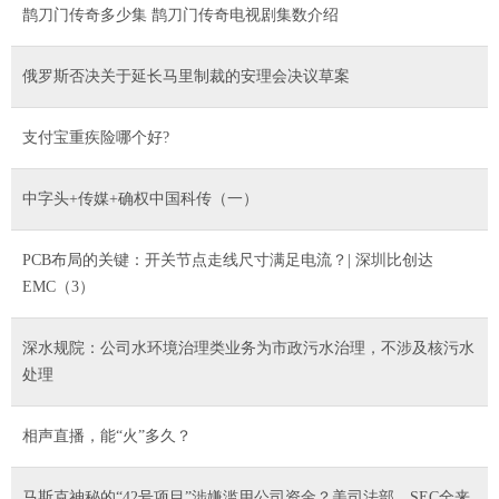
鹊刀门传奇多少集 鹊刀门传奇电视剧集数介绍
俄罗斯否决关于延长马里制裁的安理会决议草案
支付宝重疾险哪个好?
中字头+传媒+确权中国科传（一）
PCB布局的关键：开关节点走线尺寸满足电流？| 深圳比创达
EMC（3）
深水规院：公司水环境治理类业务为市政污水治理，不涉及核污水
处理
相声直播，能“火”多久？
马斯克神秘的“42号项目”涉嫌滥用公司资金？美司法部、SEC全来