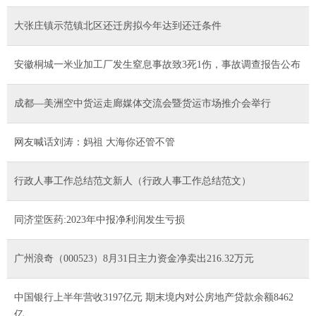
大张庄镇示范镇北区还迁房拟今年达到还迁条件
安徽桐城一米业加工厂发生窒息事故致3死1伤，事故调查报告公布
成都—美洲空中货运走廊媒体交流会暨货运市场推介会举行
网友喊话刘涛：妈祖 大海你还管不管
行政人事工作总结范文新人（行政人事工作总结范文）
同济堂医药:2023年中报净利润发生亏损
广州浪奇（000523）8月31日主力资金净卖出216.32万元
中国银行上半年营收3197亿元 期末境内对公房地产贷款余额8462
亿