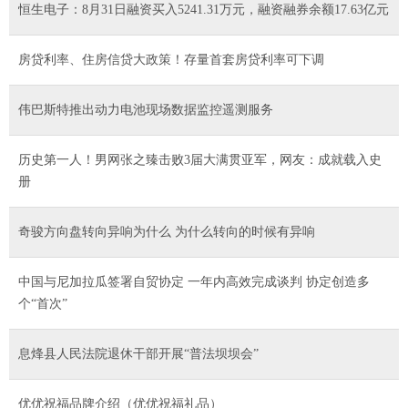
恒生电子：8月31日融资买入5241.31万元，融资融券余额17.63亿元
房贷利率、住房信贷大政策！存量首套房贷利率可下调
伟巴斯特推出动力电池现场数据监控遥测服务
历史第一人！男网张之臻击败3届大满贯亚军，网友：成就载入史
册
奇骏方向盘转向异响为什么 为什么转向的时候有异响
中国与尼加拉瓜签署自贸协定 一年内高效完成谈判 协定创造多
个“首次”
息烽县人民法院退休干部开展“普法坝坝会”
优优祝福品牌介绍（优优祝福礼品）