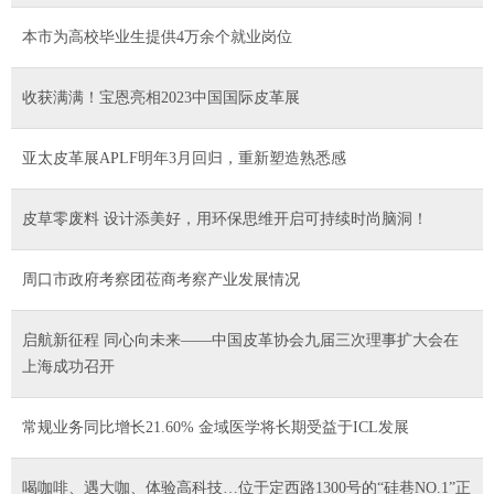
本市为高校毕业生提供4万余个就业岗位
收获满满！宝恩亮相2023中国国际皮革展
亚太皮革展APLF明年3月回归，重新塑造熟悉感
皮草零废料 设计添美好，用环保思维开启可持续时尚脑洞！
周口市政府考察团莅商考察产业发展情况
启航新征程 同心向未来——中国皮革协会九届三次理事扩大会在
上海成功召开
常规业务同比增长21.60% 金域医学将长期受益于ICL发展
喝咖啡、遇大咖、体验高科技…位于定西路1300号的“硅巷NO.1”正