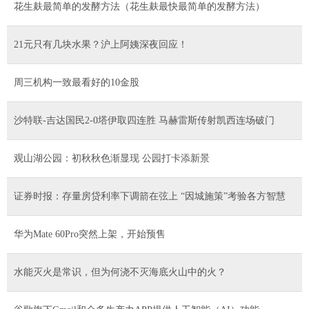
花生麸最简单的发酵方法（花生麸最快最简单的发酵方法）
21元只有几块水果？沪上阿姨深夜回应！
周三机构一致最看好的10金股
沙特联-吉达国民2-0塔伊取四连胜 马赫雷斯传射凯西连场破门
观山湖公园：初秋秋色渐显现 公园打卡添新景
证券时报：存量房贷利率下调箭在弦上 “因城施策”考验各方智慧
华为Mate 60Pro突然上架，开始预售
水能灭火是常识，但为何浇不灭海底火山中的火？