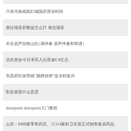
只有河南戏剧幻城国庆营业时间
泰拉瑞亚邪教徒怎么打 泰拉瑞亚
木生葫芦丝映山红c调伴奏 原声伴奏和简谱）
北向资金今日净买入比亚迪6.8亿元
东昌府区侯营镇“揭榜挂帅”促乡村振兴
割韭菜是什么意思
sharepoint sharepoint入门教程
山东：8488家零售药店、11314家村卫生室正式销售集采药品