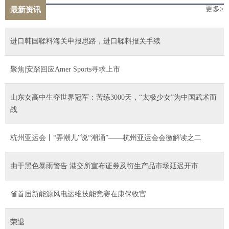
更多>
最新资讯
进口韩国鞣料海关申报思路，进口鞣料报关手续
聚焦|安踏回应Amer Sports寻求上市
山东女高中生夺世界冠军：苦练3000天，“太极少女”为中国武术而
战
杭州亚运会丨“弄潮儿”说“潮涌”——杭州亚运会会徽解读之二
由于黑色暴雨警告 港交所宣布证券及衍生产品市场延迟开市
省首届新能源风电运维技能竞赛在康保收官
荣退