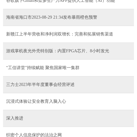
谷歌旗下Gmail和众多生产力APP提供人工智能（AI）功能
海南省海口市2023-08-29 21:34发布暴雨橙色预警
新赣江上半年营收和净利润双增长：完善和拓展销售渠道
游戏掌机夜光外壳特别版：内置FPGA芯片、8小时发光
“工信讲堂”持续赋能 聚焦国家唯一集群
三力士2023年半年度董事会经营评述
沉浸式体验让安全教育入脑入心
深入推进
织密个人信息保护的法治之网