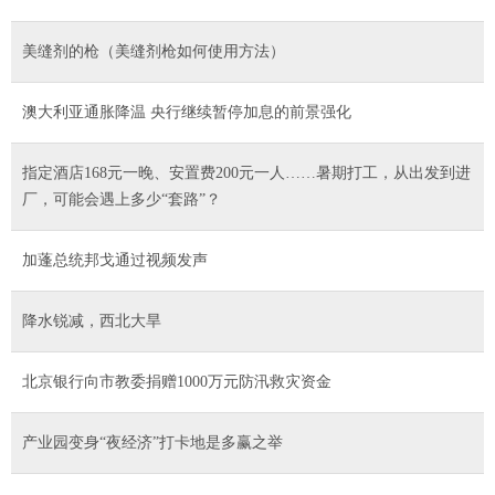
美缝剂的枪（美缝剂枪如何使用方法）
澳大利亚通胀降温 央行继续暂停加息的前景强化
指定酒店168元一晚、安置费200元一人……暑期打工，从出发到进
厂，可能会遇上多少“套路”？
加蓬总统邦戈通过视频发声
降水锐减，西北大旱
北京银行向市教委捐赠1000万元防汛救灾资金
产业园变身“夜经济”打卡地是多赢之举