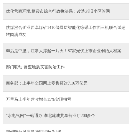
优化营商环境|栖霞市综合行政执法局：改造老旧小区管网
陕煤澄合矿业西卓煤矿1410薄煤层智能化综采工作面三机联合试运
转圆满成功
60后是中坚，江浙人撑起一片天！87家光伏上市企业创始人档案
部门联动 督查地质灾害防治工作
商务部：上半年全国网上零售额达7.16万亿元
万里马上半年营收增长15%实现扭亏
“水电气网”一站通办 湖北建成共享营业厅200多个
潮州防台风应急响应提升为Ⅱ级