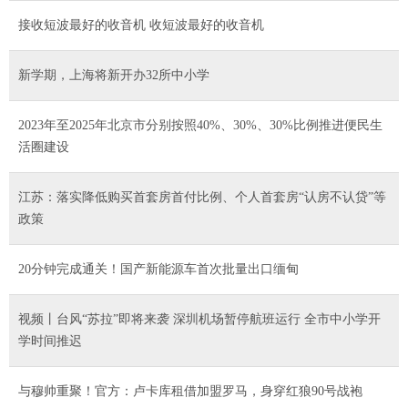
接收短波最好的收音机 收短波最好的收音机
新学期，上海将新开办32所中小学
2023年至2025年北京市分别按照40%、30%、30%比例推进便民生
活圈建设
江苏：落实降低购买首套房首付比例、个人首套房“认房不认贷”等
政策
20分钟完成通关！国产新能源车首次批量出口缅甸
视频丨台风“苏拉”即将来袭 深圳机场暂停航班运行 全市中小学开
学时间推迟
与穆帅重聚！官方：卢卡库租借加盟罗马，身穿红狼90号战袍