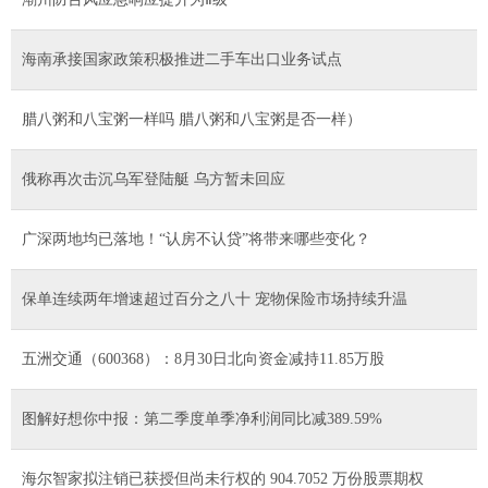
海南承接国家政策积极推进二手车出口业务试点
腊八粥和八宝粥一样吗 腊八粥和八宝粥是否一样）
俄称再次击沉乌军登陆艇 乌方暂未回应
广深两地均已落地！“认房不认贷”将带来哪些变化？
保单连续两年增速超过百分之八十 宠物保险市场持续升温
五洲交通（600368）：8月30日北向资金减持11.85万股
图解好想你中报：第二季度单季净利润同比减389.59%
海尔智家拟注销已获授但尚未行权的 904.7052 万份股票期权