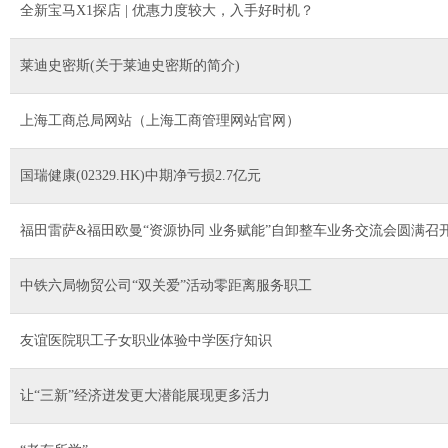
全新宝马X1探店 | 优惠力度较大，入手好时机？
莱迪史密斯(关于莱迪史密斯的简介)
上海工商总局网站（上海工商管理网站官网）
国瑞健康(02329.HK)中期净亏损2.7亿元
福田雷萨&福田欧曼“资源协同 业务赋能”自卸整车业务交流会圆满召
中铁六局物贸公司“双关爱”活动零距离服务职工
友谊医院职工子女职业体验中学医疗知识
让“三新”经济迸发更大潜能展现更多活力