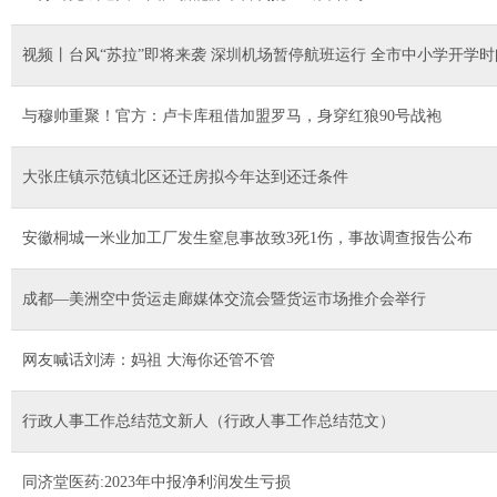
视频丨台风“苏拉”即将来袭 深圳机场暂停航班运行 全市中小学开学
与穆帅重聚！官方：卢卡库租借加盟罗马，身穿红狼90号战袍
大张庄镇示范镇北区还迁房拟今年达到还迁条件
安徽桐城一米业加工厂发生窒息事故致3死1伤，事故调查报告公布
成都—美洲空中货运走廊媒体交流会暨货运市场推介会举行
网友喊话刘涛：妈祖 大海你还管不管
行政人事工作总结范文新人（行政人事工作总结范文）
同济堂医药:2023年中报净利润发生亏损