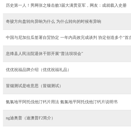
历史第一人！男网张之臻击败3届大满贯亚军，网友：成就载入史册
奇骏方向盘转向异响为什么 为什么转向的时候有异响
中国与尼加拉瓜签署自贸协定 一年内高效完成谈判 协定创造多个“首次
息烽县人民法院退休干部开展“普法坝坝会”
优优祝福品牌介绍（优优祝福礼品）
冒烟测试是啥意思（冒烟测试）
氨氯地平阿托伐他汀钙片用法 氨氯地平阿托伐他汀钙片说明书
ng迪奥普（迪澳普F2简介）