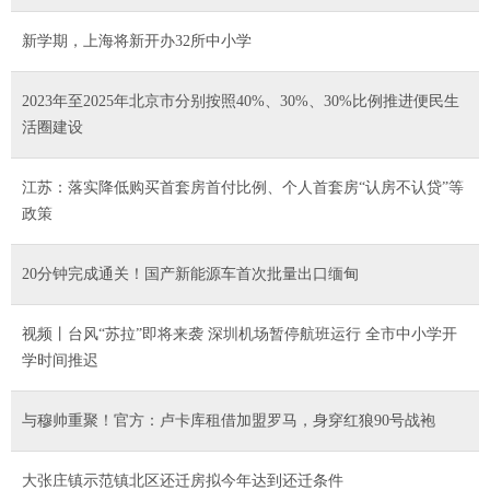
新学期，上海将新开办32所中小学
2023年至2025年北京市分别按照40%、30%、30%比例推进便民生
活圈建设
江苏：落实降低购买首套房首付比例、个人首套房“认房不认贷”等
政策
20分钟完成通关！国产新能源车首次批量出口缅甸
视频丨台风“苏拉”即将来袭 深圳机场暂停航班运行 全市中小学开
学时间推迟
与穆帅重聚！官方：卢卡库租借加盟罗马，身穿红狼90号战袍
大张庄镇示范镇北区还迁房拟今年达到还迁条件