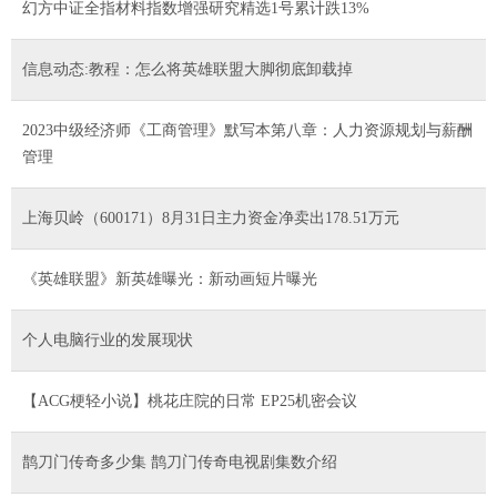
幻方中证全指材料指数增强研究精选1号累计跌13%
信息动态:教程：怎么将英雄联盟大脚彻底卸载掉
2023中级经济师《工商管理》默写本第八章：人力资源规划与薪酬
管理
上海贝岭（600171）8月31日主力资金净卖出178.51万元
《英雄联盟》新英雄曝光：新动画短片曝光
个人电脑行业的发展现状
【ACG梗轻小说】桃花庄院的日常 EP25机密会议
鹊刀门传奇多少集 鹊刀门传奇电视剧集数介绍