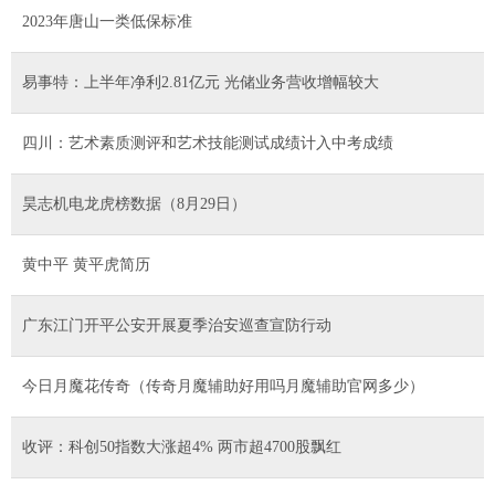
2023年唐山一类低保标准
易事特：上半年净利2.81亿元 光储业务营收增幅较大
四川：艺术素质测评和艺术技能测试成绩计入中考成绩
昊志机电龙虎榜数据（8月29日）
黄中平 黄平虎简历
广东江门开平公安开展夏季治安巡查宣防行动
今日月魔花传奇（传奇月魔辅助好用吗月魔辅助官网多少）
收评：科创50指数大涨超4% 两市超4700股飘红