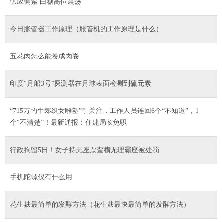
供应偏紧 白糖高位震荡
今日胀管器工作原理（胀管机的工作原理是什么）
五花肉怎么能卷成肉卷
印度“月船3号”探测器在月球表面检测到硫元素
“715万的牛郎织女雕塑”引关注，工作人员连回6个“不知道”，1
个“不清楚”！最新通报：住建局长免职
行政拘留5日！女子持无座票蛮横无理霸座被处罚
手机陀螺仪有什么用
花生麸最简单的发酵方法（花生麸最快最简单的发酵方法）