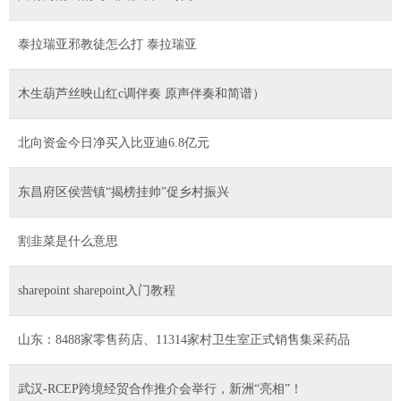
泰拉瑞亚邪教徒怎么打 泰拉瑞亚
木生葫芦丝映山红c调伴奏 原声伴奏和简谱）
北向资金今日净买入比亚迪6.8亿元
东昌府区侯营镇“揭榜挂帅”促乡村振兴
割韭菜是什么意思
sharepoint sharepoint入门教程
山东：8488家零售药店、11314家村卫生室正式销售集采药品
武汉-RCEP跨境经贸合作推介会举行，新洲“亮相”！