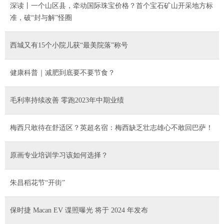
深读丨一个山区县，牵动国际珠宝价格？首个宝石矿山开采地方标
准，破“封与解”怪圈
西城又有15个小院儿获“最美院落”称号
健康科普｜减肥到底要不要节食？
毛利率持续改善 零跑2023年中期业绩
梅西只敢待在舒适区？英超名宿：梅西缺乏壮志雄心不敢回巴萨！
原画专业培训学习该如何选择？
朱昌稻花节“开街”
保时捷 Macan EV 谍照曝光 将于 2024 年发布