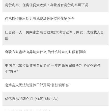
房贷利率、住房信贷大政策！存量首套房贷利率可下调
伟巴斯特推出动力电池现场数据监控遥测服务
历史第一人！男网张之臻击败3届大满贯亚军，网友：成就载入史
册
奇骏方向盘转向异响为什么 为什么转向的时候有异响
中国与尼加拉瓜签署自贸协定 一年内高效完成谈判 协定创造多
个“首次”
息烽县人民法院退休干部开展“普法坝坝会”
优优祝福品牌介绍（优优祝福礼品）