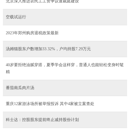
北京深入推进农民工工资争议速裁庭建设
空载试运行
2023年郑州购房退税政策最新
汤姆猫股东户数增加33.32%，户均持股7.29万元
40岁要拒绝油腻穿搭，夏季学会这样穿，普通人也能轻松变身时髦
精
番茄南瓜肉片汤
重庆12家游泳场所被举报投诉 其中4家被立案查处
科士达：控股股东提前终止减持股份计划