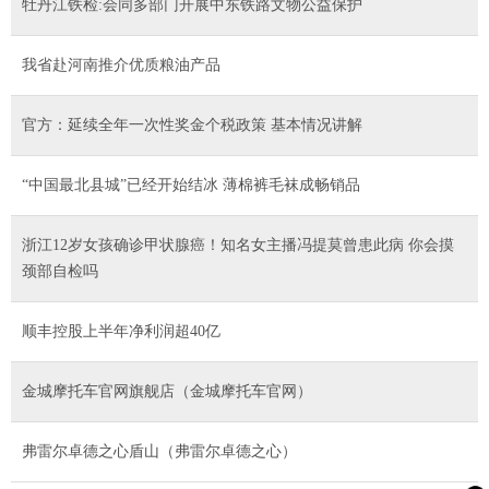
牡丹江铁检:会同多部门开展中东铁路文物公益保护
我省赴河南推介优质粮油产品
官方：延续全年一次性奖金个税政策 基本情况讲解
“中国最北县城”已经开始结冰 薄棉裤毛袜成畅销品
浙江12岁女孩确诊甲状腺癌！知名女主播冯提莫曾患此病 你会摸
颈部自检吗
顺丰控股上半年净利润超40亿
金城摩托车官网旗舰店（金城摩托车官网）
弗雷尔卓德之心盾山（弗雷尔卓德之心）