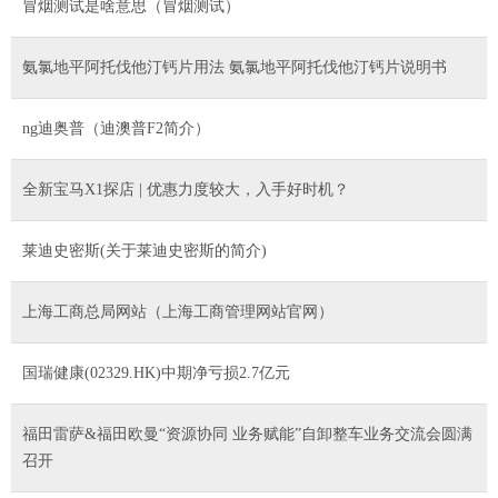
冒烟测试是啥意思（冒烟测试）
氨氯地平阿托伐他汀钙片用法 氨氯地平阿托伐他汀钙片说明书
ng迪奥普（迪澳普F2简介）
全新宝马X1探店 | 优惠力度较大，入手好时机？
莱迪史密斯(关于莱迪史密斯的简介)
上海工商总局网站（上海工商管理网站官网）
国瑞健康(02329.HK)中期净亏损2.7亿元
福田雷萨&福田欧曼“资源协同 业务赋能”自卸整车业务交流会圆满
召开