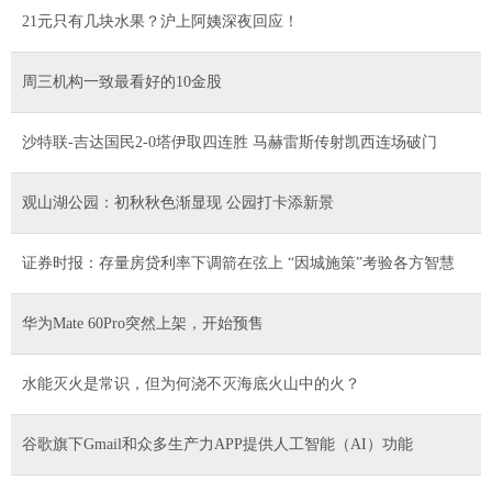
21元只有几块水果？沪上阿姨深夜回应！
周三机构一致最看好的10金股
沙特联-吉达国民2-0塔伊取四连胜 马赫雷斯传射凯西连场破门
观山湖公园：初秋秋色渐显现 公园打卡添新景
证券时报：存量房贷利率下调箭在弦上 “因城施策”考验各方智慧
华为Mate 60Pro突然上架，开始预售
水能灭火是常识，但为何浇不灭海底火山中的火？
谷歌旗下Gmail和众多生产力APP提供人工智能（AI）功能