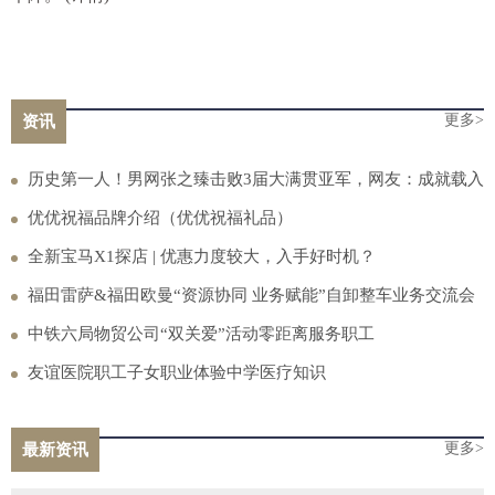
更多>
资讯
历史第一人！男网张之臻击败3届大满贯亚军，网友：成就载入
史册
优优祝福品牌介绍（优优祝福礼品）
全新宝马X1探店 | 优惠力度较大，入手好时机？
福田雷萨&福田欧曼“资源协同 业务赋能”自卸整车业务交流会
圆满召开
中铁六局物贸公司“双关爱”活动零距离服务职工
友谊医院职工子女职业体验中学医疗知识
更多>
最新资讯