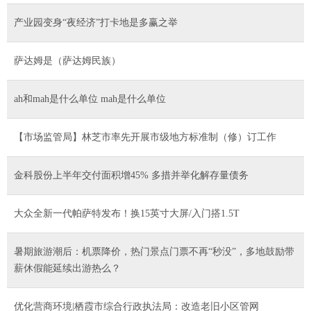
产业园变身“夜经济”打卡地是多赢之举
萨达姆是（萨达姆民族）
ah和mah是什么单位 mah是什么单位
【市场监管局】林芝市率先开展市级地方标准制（修）订工作
金科股份上半年交付面积增45% 多措并举化解存量债务
大众全新一代帕萨特发布！换15英寸大屏/入门搭1.5T
暑期旅游潮后：机票降价，热门景点门票不再“秒没”，多地鼓励带
薪休假能延续出游热么？
优化营商环境|栖霞市综合行政执法局：改造老旧小区管网