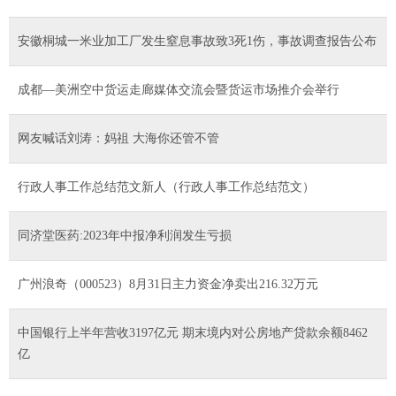
安徽桐城一米业加工厂发生窒息事故致3死1伤，事故调查报告公布
成都—美洲空中货运走廊媒体交流会暨货运市场推介会举行
网友喊话刘涛：妈祖 大海你还管不管
行政人事工作总结范文新人（行政人事工作总结范文）
同济堂医药:2023年中报净利润发生亏损
广州浪奇（000523）8月31日主力资金净卖出216.32万元
中国银行上半年营收3197亿元 期末境内对公房地产贷款余额8462
亿