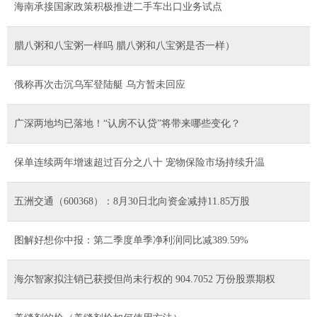
海南承接国家政策积极推进二手车出口业务试点
腊八粥和八宝粥一样吗 腊八粥和八宝粥是否一样）
俄称再次击沉乌军登陆艇 乌方暂未回应
广深两地均已落地！“认房不认贷”将带来哪些变化？
保单连续两年增速超过百分之八十 宠物保险市场持续升温
五洲交通（600368）：8月30日北向资金减持11.85万股
图解好想你中报：第二季度单季净利润同比减389.59%
海尔智家拟注销已获授但尚未行权的 904.7052 万份股票期权