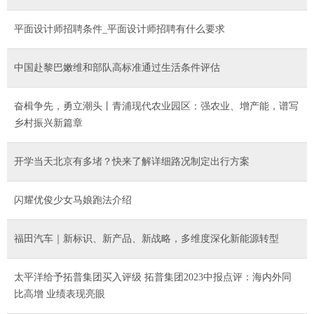
平面设计师招聘条件_平面设计师招聘有什么要求
中国赴黎巴嫩维和部队高标准通过生活条件评估
奋楫争先，勇立潮头丨青浦现代农业园区：强农业、增产能，谱写
乡村振兴新篇章
开学当天北京有多堵？快来了解详细路况制定出行方案
闪耀优俊少女马娘跑法介绍
福田汽车｜新标识、新产品、新战略，多维度深化新能源转型
太平洋给予拓普集团买入评级 拓普集团2023中报点评：海内外同
比高增 业绩表现亮眼