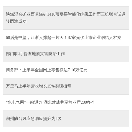
陕煤澄合矿业西卓煤矿1410薄煤层智能化综采工作面三机联合试运
转圆满成功
60后是中坚，江浙人撑起一片天！87家光伏上市企业创始人档案
部门联动 督查地质灾害防治工作
商务部：上半年全国网上零售额达7.16万亿元
万里马上半年营收增长15%实现扭亏
“水电气网”一站通办 湖北建成共享营业厅200多个
潮州防台风应急响应提升为Ⅱ级