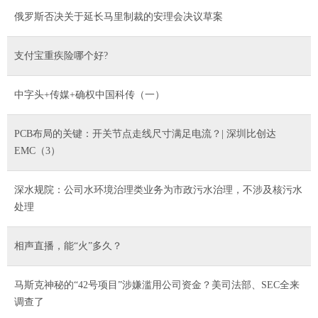
俄罗斯否决关于延长马里制裁的安理会决议草案
支付宝重疾险哪个好?
中字头+传媒+确权中国科传（一）
PCB布局的关键：开关节点走线尺寸满足电流？| 深圳比创达
EMC（3）
深水规院：公司水环境治理类业务为市政污水治理，不涉及核污水
处理
相声直播，能“火”多久？
马斯克神秘的“42号项目”涉嫌滥用公司资金？美司法部、SEC全来
调查了