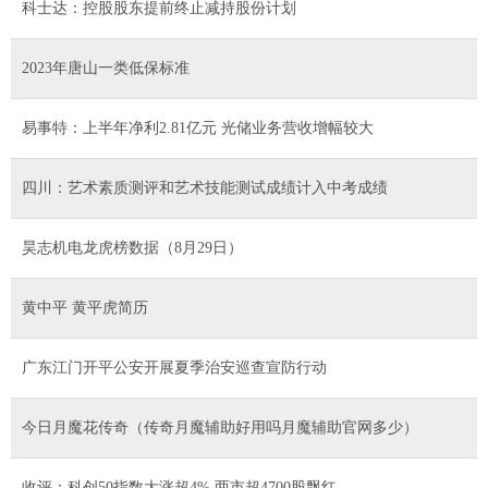
科士达：控股股东提前终止减持股份计划
2023年唐山一类低保标准
易事特：上半年净利2.81亿元 光储业务营收增幅较大
四川：艺术素质测评和艺术技能测试成绩计入中考成绩
昊志机电龙虎榜数据（8月29日）
黄中平 黄平虎简历
广东江门开平公安开展夏季治安巡查宣防行动
今日月魔花传奇（传奇月魔辅助好用吗月魔辅助官网多少）
收评：科创50指数大涨超4% 两市超4700股飘红