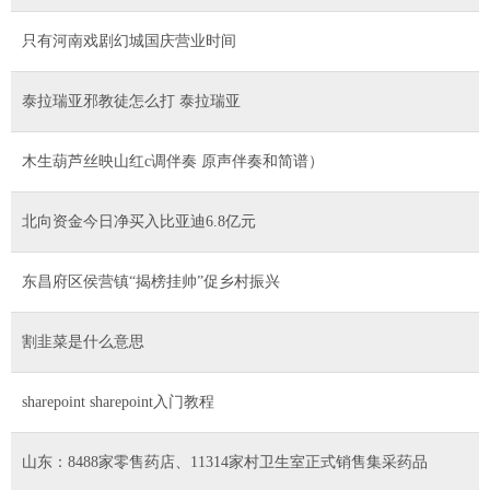
只有河南戏剧幻城国庆营业时间
泰拉瑞亚邪教徒怎么打 泰拉瑞亚
木生葫芦丝映山红c调伴奏 原声伴奏和简谱）
北向资金今日净买入比亚迪6.8亿元
东昌府区侯营镇“揭榜挂帅”促乡村振兴
割韭菜是什么意思
sharepoint sharepoint入门教程
山东：8488家零售药店、11314家村卫生室正式销售集采药品