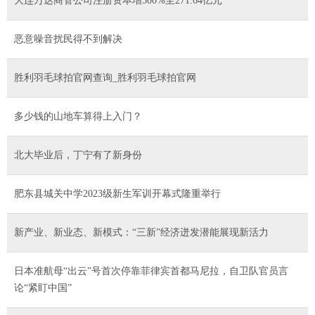
大连万达商管公司注册资本增500%至271.64亿元
恶意噪音扰民得不到解决
胜利羽毛球拍官网查询_胜利羽毛球拍官网
多少钱的山地车算得上入门？
北大毕业后，丁宁有了新身份
肥东县城关中学2023级新生军训开幕式隆重举行
新产业、新业态、新模式：“三新”经济迸发潜能展现新活力
日本准航母“出云”号首次停靠菲律宾首都马尼拉，自卫队官员言
论“紧盯中国”