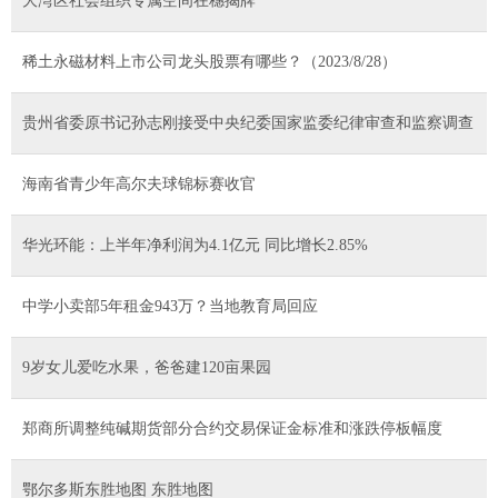
大湾区社会组织专属空间在穗揭牌
稀土永磁材料上市公司龙头股票有哪些？（2023/8/28）
贵州省委原书记孙志刚接受中央纪委国家监委纪律审查和监察调查
海南省青少年高尔夫球锦标赛收官
华光环能：上半年净利润为4.1亿元 同比增长2.85%
中学小卖部5年租金943万？当地教育局回应
9岁女儿爱吃水果，爸爸建120亩果园
郑商所调整纯碱期货部分合约交易保证金标准和涨跌停板幅度
鄂尔多斯东胜地图 东胜地图