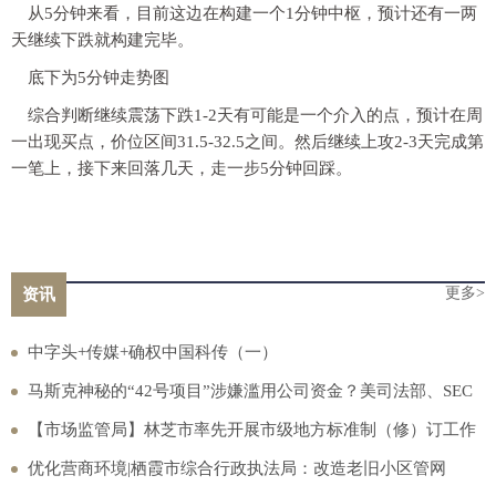
从5分钟来看，目前这边在构建一个1分钟中枢，预计还有一两
天继续下跌就构建完毕。
底下为5分钟走势图
综合判断继续震荡下跌1-2天有可能是一个介入的点，预计在周
一出现买点，价位区间31.5-32.5之间。然后继续上攻2-3天完成第
一笔上，接下来回落几天，走一步5分钟回踩。
更多>
资讯
中字头+传媒+确权中国科传（一）
马斯克神秘的“42号项目”涉嫌滥用公司资金？美司法部、SEC
全来调查了
【市场监管局】林芝市率先开展市级地方标准制（修）订工作
优化营商环境|栖霞市综合行政执法局：改造老旧小区管网