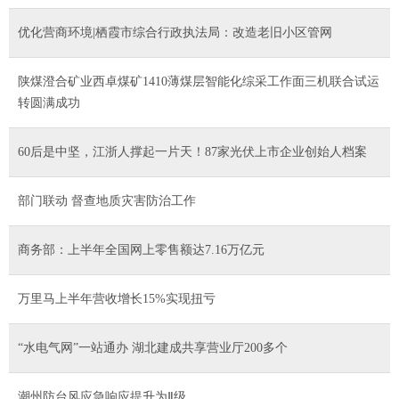
优化营商环境|栖霞市综合行政执法局：改造老旧小区管网
陕煤澄合矿业西卓煤矿1410薄煤层智能化综采工作面三机联合试运
转圆满成功
60后是中坚，江浙人撑起一片天！87家光伏上市企业创始人档案
部门联动 督查地质灾害防治工作
商务部：上半年全国网上零售额达7.16万亿元
万里马上半年营收增长15%实现扭亏
“水电气网”一站通办 湖北建成共享营业厅200多个
潮州防台风应急响应提升为Ⅱ级