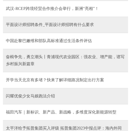
武汉-RCEP跨境经贸合作推介会举行，新洲“亮相”！
平面设计师招聘条件_平面设计师招聘有什么要求
中国赴黎巴嫩维和部队高标准通过生活条件评估
奋楫争先，勇立潮头丨青浦现代农业园区：强农业、增产能，谱写
乡村振兴新篇章
开学当天北京有多堵？快来了解详细路况制定出行方案
闪耀优俊少女马娘跑法介绍
福田汽车｜新标识、新产品、新战略，多维度深化新能源转型
太平洋给予拓普集团买入评级 拓普集团2023中报点评：海内外同