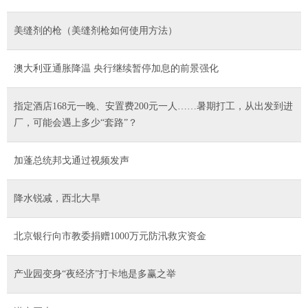
美缝剂的枪（美缝剂枪如何使用方法）
澳大利亚通胀降温 央行继续暂停加息的前景强化
指定酒店168元一晚、安置费200元一人……暑期打工，从出发到进
厂，可能会遇上多少“套路”？
加蓬总统邦戈通过视频发声
降水锐减，西北大旱
北京银行向市教委捐赠1000万元防汛救灾资金
产业园变身“夜经济”打卡地是多赢之举