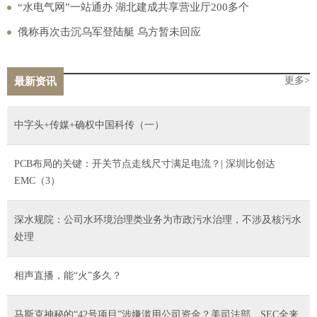
“水电气网”一站通办 湖北建成共享营业厅200多个
俄称再次击沉乌军登陆艇 乌方暂未回应
更多>
最新资讯
中字头+传媒+确权中国科传（一）
PCB布局的关键：开关节点走线尺寸满足电流？| 深圳比创达
EMC（3）
深水规院：公司水环境治理类业务为市政污水治理，不涉及核污水
处理
相声直播，能“火”多久？
马斯克神秘的“42号项目”涉嫌滥用公司资金？美司法部、SEC全来