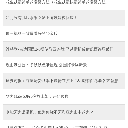
花生麸最简单的发酵方法（花生麸最快最简单的发酵方法）
21元只有几块水果？沪上阿姨深夜回应！
周三机构一致最看好的10金股
沙特联-吉达国民2-0塔伊取四连胜 马赫雷斯传射凯西连场破门
观山湖公园：初秋秋色渐显现 公园打卡添新景
证券时报：存量房贷利率下调箭在弦上 “因城施策”考验各方智慧
华为Mate 60Pro突然上架，开始预售
水能灭火是常识，但为何浇不灭海底火山中的火？
谷歌旗下Gmail和众多生产力APP提供人工智能（AI）功能