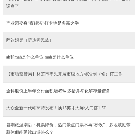
调查了
产业园变身“夜经济”打卡地是多赢之举
萨达姆是（萨达姆民族）
ah和mah是什么单位 mah是什么单位
【市场监管局】林芝市率先开展市级地方标准制（修）订工作
金科股份上半年交付面积增45% 多措并举化解存量债务
大众全新一代帕萨特发布！换15英寸大屏/入门搭1.5T
暑期旅游潮后：机票降价，热门景点门票不再“秒没”，多地鼓励带
薪休假能延续出游热么？