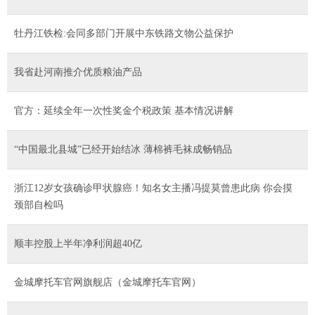
牡丹江铁检:会同多部门开展中东铁路文物公益保护
我省赴河南推介优质粮油产品
官方：延续全年一次性奖金个税政策 基本情况讲解
“中国最北县城”已经开始结冰 薄棉裤毛袜成畅销品
浙江12岁女孩确诊甲状腺癌！知名女主播冯提莫曾患此病 你会摸
颈部自检吗
顺丰控股上半年净利润超40亿
金城摩托车官网旗舰店（金城摩托车官网）