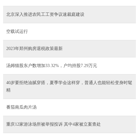
北京深入推进农民工工资争议速裁庭建设
空载试运行
2023年郑州购房退税政策最新
汤姆猫股东户数增加33.32%，户均持股7.29万元
40岁要拒绝油腻穿搭，夏季学会这样穿，普通人也能轻松变身时髦
精
番茄南瓜肉片汤
重庆12家游泳场所被举报投诉 其中4家被立案查处