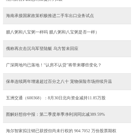
海南承接国家政策积极推进二手车出口业务试点
腊八粥和八宝粥一样吗 腊八粥和八宝粥是否一样）
俄称再次击沉乌军登陆艇 乌方暂未回应
广深两地均已落地！“认房不认贷”将带来哪些变化？
保单连续两年增速超过百分之八十 宠物保险市场持续升温
五洲交通（600368）：8月30日北向资金减持11.85万股
图解好想你中报：第二季度单季净利润同比减389.59%
海尔智家拟注销已获授但尚未行权的 904.7052 万份股票期权