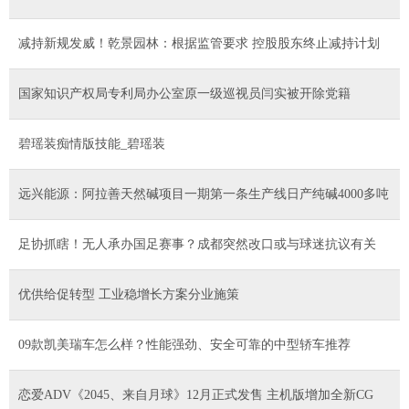
减持新规发威！乾景园林：根据监管要求 控股股东终止减持计划
国家知识产权局专利局办公室原一级巡视员闫实被开除党籍
碧瑶装痴情版技能_碧瑶装
远兴能源：阿拉善天然碱项目一期第一条生产线日产纯碱4000多吨
足协抓瞎！无人承办国足赛事？成都突然改口或与球迷抗议有关
优供给促转型 工业稳增长方案分业施策
09款凯美瑞车怎么样？性能强劲、安全可靠的中型轿车推荐
恋爱ADV《2045、来自月球》12月正式发售 主机版增加全新CG