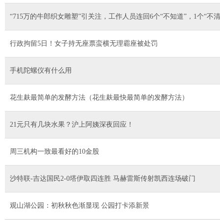
“715万的牛郎织女雕塑”引关注，工作人员连回6个“不知道”，1个“
行政拘留5日！女子持无座票蛮横无理霸座被处罚
手机陀螺仪有什么用
花生麸最简单的发酵方法（花生麸最快最简单的发酵方法）
21元只有几块水果？沪上阿姨深夜回应！
周三机构一致最看好的10金股
沙特联-吉达国民2-0塔伊取四连胜 马赫雷斯传射凯西连场破门
观山湖公园：初秋秋色渐显现 公园打卡添新景