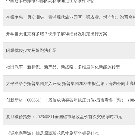
中国赴黎巴嫩维和部队高标准通过生活条件评估
奋楫争先，勇立潮头丨青浦现代农业园区：强农业、增产能，谱写乡
开学当天北京有多堵？快来了解详细路况制定出行方案
闪耀优俊少女马娘跑法介绍
福田汽车｜新标识、新产品、新战略，多维度深化新能源转型
太平洋给予拓普集团买入评级 拓普集团2023中报点评：海内外同比高
创新新材（600361）：股价成功突破年线压力位-后市看多（涨）（08-
复旦碳价指数：2023年8月全国碳市场收盘价首次突破每吨70元
《逆水寒手游》仙居原琥珀花风物刷新坐标是什么