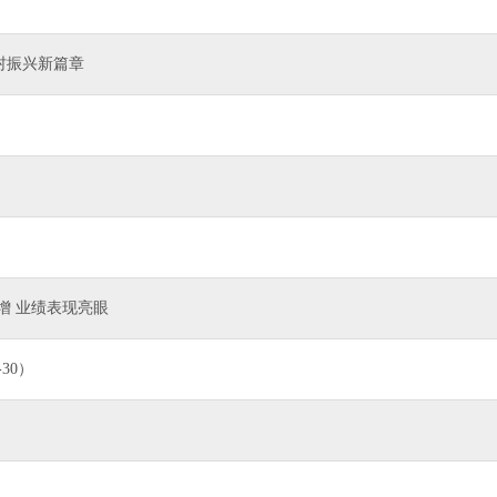
村振兴新篇章
增 业绩表现亮眼
30）