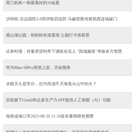
周三机构一致最看好的10金股
沙特联-吉达国民2-0塔伊取四连胜 马赫雷斯传射凯西连场破门
观山湖公园：初秋秋色渐显现 公园打卡添新景
证券时报：存量房贷利率下调箭在弦上 “因城施策”考验各方智慧
华为Mate 60Pro突然上架，开始预售
水能灭火是常识，但为何浇不灭海底火山中的火？
谷歌旗下Gmail和众多生产力APP提供人工智能（AI）功能
海南省海口市2023-08-29 21:34发布暴雨橙色预警