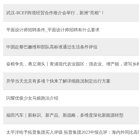
武汉-RCEP跨境经贸合作推介会举行，新洲“亮相”！
平面设计师招聘条件_平面设计师招聘有什么要求
中国赴黎巴嫩维和部队高标准通过生活条件评估
奋楫争先，勇立潮头丨青浦现代农业园区：强农业、增产能，谱写乡
开学当天北京有多堵？快来了解详细路况制定出行方案
闪耀优俊少女马娘跑法介绍
福田汽车｜新标识、新产品、新战略，多维度深化新能源转型
太平洋给予拓普集团买入评级 拓普集团2023中报点评：海内外同比高