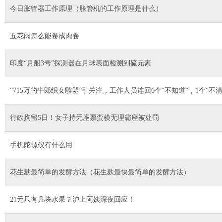
今日胀管器工作原理（胀管机的工作原理是什么）
五花肉怎么能卷成肉卷
印度“月船3号”探测器在月球表面检测到硫元素
“715万的牛郎织女雕塑”引关注，工作人员连回6个“不知道”，1个“
行政拘留5日！女子持无座票蛮横无理霸座被处罚
手机陀螺仪有什么用
花生麸最简单的发酵方法（花生麸最快最简单的发酵方法）
21元只有几块水果？沪上阿姨深夜回应！