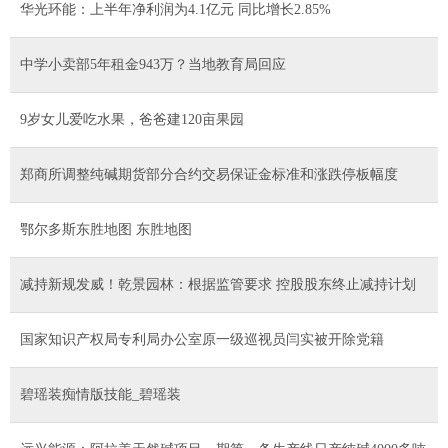
华光环能：上半年净利润为4.1亿元 同比增长2.85%
中学小卖部5年租金943万？当地教育局回应
9岁女儿爱吃水果，爸爸建120亩果园
郑商所调整纯碱期货部分合约交易保证金标准和涨跌停板幅度
鄂尔多斯东胜地图 东胜地图
减持新规发威！乾景园林：根据监管要求 控股股东终止减持计划
国家知识产权局专利局办公室原一级巡视员闫实被开除党籍
碧瑶装痴情版技能_碧瑶装