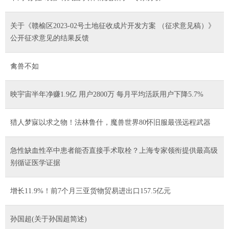
关于《赣榆区2023-02号土地征收成片开发方案 （征求意见稿）》
公开征求意见的结果反馈
禽兽不如
映宇宙半年净赚1.9亿 用户2800万 每月平均活跃用户下降5.7%
猎人梦寐以求之物！法林鲁什，魔兽世界80怀旧服最强远程武器
急性缺血性卒中患者能否直接手术取栓？上海专家领衔提供最高级
别循证医学证据
增长11.9%！前7个月三亚货物贸易进出口157.5亿元
孙国超(关于孙国超简述)