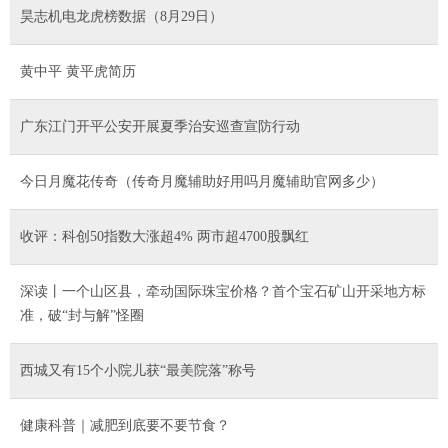
昊志机电龙虎榜数据（8月29日）
黄中平 黄平虎简历
广东江门开平公安开展夏季治安巡查宣防行动
今日月魔花传奇（传奇月魔辅助好用吗月魔辅助官网多少）
收评：科创50指数大涨超4% 两市超4700股飘红
深读丨一个山区县，牵动国际珠宝价格？首个宝石矿山开采地方标
准，破“封与解”怪圈
西城又有15个小院儿获“最美院落”称号
健康科普｜减肥到底要不要节食？