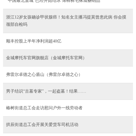
“中国最北县城”已经开始结冰 薄棉裤毛袜成畅销品
浙江12岁女孩确诊甲状腺癌！知名女主播冯提莫曾患此病 你会摸
颈部自检吗
顺丰控股上半年净利润超40亿
金城摩托车官网旗舰店（金城摩托车官网）
弗雷尔卓德之心盾山（弗雷尔卓德之心）
男子结识“古墓专家”，一起盗墓！结果……
椿树街道总工会走访慰问户外一线劳动者
拱辰街道总工会开展关爱货车司机活动