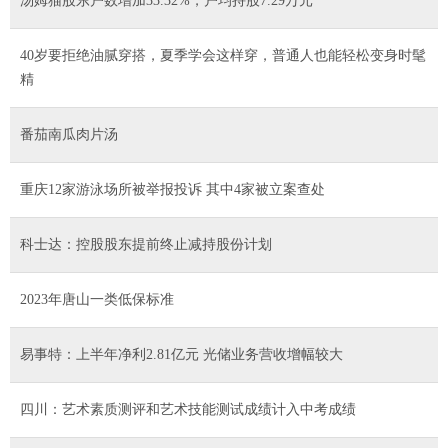
汤姆猫股东户数增加33.32%，户均持股7.29万元
40岁要拒绝油腻穿搭，夏季学会这样穿，普通人也能轻松变身时髦
精
番茄南瓜肉片汤
重庆12家游泳场所被举报投诉 其中4家被立案查处
科士达：控股股东提前终止减持股份计划
2023年唐山一类低保标准
易事特：上半年净利2.81亿元 光储业务营收增幅较大
四川：艺术素质测评和艺术技能测试成绩计入中考成绩