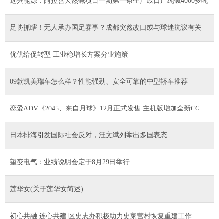
远兴能源：阿拉善天然碱项目一期第一条生产线日产纯碱4000多吨
足协抓瞎！无人承办国足赛事？成都突然改口或与球迷抗议有关
优供给促转型 工业稳增长方案分业施策
09款凯美瑞车怎么样？性能强劲、安全可靠的中型轿车推荐
恋爱ADV《2045、来自月球》12月正式发售 主机版增加全新CG
日本排海引发国际社会反对，汪文斌列举出多国表态
望变电气：业绩说明会定于8月29日举行
莲华女(关于莲华女简述)
初心共融 连心共建 区史志办积极助力史家营村恢复重建工作