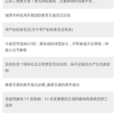
山东三预警齐发！青岛局部暴雨，主要降雨时段集中在……
湘潭市科技局开展国防教育主题党日活动
孕产妇饮食宜忌(关于孕产妇饮食宜忌简述)
斗破苍穹漫画413回：萧炎感知净莲妖火，不料被魂灭生禁锢，神
秘人出手解救
迟则生变？国米右后卫美梦恐无法实现，搞不定帕瓦尔产生负面影
响
麻婆豆腐的家常做法步骤_麻婆豆腐的家常做法
英超阿森纳 VS 富勒姆：Yo 米直播重回主场阿森纳再接再厉拼三
连胜