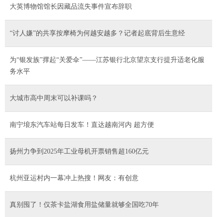
大英博物馆馆长因藏品流失事件宣布辞职
“讨人嫌”的共享按摩椅为何越安越多？记者起底背后生意经
为“银发族”撑起“关爱伞”——江苏银行北京望京支行提升适老化服
务水平
大城市高中周末可以补课吗？
南宁埌东汽车站每日发车！直达越南河内 超方便
扬州力争到2025年工业母机开票销售超160亿元
杭州亚运村内一幕冲上热搜！网友：有创意
真别囤了！仅茶卡盐湖食用盐储量就够全国吃70年