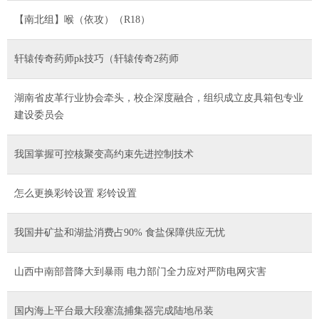
【南北组】喉（依攻）（R18）
轩辕传奇药师pk技巧（轩辕传奇2药师
湖南省皮革行业协会牵头，校企深度融合，组织成立皮具箱包专业
建设委员会
我国掌握可控核聚变高约束先进控制技术
怎么更换彩铃设置 彩铃设置
我国井矿盐和湖盐消费占90% 食盐保障供应无忧
山西中南部普降大到暴雨 电力部门全力应对严防电网灾害
国内海上平台最大段塞流捕集器完成陆地吊装