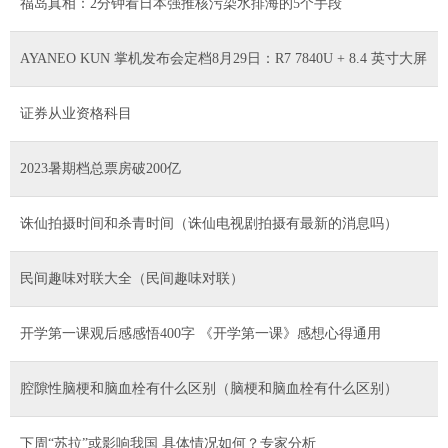
福岛真相：2分钟看日本强推核污染水排海的5个手段
AYANEO KUN 掌机发布会定档8月29日：R7 7840U + 8.4 英寸大屏
证券从业资格科目
2023暑期档总票房破200亿
诛仙拍摄时间和杀青时间（诛仙电视剧拍摄有最新的消息吗）
民间趣味对联大全（民间趣味对联）
开学第一课观后感感悟400字 《开学第一课》感想心得通用
腔隙性脑梗和脑血栓有什么区别（脑梗和脑血栓有什么区别）
下周“苏拉”或影响我国 具体情况如何？专家分析