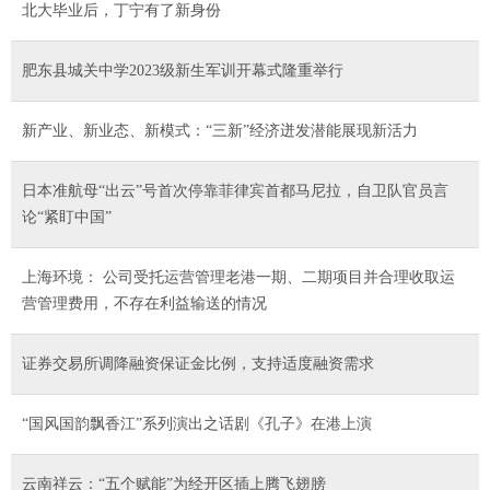
北大毕业后，丁宁有了新身份
肥东县城关中学2023级新生军训开幕式隆重举行
新产业、新业态、新模式：“三新”经济迸发潜能展现新活力
日本准航母“出云”号首次停靠菲律宾首都马尼拉，自卫队官员言
论“紧盯中国”
上海环境： 公司受托运营管理老港一期、二期项目并合理收取运
营管理费用，不存在利益输送的情况
证券交易所调降融资保证金比例，支持适度融资需求
“国风国韵飘香江”系列演出之话剧《孔子》在港上演
云南祥云：“五个赋能”为经开区插上腾飞翅膀