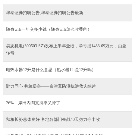
华泰证券招聘公告,华泰证券招聘公告最新
随身wifi一年交多少钱（随身wifi怎么收费的）
昊志机电(300503.SZ)发布上半年业绩，净亏损1483.69万元，由盈
转亏
电热水器12升是什么意思（热水器12t是12升吗）
勠力同心 共筑堡垒——京津冀防汛抗洪救灾综述
26%！岸田内阁支持率又降了
秋粮长势总体良好 各地各部门奋战40天努力夺丰收