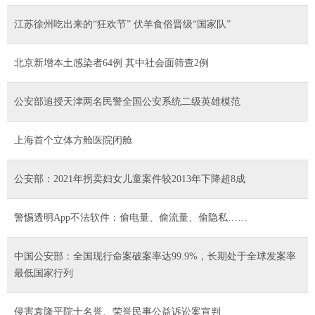
江苏徐州吃出来的“狂欢节” 伏羊食俗晋级“国家队”
北京新增本土感染者64例 其中社会面筛查2例
公安部追授天津两名民警全国公安系统二级英雄模范
上海首个立体方舱医院闭舱
公安部：2021年拐卖妇女儿童案件较2013年下降超8成
警惕透明App不法软件：偷电量、偷流量、偷隐私……
中国公安部：全国现行命案破案率达99.9%，长期处于全球发案率
最低国家行列
侵害袁隆平院士名誉、荣誉民事公益诉讼案宣判