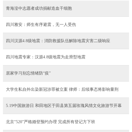
青海湟中志愿者成功捐献造血干细胞
四川雅安：师生有序避震，无一人受伤
四川汉源4.8级地震：消防救援队伍解除地震灾害二级响应
四川地震专家：汉源4.8级地震为走滑型地震
居家学习别忘情绪防“疫”
大学生私自外出染新冠涉罪被立案 律师：后续事态将影响量刑
5.19中国旅游日 和田地区于田县第五届玫瑰风情文化旅游节开幕
北京“520”严格婚登预约办理 完成所有登记方下班