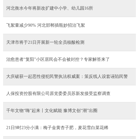
河北衡水今年将新改扩建中小学、幼儿园16所
飞絮量减少90% 河北邯郸插瓶妙招治飞絮
天津市将于21日开展新一轮全员核酸检测
治愈患者“复阳”小区居民会不会被封控？专家解答来了
大庆破获一起恶性侵犯民警执法权威案：策反线人设套诬陷民警
人保投资控股有限公司原党委委员苏新发接受监察调查
千年文物“嗨”起来丨文化赋能 豫博文创“潮”出圈
21日9时23分小满：梅子金黄杏子肥，麦花雪白菜花稀