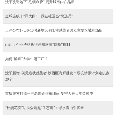
沈阳改造地下“毛细血管” 提升城市内在品质
全球连线｜“洋大白”：我在社区当“快递员”
天津公布17日0-18时新增36例阳性感染者涉及主要区域和场所
山西：企业严格执行跨省旅游“熔断”机制
如何“解锁”大学生进工厂？
沈阳新增3例无症状感染者 铁西区海鲜批发市场疫情累计划定疫点
29个
重庆警方打掉一养老婚介诈骗团伙 受害人最大年龄91岁
“杜鹃花痴”助民众端起“生态碗”：绿水青山引客来