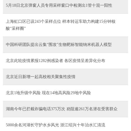
5月18日北京弹窗人员专用采样窗口中检测出1管十混一阳性
上海虹口区已设243个采样点位 样本转运车助力构建15分钟核
酸“采样圈”
中国科研团队提出云集“围攻”生物靶标智能纳米机器人模型
北京此轮疫情累报1282例感染者 各区疫情呈差异化分布
北京近日新增一起高校相关聚集性疫情
北京1地升级中风险 现在14地高风险29地中风险
湖南今年已拦截诈骗电话375万次 劝阻逾261万名潜在受害群众
5000余名河湖长守护水乡风光 浙江绍兴十年治水汇清流