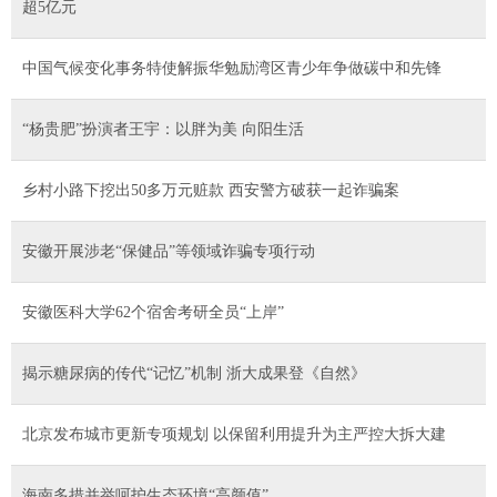
超5亿元
中国气候变化事务特使解振华勉励湾区青少年争做碳中和先锋
“杨贵肥”扮演者王宇：以胖为美 向阳生活
乡村小路下挖出50多万元赃款 西安警方破获一起诈骗案
安徽开展涉老“保健品”等领域诈骗专项行动
安徽医科大学62个宿舍考研全员“上岸”
揭示糖尿病的传代“记忆”机制 浙大成果登《自然》
北京发布城市更新专项规划 以保留利用提升为主严控大拆大建
海南多措并举呵护生态环境“高颜值”