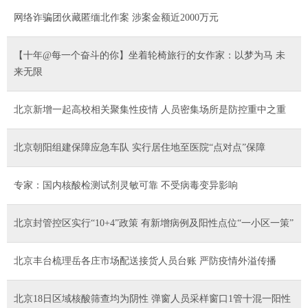
网络诈骗团伙藏匿缅北作案 涉案金额近2000万元
【十年@每一个奋斗的你】坐着轮椅旅行的女作家：以梦为马 未
来无限
北京新增一起高校相关聚集性疫情 人员密集场所是防控重中之重
北京朝阳组建保障应急车队 实行居住地至医院“点对点”保障
专家：国内核酸检测试剂灵敏可靠 不受病毒变异影响
北京封管控区实行“10+4”政策 有新增病例及阳性点位“一小区一策”
北京丰台梳理岳各庄市场配送接货人员台账 严防疫情外溢传播
北京18日区域核酸筛查均为阴性 弹窗人员采样窗口1管十混一阳性