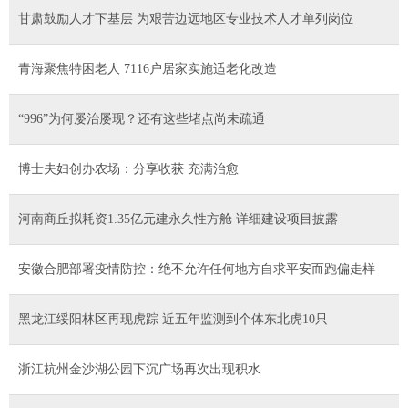
甘肃鼓励人才下基层 为艰苦边远地区专业技术人才单列岗位
青海聚焦特困老人 7116户居家实施适老化改造
“996”为何屡治屡现？还有这些堵点尚未疏通
博士夫妇创办农场：分享收获 充满治愈
河南商丘拟耗资1.35亿元建永久性方舱 详细建设项目披露
安徽合肥部署疫情防控：绝不允许任何地方自求平安而跑偏走样
黑龙江绥阳林区再现虎踪 近五年监测到个体东北虎10只
浙江杭州金沙湖公园下沉广场再次出现积水