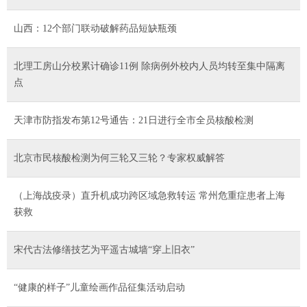
山西：12个部门联动破解药品短缺瓶颈
北理工房山分校累计确诊11例 除病例外校内人员均转至集中隔离
点
天津市防指发布第12号通告：21日进行全市全员核酸检测
北京市民核酸检测为何三轮又三轮？专家权威解答
（上海战疫录）直升机成功跨区域急救转运 常州危重症患者上海
获救
宋代古法修缮技艺为平遥古城墙“穿上旧衣”
“健康的样子”儿童绘画作品征集活动启动