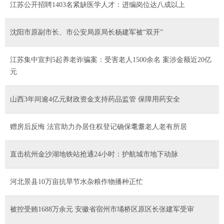
江苏公开招聘1403名紧缺医学人才：进编岗位达八成以上
沈阳市原副市长、市公安局原局长杨建军被“双开”
江苏集中宣判5起养老诈骗案：受害老人1500余名 案涉金额近20亿
元
山西3年间逾4亿元财政资金支持药品监管 保障用药安全
赠房后反悔 法官助力办居住权登记确保耄耋老人老有所居
直击杭州金沙湖地铁站抢通24小时：护航城市地下动脉
河北景县10万亩抗旱节水杂粮作物播种正忙
被控受贿1688万余元 安徽省宿州市埇桥区原区长张建军受审