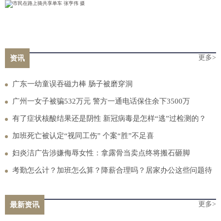
更多>
资讯
广东一幼童误吞磁力棒 肠子被磨穿洞
广州一女子被骗532万元 警方一通电话保住余下3500万
有了症状核酸结果还是阴性 新冠病毒是怎样“逃”过检测的？
加班死亡被认定“视同工伤” 个案“胜”不足喜
妇炎洁广告涉嫌侮辱女性：拿露骨当卖点终将搬石砸脚
考勤怎么计？加班怎么算？降薪合理吗？居家办公这些问题待
厘清
更多>
最新资讯