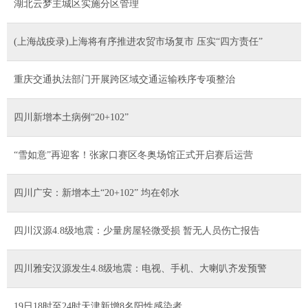
湖北云梦主城区实施分区管理
(上海战疫录)上海将有序推进农贸市场复市 压实“四方责任”
重庆交通执法部门开展跨区域交通运输秩序专项整治
四川新增本土病例“20+102”
“雪如意”再迎客！张家口赛区冬奥场馆正式开启赛后运营
四川广安：新增本土“20+102” 均在邻水
四川汉源4.8级地震：少量房屋轻微受损 暂无人员伤亡报告
四川雅安汉源发生4.8级地震：电视、手机、大喇叭齐发预警
19日18时至24时天津新增8名阳性感染者