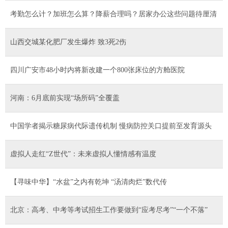
考勤怎么计？加班怎么算？降薪合理吗？居家办公这些问题待厘清
山西交城某化肥厂发生爆炸 致3死2伤
四川广安市48小时内将新改建一个800张床位的方舱医院
河南：6月底前实现“场所码”全覆盖
中国学者揭示糖尿病代际遗传机制 慢病防控关口提前至发育源头
虚拟人走红“Z世代”：未来虚拟人懂情感有温度
【寻味中华】“水盆”之内有乾坤 “汤清肉烂”数代传
北京：高考、中考等考试招生工作要做到“应考尽考”“一个不落”