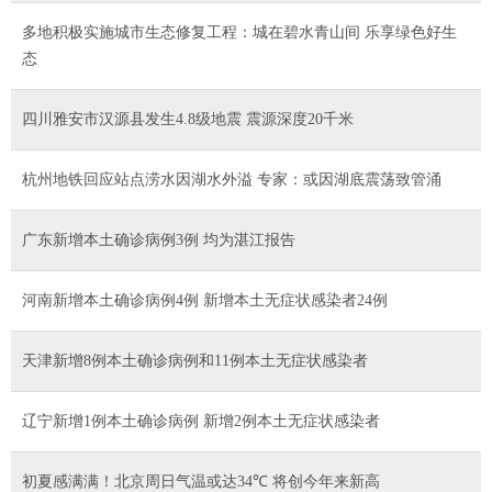
多地积极实施城市生态修复工程：城在碧水青山间 乐享绿色好生
态
四川雅安市汉源县发生4.8级地震 震源深度20千米
杭州地铁回应站点涝水因湖水外溢 专家：或因湖底震荡致管涌
广东新增本土确诊病例3例 均为湛江报告
河南新增本土确诊病例4例 新增本土无症状感染者24例
天津新增8例本土确诊病例和11例本土无症状感染者
辽宁新增1例本土确诊病例 新增2例本土无症状感染者
初夏感满满！北京周日气温或达34℃ 将创今年来新高