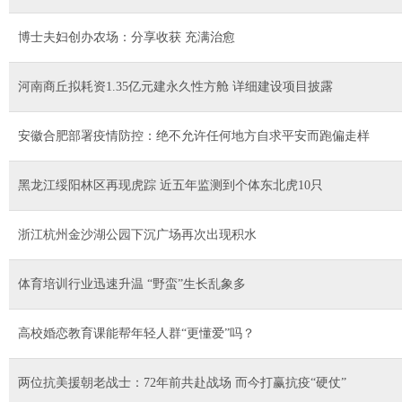
博士夫妇创办农场：分享收获 充满治愈
河南商丘拟耗资1.35亿元建永久性方舱 详细建设项目披露
安徽合肥部署疫情防控：绝不允许任何地方自求平安而跑偏走样
黑龙江绥阳林区再现虎踪 近五年监测到个体东北虎10只
浙江杭州金沙湖公园下沉广场再次出现积水
体育培训行业迅速升温 “野蛮”生长乱象多
高校婚恋教育课能帮年轻人群“更懂爱”吗？
两位抗美援朝老战士：72年前共赴战场 而今打赢抗疫“硬仗”