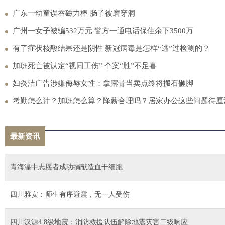
广东一幼童误吞磁力棒 肠子被磨穿洞
广州一女子被骗532万元 警方一通电话保住余下3500万
有了症状核酸结果还是阴性 新冠病毒是怎样“逃”过检测的？
加班死亡被认定“视同工伤” 个案“胜”不足喜
妇炎洁广告涉嫌侮辱女性：拿露骨当卖点终将搬石砸脚
考勤怎么计？加班怎么算？降薪合理吗？居家办公这些问题待厘
最新资讯
青海湟中志愿者成功捐献造血干细胞
四川雅安：师生有序避震，无一人受伤
四川汉源4.8级地震：消防救援队伍解除地震灾害二级响应