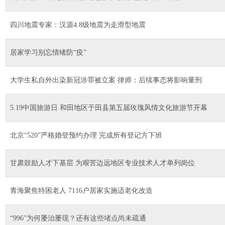
四川地震专家：汉源4.8级地震为走滑型地震
居家学习别忘情绪防“疫”
大学生私自外出染新冠涉罪被立案 律师：后续事态将影响量刑
5.19中国旅游日 和田地区于田县第五届玫瑰风情文化旅游节开幕
北京“520”严格婚登预约办理 完成所有登记方下班
甘肃鼓励人才下基层 为艰苦边远地区专业技术人才单列岗位
青海聚焦特困老人 7116户居家实施适老化改造
“996”为何屡治屡现？还有这些堵点尚未疏通