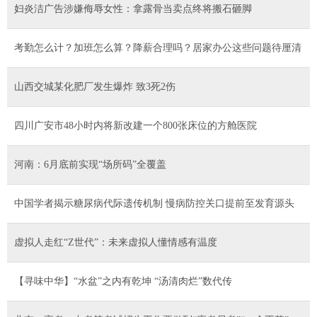
妇炎洁广告涉嫌侮辱女性：拿露骨当卖点终将搬石砸脚
考勤怎么计？加班怎么算？降薪合理吗？居家办公这些问题待厘清
山西交城某化肥厂发生爆炸 致3死2伤
四川广安市48小时内将新改建一个800张床位的方舱医院
河南：6月底前实现“场所码”全覆盖
中国学者揭示糖尿病代际遗传机制 慢病防控关口提前至发育源头
虚拟人走红“Z世代”：未来虚拟人懂情感有温度
【寻味中华】“水盆”之内有乾坤 “汤清肉烂”数代传