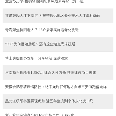
北京“520”严格婚登预约办理 完成所有登记方下班
甘肃鼓励人才下基层 为艰苦边远地区专业技术人才单列岗位
青海聚焦特困老人 7116户居家实施适老化改造
“996”为何屡治屡现？还有这些堵点尚未疏通
博士夫妇创办农场：分享收获 充满治愈
河南商丘拟耗资1.35亿元建永久性方舱 详细建设项目披露
安徽合肥部署疫情防控：绝不允许任何地方自求平安而跑偏走样
黑龙江绥阳林区再现虎踪 近五年监测到个体东北虎10只
浙江杭州金沙湖公园下沉广场再次出现积水