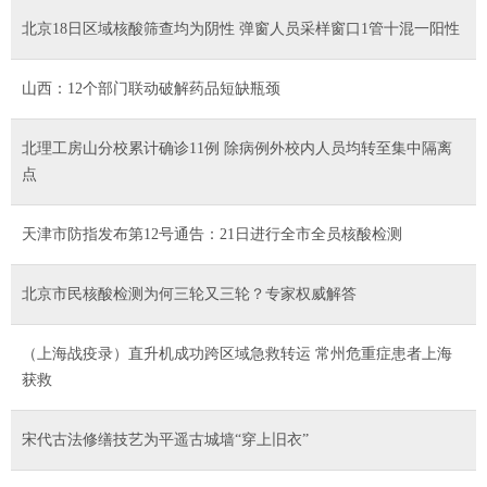
北京18日区域核酸筛查均为阴性 弹窗人员采样窗口1管十混一阳性
山西：12个部门联动破解药品短缺瓶颈
北理工房山分校累计确诊11例 除病例外校内人员均转至集中隔离
点
天津市防指发布第12号通告：21日进行全市全员核酸检测
北京市民核酸检测为何三轮又三轮？专家权威解答
（上海战疫录）直升机成功跨区域急救转运 常州危重症患者上海
获救
宋代古法修缮技艺为平遥古城墙“穿上旧衣”