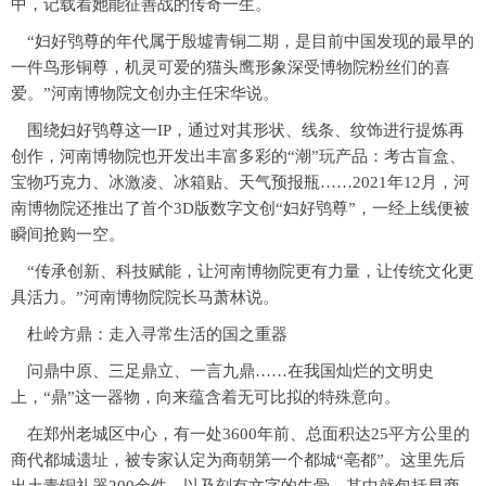
中，记载着她能征善战的传奇一生。
“妇好鸮尊的年代属于殷墟青铜二期，是目前中国发现的最早的
一件鸟形铜尊，机灵可爱的猫头鹰形象深受博物院粉丝们的喜
爱。”河南博物院文创办主任宋华说。
围绕妇好鸮尊这一IP，通过对其形状、线条、纹饰进行提炼再
创作，河南博物院也开发出丰富多彩的“潮”玩产品：考古盲盒、
宝物巧克力、冰激凌、冰箱贴、天气预报瓶……2021年12月，河
南博物院还推出了首个3D版数字文创“妇好鸮尊”，一经上线便被
瞬间抢购一空。
“传承创新、科技赋能，让河南博物院更有力量，让传统文化更
具活力。”河南博物院院长马萧林说。
杜岭方鼎：走入寻常生活的国之重器
问鼎中原、三足鼎立、一言九鼎……在我国灿烂的文明史
上，“鼎”这一器物，向来蕴含着无可比拟的特殊意向。
在郑州老城区中心，有一处3600年前、总面积达25平方公里的
商代都城遗址，被专家认定为商朝第一个都城“亳都”。这里先后