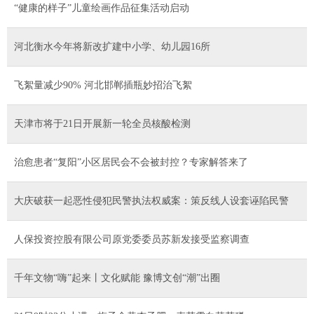
“健康的样子”儿童绘画作品征集活动启动
河北衡水今年将新改扩建中小学、幼儿园16所
飞絮量减少90% 河北邯郸插瓶妙招治飞絮
天津市将于21日开展新一轮全员核酸检测
治愈患者“复阳”小区居民会不会被封控？专家解答来了
大庆破获一起恶性侵犯民警执法权威案：策反线人设套诬陷民警
人保投资控股有限公司原党委委员苏新发接受监察调查
千年文物“嗨”起来丨文化赋能 豫博文创“潮”出圈