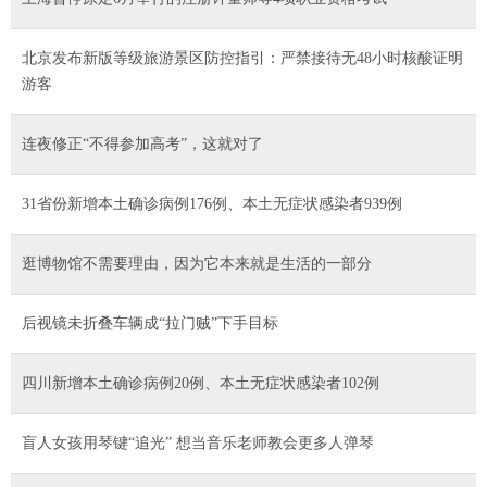
北京发布新版等级旅游景区防控指引：严禁接待无48小时核酸证明
游客
连夜修正“不得参加高考”，这就对了
31省份新增本土确诊病例176例、本土无症状感染者939例
逛博物馆不需要理由，因为它本来就是生活的一部分
后视镜未折叠车辆成“拉门贼”下手目标
四川新增本土确诊病例20例、本土无症状感染者102例
盲人女孩用琴键“追光” 想当音乐老师教会更多人弹琴