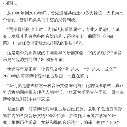
小圆孔。
从1986年到2013年间，贾湖遗址共出土40多支骨笛，大多为七
个音孔，皆以鹤类禽鸟中空的尺骨制成。
“贾湖骨笛刚出土时，为确认其乐器属性，专业人员进行了试
奏，发现其具有完备的音阶结构，还吹奏了一曲民歌《小白
菜》！”曾任贾湖遗址发掘领队的张居中说。
这是迄今为止发现的中国最早的乐器实物，它的发现将中国音
乐史的起源提前到了8000多年前。
为追寻华夏正声，让音乐文物“活”起来、“动”起来，成立于
2000年的河南博物院华夏古乐团，一直在努力。
“我们就是想去探索一种音乐文物陈列与活化的特殊形式，真正
将远古的回响带入现代人的生活。”华夏古乐团首任团长、原河南
博物院陈列部主任李宏说。
截至目前，河南博物院华夏古乐团已复原、复制了包括贾湖骨
笛在内的各类音乐文物300余件套，并依托音乐考古学家的研
究，根据历代乐谱、文献和民间音乐遗产，编译、创作了100余