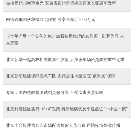
被控受贿1688万余元 安徽省宿州市埇桥区原区长张建军受审
网络诈骗团伙藏匿缅北作案 涉案金额近2000万元
【十年@每一个奋斗的你】坐着轮椅旅行的女作家：以梦为马 未
来无限
北京新增一起高校相关聚集性疫情 人员密集场所是防控重中之重
北京朝阳组建保障应急车队 实行居住地至医院“点对点”保障
专家：国内核酸检测试剂灵敏可靠 不受病毒变异影响
北京封管控区实行“10+4”政策 有新增病例及阳性点位“一小区一策”
北京丰台梳理岳各庄市场配送接货人员台账 严防疫情外溢传播