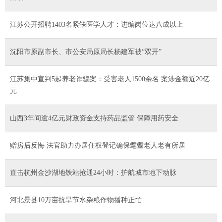
江苏公开招聘1403名紧缺医学人才：进编岗位达八成以上
沈阳市原副市长、市公安局原局长杨建军被“双开”
江苏集中宣判5起养老诈骗案：受害老人1500余名 案涉金额近20亿
元
山西3年间逾4亿元财政资金支持药品监管 保障用药安全
赠房后反悔 法官助力办居住权登记确保耄耋老人老有所居
直击杭州金沙湖地铁站抢通24小时：护航城市地下动脉
河北景县10万亩抗旱节水杂粮作物播种正忙