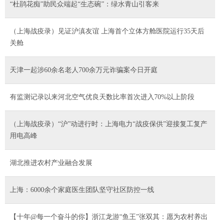
“杜鹃花痴”助民众端起“生态碗”：绿水青山引客来
（上海战疫录）见证沪滇友谊 上海首个立体方舱医院运行35天后
关舱
天津一起涉60余名老人700余万元诈骗案今日开庭
有监测记录以来河北空气优良天数比率首次进入70%以上阶段
（上海战疫录）“沪”动进行时：上海电力“战疫保供”迎接复工复产
用电高峰
湖北推进农村产业融合发展
上海：6000余个家庭医生团队坚守社区防控一线
【十年@每一个奋斗的你】浙江龙游“鱼王”张双其：愿为农村养出