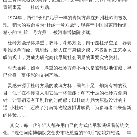
出土青铜礼器200余件，以及刻有文字的牛骨，其中就包括早商
青铜重器——杜岭方鼎。
1974年，两件“长相”几乎一样的青铜方鼎在郑州杜岭街被发
现。稍大的被命名为“杜岭一号方鼎”，现存于中国国家博物馆，
稍小的“杜岭二号方鼎”，被河南博物院收藏。
杜岭方鼎形体厚重，双耳，斗形方腹，四个圆柱形空足，器表
则饰以兽面纹、乳钉纹，给人庄严肃穆之感，不仅制作工艺令人
叹为观止，更成为研究商代早期社会图景的重要实物资料。
时光荏苒，如今，厚重的杜岭方鼎不再只是被静默地馆藏，早
已化身丰富多彩的文创产品。
灵感来源于杜岭方鼎的玻璃方杯，霸气十足，炯炯有神的双
目，似乎在不停引人用它品一杯佳酿；萌态十足的杜岭方鼎胸
针，让青铜器有了别样的时尚感；以杜岭方鼎为原型设计的卡
通“小杜岭”，还成了河南博物院虚拟讲解员，为参与者带来全新
的体验……
“其实，每一代年轻人都在用自己的方式传承和演绎着传统文
化。”现任河南博物院文创办市场总监的“90后”姑娘刘维说，“年