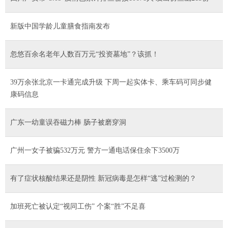
新版中国学龄儿童膳食指南发布
忽悠百余名老年人数百万元“投资墓地”？该抓！
39万余张北京一卡通完成升级 下周一起实体卡、乘车码可同步健
康码信息
广东一幼童误吞磁力棒 肠子被磨穿洞
广州一女子被骗532万元 警方一通电话保住余下3500万
有了症状核酸结果还是阴性 新冠病毒是怎样“逃”过检测的？
加班死亡被认定“视同工伤” 个案“胜”不足喜