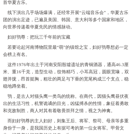
首华夏古乐。
线下演出几乎场场爆满，还经常开展“云端音乐会”，华夏古乐
团的演出足迹，已遍及美国、韩国、意大利等多个国家和地区，
向世界传递着华夏先民的情感脉动。
妇好鸮尊：把玩三千年前的宝藏
若要论起河南博物院里最“萌”的镇馆之宝，妇好鸮尊想必一定
会榜上有名。
这件1976年出土于河南安阳殷墟遗址的青铜酒器，通高46.3厘
米、重16千克，造型生动，纹饰精巧，小耳高冠，圆眼宽喙，双
翅并拢，昂首挺胸，粗壮的两足与下垂的宽尾构成三个支点，稳
稳地蹲坐着。
鸮，是古人对猫头鹰一类鸟的统称。在商代，因猫头鹰昼伏夜
出的生活习性，机警诡谲的目光，凶猛搏杀的性情，象征着勇敢
和克敌制胜，商人对其有着敬畏崇拜之情，视之为神禽。
而妇好鸮尊的主人妇好，则集王后、将军、祭司、母亲等多重
身份于一身，是我国历史上有据可考的第一位女将军。甲骨文