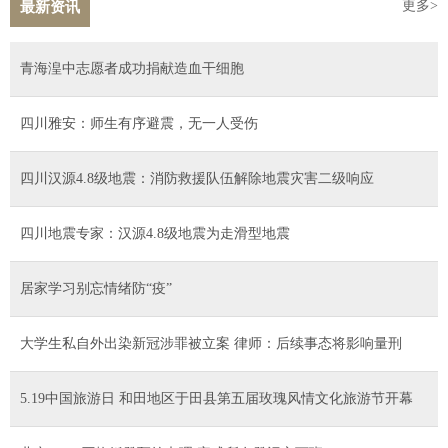
更多>
最新资讯
青海湟中志愿者成功捐献造血干细胞
四川雅安：师生有序避震，无一人受伤
四川汉源4.8级地震：消防救援队伍解除地震灾害二级响应
四川地震专家：汉源4.8级地震为走滑型地震
居家学习别忘情绪防“疫”
大学生私自外出染新冠涉罪被立案 律师：后续事态将影响量刑
5.19中国旅游日 和田地区于田县第五届玫瑰风情文化旅游节开幕