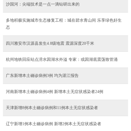
沙国河：尖端技术是一点一滴钻研出来的
多地积极实施城市生态修复工程：城在碧水青山间 乐享绿色好生
态
四川雅安市汉源县发生4.8级地震 震源深度20千米
杭州地铁回应站点涝水因湖水外溢 专家：或因湖底震荡致管涌
广东新增本土确诊病例3例 均为湛江报告
河南新增本土确诊病例4例 新增本土无症状感染者24例
天津新增8例本土确诊病例和11例本土无症状感染者
辽宁新增1例本土确诊病例 新增2例本土无症状感染者