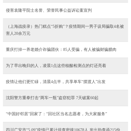
侵害袁隆平院士名誉、荣誉民事公益诉讼案宣判
（上海战疫录）热门糕点“5折购”？疫情期间一男子设局骗取4名被
害人20余万元
重庆打掉一养老婚介诈骗团伙：85人受骗，有人被骗财骗腊肉
为了早出晚归的人，凌晨1点这些核酸检测点的灯还亮着
疫情让他们更忙碌，清晨4点半，共享单车“摆渡人”出发
沈阳警方重拳打击“两车一瓶”盗窃犯罪 7天破案60起
“中国好邻居”回家了：“回社区当名志愿者，为大家服务”
四川广安市“5.09”疫情已累计排查密接10678人 发出协查函215份