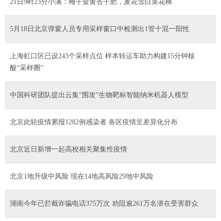
21日9时23分小满：梅子金黄杏子肥，麦花雪白菜花稀
5月18日北京弹窗人员专用采样窗口中检测出1管十混一阳性
上海虹口区已设243个采样点位 样本转运车助力构建15分钟核
酸“采样圈”
中国科研团队提出云集“围攻”生物靶标智能纳米机器人模型
北京此轮疫情累报1282例感染者 各区疫情呈差异化分布
北京近日新增一起高校相关聚集性疫情
北京1地升级中风险 现在14地高风险29地中风险
湖南今年已拦截诈骗电话375万次 劝阻逾261万名潜在受害群众