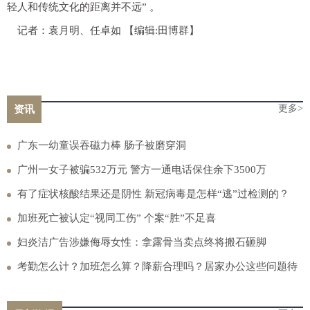
轻人和传统文化的距离并不远” 。
记者：袁月明、任卓如
【编辑:田博群】
更多>
资讯
广东一幼童误吞磁力棒 肠子被磨穿洞
广州一女子被骗532万元 警方一通电话保住余下3500万
有了症状核酸结果还是阴性 新冠病毒是怎样“逃”过检测的？
加班死亡被认定“视同工伤” 个案“胜”不足喜
妇炎洁广告涉嫌侮辱女性：拿露骨当卖点终将搬石砸脚
考勤怎么计？加班怎么算？降薪合理吗？居家办公这些问题待
厘清