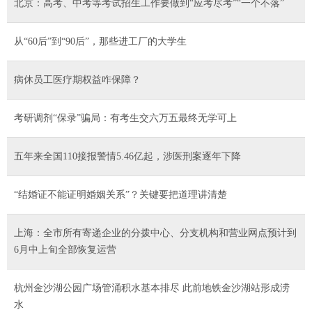
北京：高考、中考等考试招生工作要做到“应考尽考”“一个不落”
从“60后”到“90后”，那些进工厂的大学生
病休员工医疗期权益咋保障？
考研调剂“保录”骗局：有考生交六万五最终无学可上
五年来全国110接报警情5.46亿起，涉医刑案逐年下降
“结婚证不能证明婚姻关系”？关键要把道理讲清楚
上海：全市所有寄递企业的分拨中心、分支机构和营业网点预计到
6月中上旬全部恢复运营
杭州金沙湖公园广场管涌积水基本排尽 此前地铁金沙湖站形成涝
水