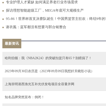
专业护理人才紧缺 如何满足养老行业市场需求
探访理想智能超级工厂，MEGA年底可大规模生产
95-86！世界杯首支决赛队诞生！中国男篮苦主狂欢：终结9年的
谢衣鳯：蓝军都没有想要与郭台铭整合
最新资讯
哈利伯顿：我《NBA2K24》的突破扣篮只有65？别瞎搞了！
2023年09月30日农历是（2023年09月09日我想奸关晓彤小说）
上海崇明港西渔光互补光伏发电项目全容量并网
知名品牌突然宣布：倒闭！