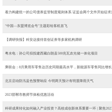
着力构建统一的公司债券监管制度规则体系 证监会两个文件开始征求
“中国—东盟博览会号”主题彩绘客机首飞
【调研快报】科安达接待首创证券等多家机构调研
粤水电：孙公司拟投建西藏白朗县500兆瓦农光储一体化项目
乘联会：8月乘用车零售达历史同期最高水平，新能源车零售同比增长34
北京启动防汛蓝色预警响应 今明两天预计有明显降雨天气
2023邯郸市教师节体检优惠活动
科研成果转化如何融入产业投资？高校成创新体系重要一环 | 聚焦20