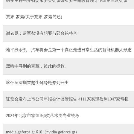
韩俊主持召开省委常委会会议暨省委主题教育领导小组第三次会议
茶末·罗素(关于茶末·罗素简述)
谢衣鳯：蓝军都没有想要与郭台铭整合
地平线余凯：汽车将会是第一个真正走进日常生活的智能机器人形态
黑暗中寻到的宝藏，彼此的拯救。
喀什至深圳首趟生鲜冷链专列开出
证监会发布上市公司年报会计监管报告 4111家实现盈利1047家亏损
2024年北京市将组织6类艺术类专业统考
nvidia geforce gt 610（nvidia geforce gt）