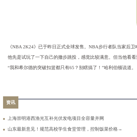
《NBA 2K24》已于昨日正式全球发售。NBA步行者队当家
他先是试玩了一下自己的撤步跳投，感觉比较满意。但当他看看
“我和希尔德的突破扣篮都只有65？别瞎搞了！”哈利伯顿说道。
资讯
上海崇明港西渔光互补光伏发电项目全容量并网
山东最新意见！规范高校学生食堂管理，控制饭菜价格→